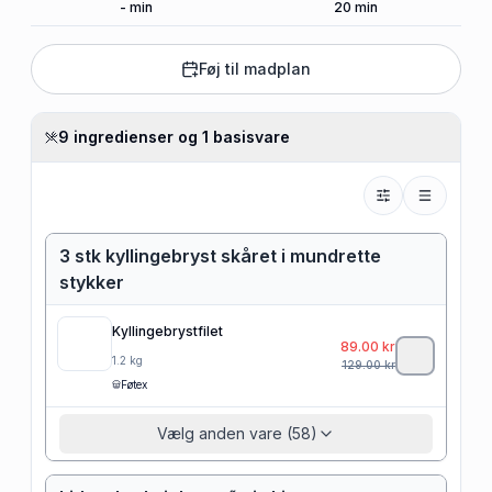
-
min
20
min
Føj til madplan
9 ingredienser og 1 basisvare
3 stk kyllingebryst skåret i mundrette
stykker
Kyllingebrystfilet
89.00
kr
1.2
kg
129.00
kr
Føtex
Vælg anden vare (58)