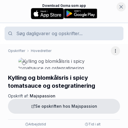
Download Goma som app
Opskrifter
Hovedretter
Flere 
Kylling og blomkålsris i spicy
tomatsauce og ostegratinering
Opskrift af:
Majspassion
Se opskriften hos
Majspassion
Arbejdstid
Tid i alt