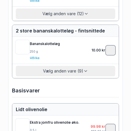
Bilka
Vælg anden vare (12)
2 store bananskalotteløg - fintsnittede
Bananskalotteløg
10.00
kr
250
g
Bilka
Vælg anden vare (9)
Basisvarer
Lidt olivenolie
Ekstra jomfru olivenolie øko.
99.98
kr
0.5
l