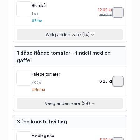
Blomkål
12.00
kr
1
stk
18.00
kr
Bilka
Vælg anden vare (14)
1 dåse flåede tomater - findelt med en
gaffel
Flåede tomater
6.25
kr
400
g
Nemlig
Vælg anden vare (34)
3 fed knuste hvidløg
Hvidløg øko.
5.00
kr