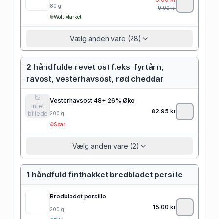
80
g
9.00
kr
Wolt Market
Vælg anden vare (28)
2 håndfulde revet ost f.eks. fyrtårn,
ravost, vesterhavsost, rød cheddar
Vesterhavsost 48+ 26% Øko
Intet
82.95
kr
billede
200
g
Spar
Vælg anden vare (2)
1 håndfuld finthakket bredbladet persille
Bredbladet persille
15.00
kr
200
g