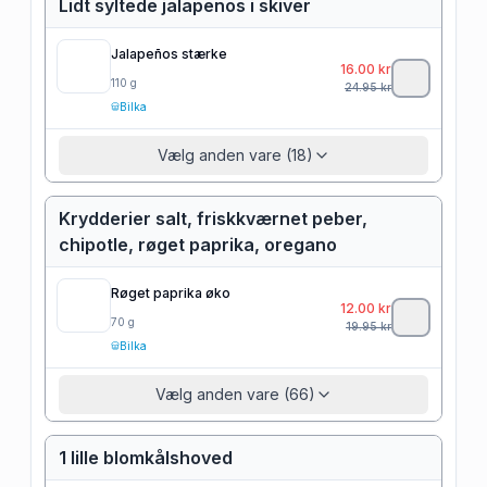
Lidt syltede jalapenõs i skiver
Jalapeños stærke
16.00
kr
110
g
24.95
kr
Bilka
Vælg anden vare (18)
Krydderier salt, friskkværnet peber,
chipotle, røget paprika, oregano
Røget paprika øko
12.00
kr
70
g
19.95
kr
Bilka
Vælg anden vare (66)
1 lille blomkålshoved