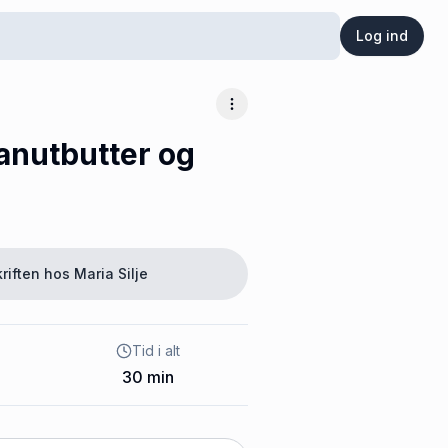
Log ind
Flere muligheder
anutbutter og
riften hos
Maria Silje
Tid i alt
30
min