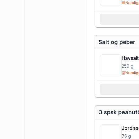
Nemlig
Salt og peber
Havsalt
250
g
Nemlig
3 spsk peanut
Jordnø
75
g