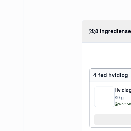
8 ingrediense
4 fed hvidløg
Hvidløg
80
g
Wolt M