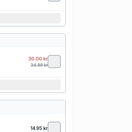
30.00
kr
34.88
kr
14.95
kr