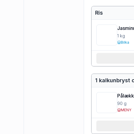
Ris
Jasminr
1
kg
Bilka
1 kalkunbryst 
Pålækk
90
g
MENY