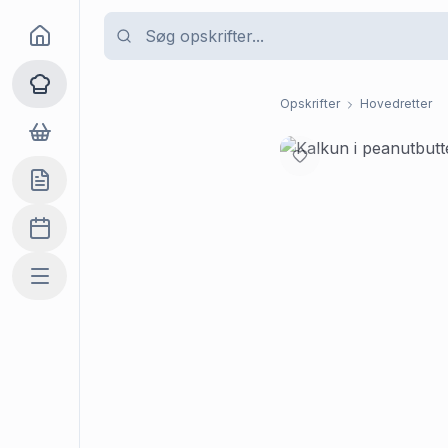
Goma
Opskrifter
Opskrifter
Hovedretter
Dagligvarer
Indkøbslisten
Madplan
Mere