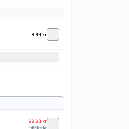
8.69
kr
99.98
kr
199.95
kr