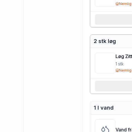
Nemlig
2 stk løg
Løg Zit
1
stk
Nemlig
1 l vand
Vand f