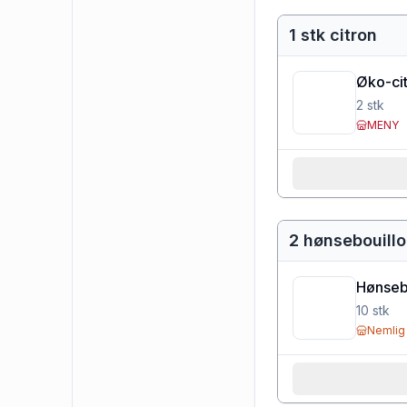
1 stk citron
Øko-cit
2
stk
MENY
2 hønsebouillo
Hønseb
10
stk
Nemlig