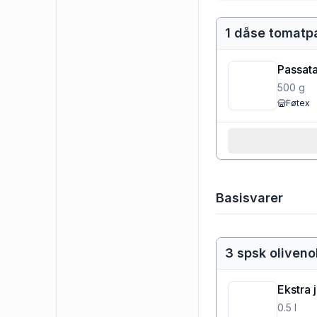
1 dåse tomatp
Passat
500
g
Føtex
Basisvarer
3 spsk oliveno
Ekstra 
0.5
l