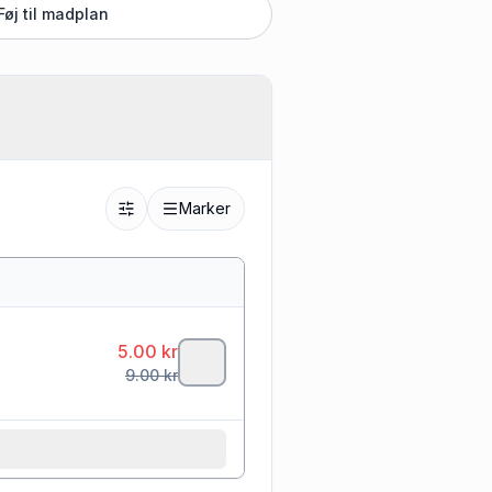
Føj til madplan
Marker
5.00
kr
9.00
kr