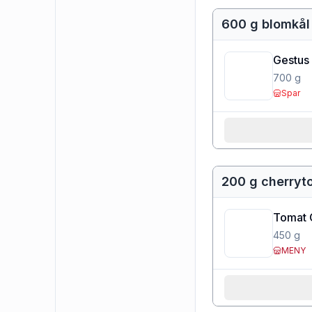
600 g blomkål
Gestus
700
g
Spar
200 g cherryt
Tomat 
450
g
MENY