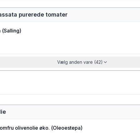
assata purerede tomater
a
(
Salling
)
Vælg anden vare (42)
lie
jomfru olivenolie øko.
(
Oleoestepa
)