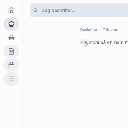
Goma
Opskrifter
Opskrifter
Tilbehør
Dagligvarer
Indkøbslisten
Madplan
Mere