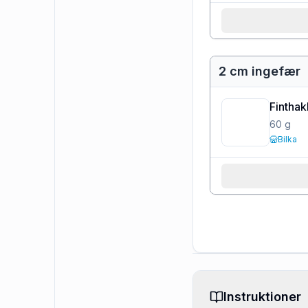
2 cm ingefær
Finthak
60
g
Bilka
Instruktioner