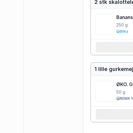
2 stk skalotte
Banans
250
g
Bilka
1 lille gurkeme
ØKO. 
50
g
REMA 1