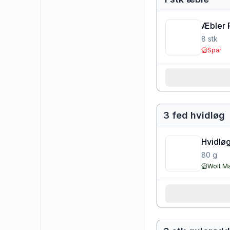
Æbler 
8
stk
Spar
3 fed hvidløg
Hvidløg
80
g
Wolt M