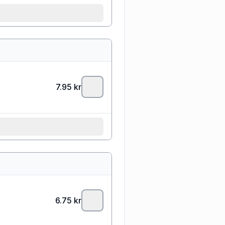
7.95
kr
6.75
kr