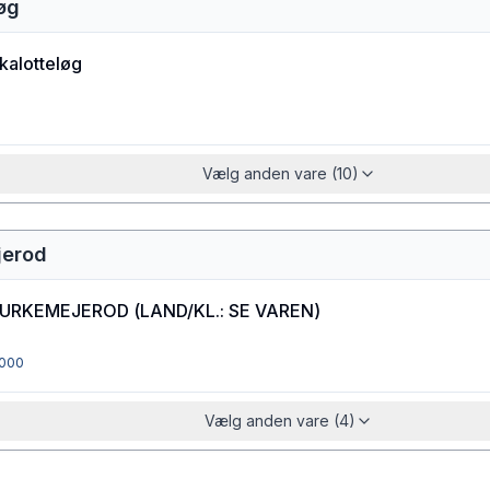
løg
kalotteløg
Vælg anden vare (10)
jerod
GURKEMEJEROD
(
LAND/KL.: SE VAREN
)
000
Vælg anden vare (4)