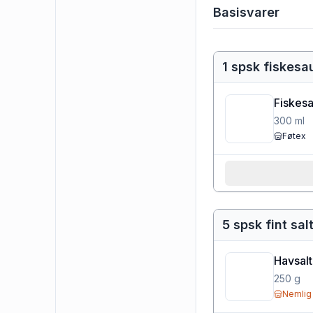
Basisvarer
1 spsk fiskesa
Fiskes
300
ml
Føtex
5 spsk fint sal
Havsalt
250
g
Nemlig