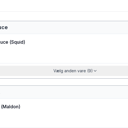
uce
auce
(
Squid
)
Vælg anden vare (9)
t
(
Maldon
)