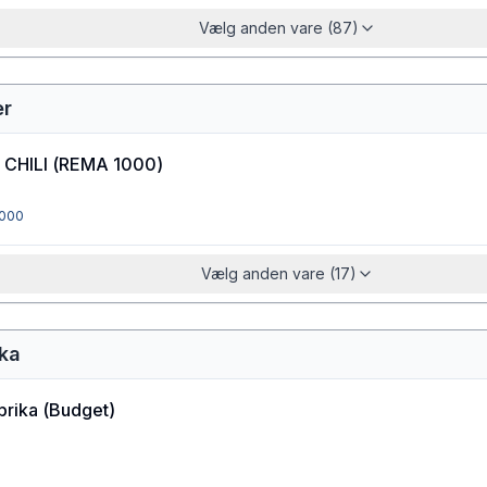
Vælg anden vare (87)
er
CHILI
(
REMA 1000
)
000
Vælg anden vare (17)
ika
prika
(
Budget
)