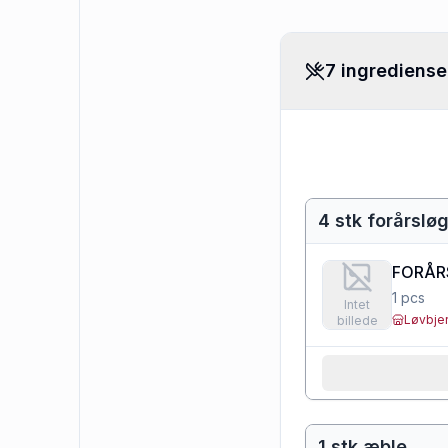
7 ingrediense
4 stk forårslø
FORÅRS
1
pcs
Intet
Løvbje
billede
1 stk æble