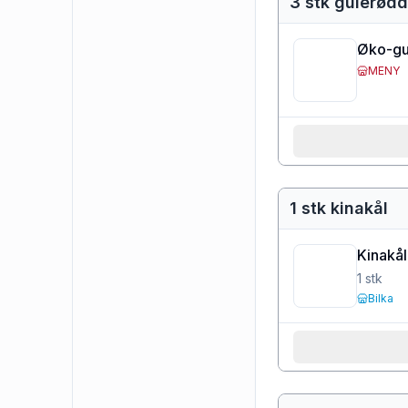
3 stk gulerødd
Øko-gu
MENY
1 stk kinakål
Kinakål
1
stk
Bilka