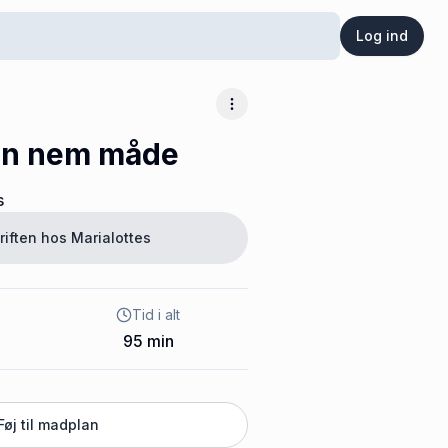
Log ind
Flere muligheder
en nem måde
s
riften hos
Marialottes
Tid i alt
95
min
Føj til madplan