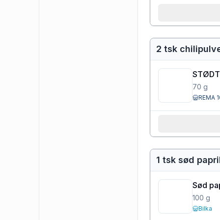
2 tsk chilipulv
STØDT 
70
g
REMA 1
1 tsk sød papr
Sød pa
100
g
Bilka