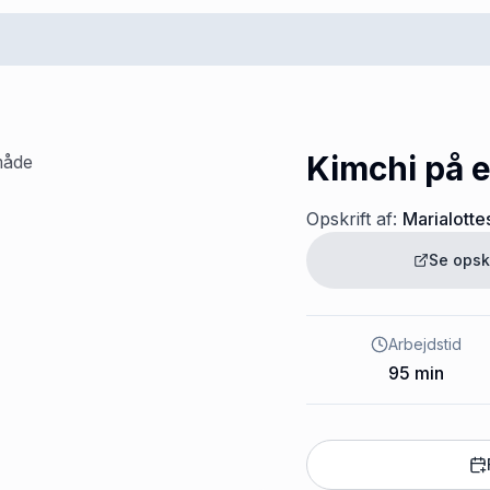
Kimchi på 
Opskrift af:
Marialotte
Se opsk
Arbejdstid
95
min