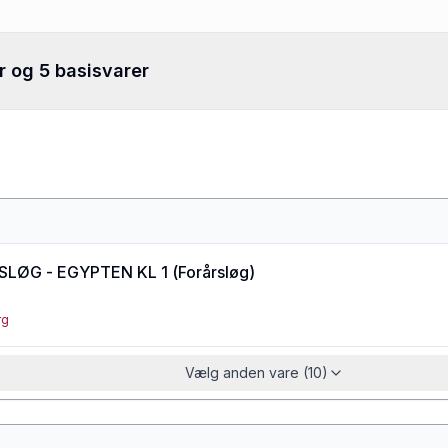
r og 5 basisvarer
g
LØG - EGYPTEN KL 1
(
Forårsløg
)
rg
Vælg anden vare (10)