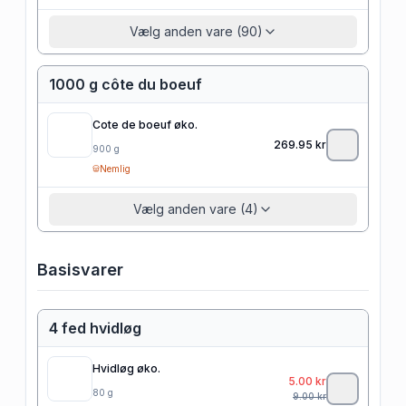
Vælg anden vare (90)
1000 g côte du boeuf
Cote de boeuf øko.
269.95
kr
900
g
Nemlig
Vælg anden vare (4)
Basisvarer
4 fed hvidløg
Hvidløg øko.
5.00
kr
80
g
9.00
kr