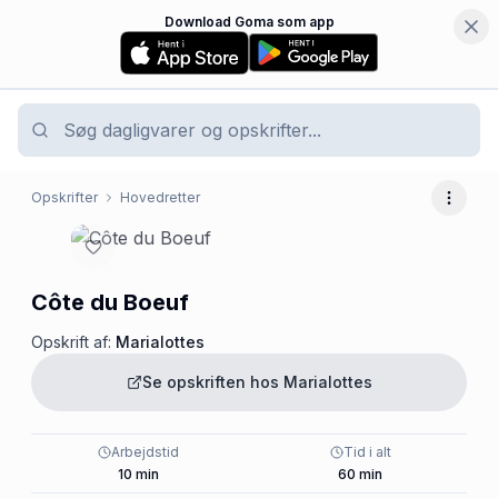
Download Goma som app
Opskrifter
Hovedretter
Flere 
Côte du Boeuf
Opskrift af:
Marialottes
Se opskriften hos
Marialottes
Arbejdstid
Tid i alt
10
min
60
min