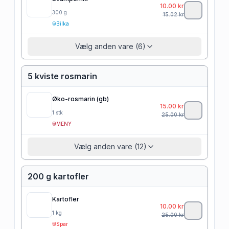
10.00
kr
300
g
15.02
kr
Bilka
Vælg anden vare (6)
5 kviste rosmarin
Øko-rosmarin (gb)
15.00
kr
1
stk
25.00
kr
MENY
Vælg anden vare (12)
200 g kartofler
Kartofler
10.00
kr
1
kg
25.00
kr
Spar