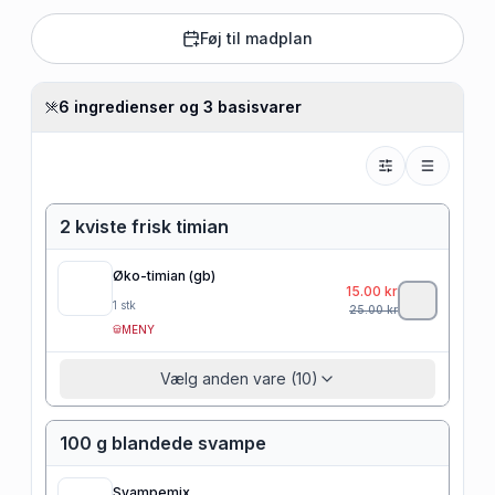
Føj til madplan
6 ingredienser og 3 basisvarer
2 kviste frisk timian
Øko-timian (gb)
15.00
kr
1
stk
25.00
kr
MENY
Vælg anden vare (10)
100 g blandede svampe
Svampemix