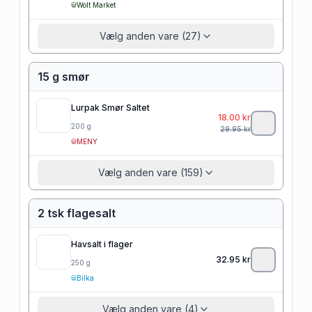
Wolt Market
Vælg anden vare (27)
15 g smør
Lurpak Smør Saltet
18.00
kr
200
g
29.95
kr
MENY
Vælg anden vare (159)
2 tsk flagesalt
Havsalt i flager
32.95
kr
250
g
Bilka
Vælg anden vare (4)