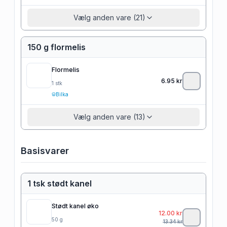
Vælg anden vare (21)
150 g flormelis
Flormelis
6.95
kr
1
stk
Bilka
Vælg anden vare (13)
Basisvarer
1 tsk stødt kanel
Stødt kanel øko
12.00
kr
50
g
13.34
kr