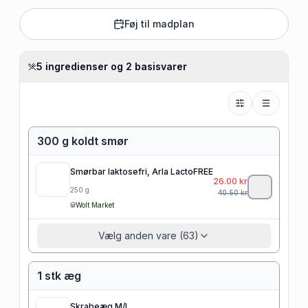
Føj til madplan
5 ingredienser og 2 basisvarer
300 g koldt smør
Smørbar laktosefri, Arla LactoFREE
26.00
kr
250
g
40.50
kr
Wolt Market
Vælg anden vare (63)
1 stk æg
Skrabeæg M/L