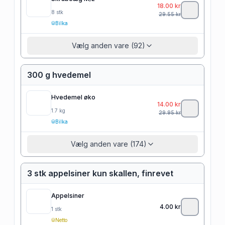
18.00
kr
8
stk
29.55
kr
Bilka
Vælg anden vare (92)
300 g hvedemel
Hvedemel øko
14.00
kr
1.7
kg
29.95
kr
Bilka
Vælg anden vare (174)
3 stk appelsiner kun skallen, finrevet
Appelsiner
4.00
kr
1
stk
Netto