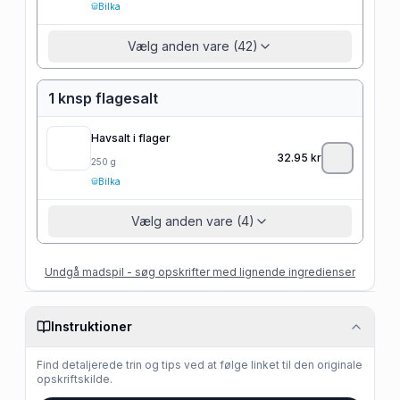
Bilka
Vælg anden vare (42)
1 knsp flagesalt
Havsalt i flager
32.95
kr
250
g
Bilka
Vælg anden vare (4)
Undgå madspil - søg opskrifter med lignende ingredienser
Instruktioner
Find detaljerede trin og tips ved at følge linket til den originale
opskriftskilde.