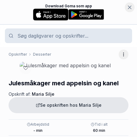
Download Goma som app
Opskrifter
Desserter
Flere 
Julesmåkager med appelsin og kanel
Opskrift af:
Maria Silje
Se opskriften hos
Maria Silje
Arbejdstid
Tid i alt
-
min
60
min