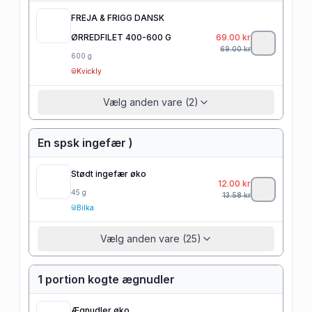
FREJA & FRIGG DANSK
ØRREDFILET 400-600 G
69.00
kr
69.00
kr
600
g
Kvickly
Vælg anden vare (2)
En spsk ingefær )
Stødt ingefær øko
12.00
kr
45
g
13.58
kr
Bilka
Vælg anden vare (25)
1 portion kogte ægnudler
Ægnudler øko