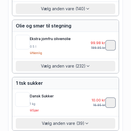
Vælg anden vare (140)
Olie og smør til stegning
Ekstra jomfru olivenolie
99.98
kr
0.5
l
199.95
kr
Nemlig
Vælg anden vare (232)
1 tsk sukker
Dansk Sukker
10.00
kr
1
kg
16.95
kr
Spar
Vælg anden vare (39)