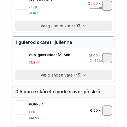
25.00
kr
250
g
38.50
kr
Bilka
Vælg anden vare (93)
1 gulerod skåret i julienne
Øko-gulerødder (Å) Anb
15.00
kr
24.95
kr
MENY
Vælg anden vare (45)
0.5 porre skåret i tynde skiver på skrå
PORRER
6.50
kr
1
stk
REMA 1000