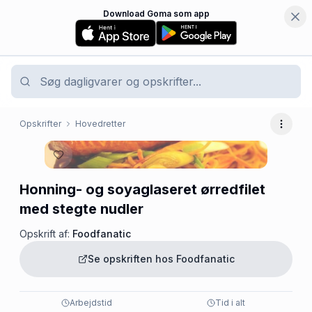
Download Goma som app
Opskrifter
Hovedretter
Flere 
Honning- og soyaglaseret ørredfilet
med stegte nudler
Opskrift af:
Foodfanatic
Se opskriften hos
Foodfanatic
Arbejdstid
Tid i alt