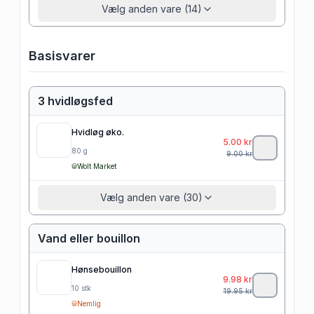
Vælg anden vare (14)
Basisvarer
3 hvidløgsfed
Hvidløg øko.
5.00
kr
80
g
9.00
kr
Wolt Market
Vælg anden vare (30)
Vand eller bouillon
Hønsebouillon
9.98
kr
10
stk
19.95
kr
Nemlig