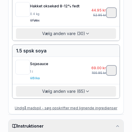
Hakket oksekød 8-12% fedt
44.95
kr
0.4
kg
52.95
kr
Føtex
Vælg anden vare (30)
1.5 spsk soya
Sojasauce
69.00
kr
1
l
100.95
kr
Bilka
Vælg anden vare (65)
Undgå madspil - søg opskrifter med lignende ingredienser
Instruktioner