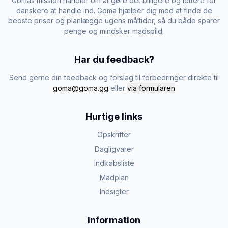
Gomas mission handler om at gøre det billigere og lettere for
danskere at handle ind. Goma hjælper dig med at finde de
bedste priser og planlægge ugens måltider, så du både sparer
penge og mindsker madspild.
Har du feedback?
Send gerne din feedback og forslag til forbedringer direkte til
goma@goma.gg
eller
via formularen
Hurtige links
Opskrifter
Dagligvarer
Indkøbsliste
Madplan
Indsigter
Information