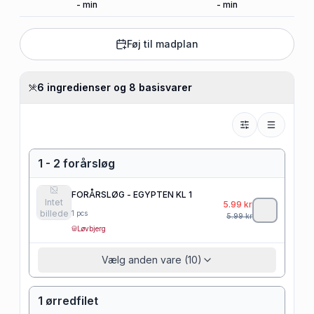
-
min
-
min
Føj til madplan
6 ingredienser og 8 basisvarer
1 - 2 forårsløg
FORÅRSLØG - EGYPTEN KL 1
Intet
5.99
kr
billede
1
pcs
5.99
kr
Løvbjerg
Vælg anden vare (10)
1 ørredfilet