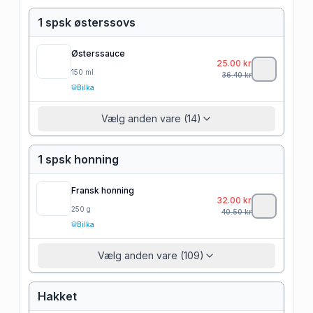
1 spsk østerssovs
Østerssauce
25.00
kr
150
ml
36.40
kr
Bilka
Vælg anden vare (14)
1 spsk honning
Fransk honning
32.00
kr
250
g
40.50
kr
Bilka
Vælg anden vare (109)
Hakket