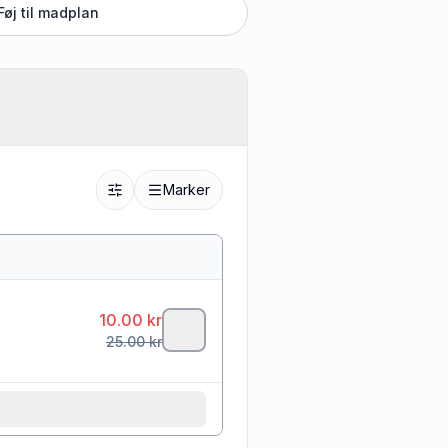
Føj til madplan
Marker
10.00
kr
25.00
kr