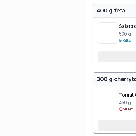
400 g feta
Salatos
500
g
Bilka
300 g cherryt
Tomat 
450
g
MENY