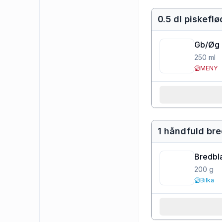
0.5 dl piskefl
Gb/Øg 
250
ml
MENY
1 håndfuld bre
Bredbla
200
g
Bilka