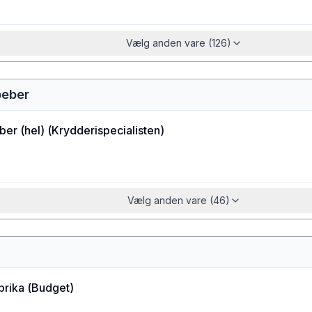
Vælg anden vare (126)
peber
ber (hel)
(
Krydderispecialisten
)
Vælg anden vare (46)
prika
(
Budget
)