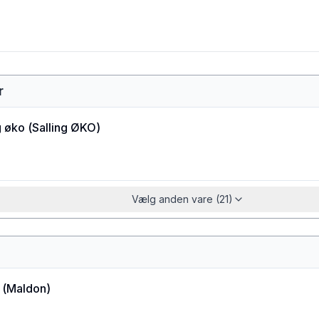
r
g øko
(
Salling ØKO
)
Vælg anden vare (21)
(
Maldon
)