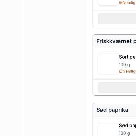
Nemlig
Friskkværnet 
Sort pe
100
g
Nemlig
Sød paprika
Sød pa
100
g