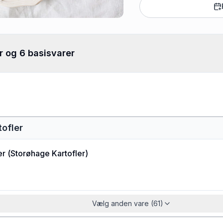
r og 6 basisvarer
ofler
er
(
Storøhage Kartofler
)
Vælg anden vare (61)