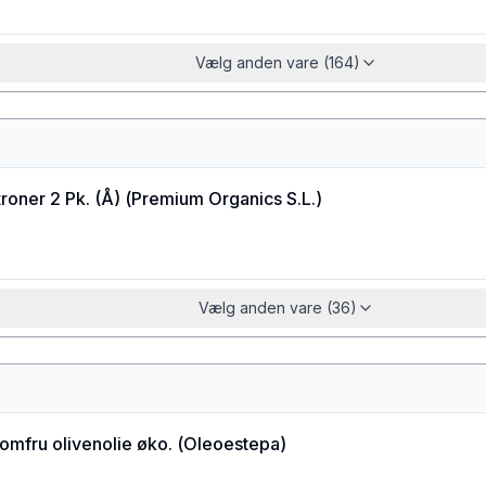
Vælg anden vare (164)
roner 2 Pk. (Å)
(
Premium Organics S.L.
)
Vælg anden vare (36)
jomfru olivenolie øko.
(
Oleoestepa
)