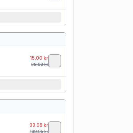
15.00
kr
28.00
kr
99.98
kr
199.95
kr