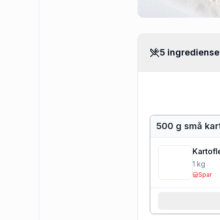
5 ingrediense
500 g små kart
Kartofl
1
kg
Spar