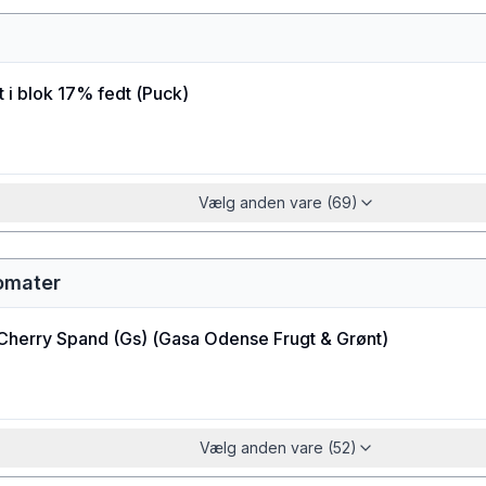
t i blok 17% fedt
(
Puck
)
Vælg anden vare (69)
omater
Cherry Spand (Gs)
(
Gasa Odense Frugt & Grønt
)
Vælg anden vare (52)