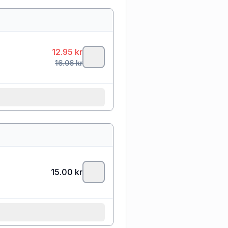
12.95
kr
16.06
kr
15.00
kr