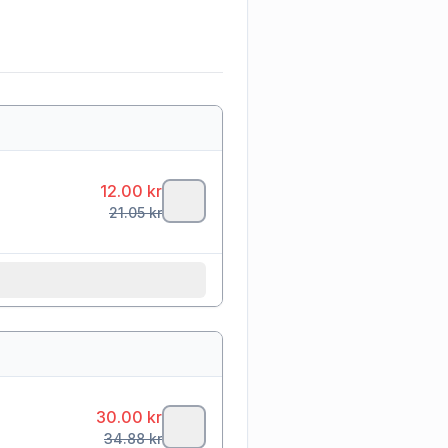
12.00
kr
21.05
kr
30.00
kr
34.88
kr