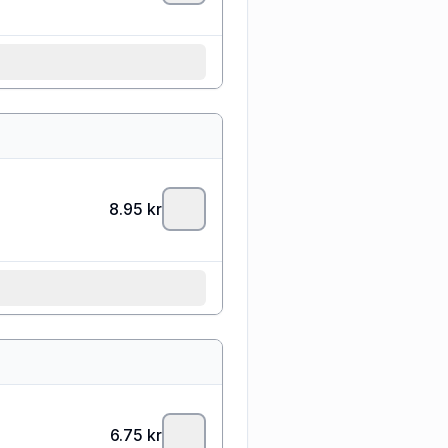
8.95
kr
6.75
kr