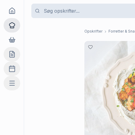
Goma
Opskrifter
Opskrifter
Forretter & Sn
Dagligvarer
Indkøbslisten
Madplan
Mere