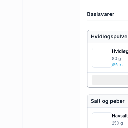
Basisvarer
Hvidløgspulve
Hvidlø
80
g
Bilka
Salt og peber
Havsalt
250
g