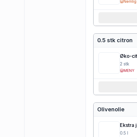
Nemlig
0.5 stk citron
Øko-cit
2
stk
MENY
Olivenolie
Ekstra 
0.5
l