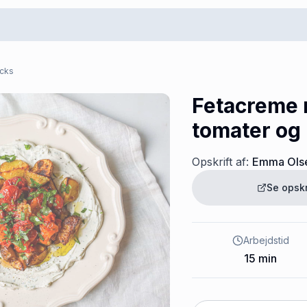
acks
Fetacreme 
tomater og 
Opskrift af:
Emma Ols
Se opsk
Arbejdstid
15
min