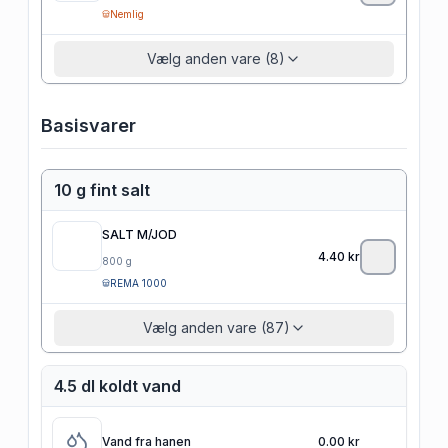
Nemlig
Vælg anden vare (8)
Basisvarer
10 g fint salt
SALT M/JOD
4.40
kr
800
g
REMA 1000
Vælg anden vare (87)
4.5 dl koldt vand
Vand fra hanen
0.00 kr