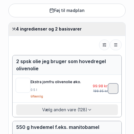
Føj til madplan
4 ingredienser og 2 basisvarer
2 spsk olie jeg bruger som hovedregel
olivenolie
Ekstra jomfru olivenolie øko.
99.98
kr
0.5
l
199.95
kr
Nemlig
Vælg anden vare (128)
550 g hvedemel f.eks. manitobamel