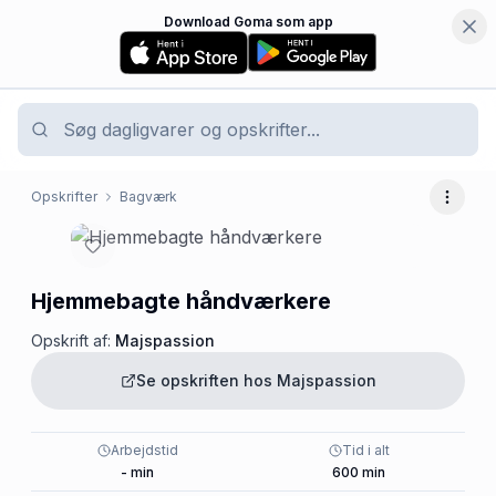
Download Goma som app
Opskrifter
Bagværk
Flere 
Hjemmebagte håndværkere
Opskrift af:
Majspassion
Se opskriften hos
Majspassion
Arbejdstid
Tid i alt
-
min
600
min