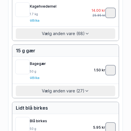
Kagehvedemel
14.00
kr
1.7
kg
25.95
kr
Bilka
Vælg anden vare (68)
15 g gær
Bagegær
1.50
kr
50
g
Bilka
Vælg anden vare (27)
Lidt blå birkes
Blå birkes
5.95
kr
50
g