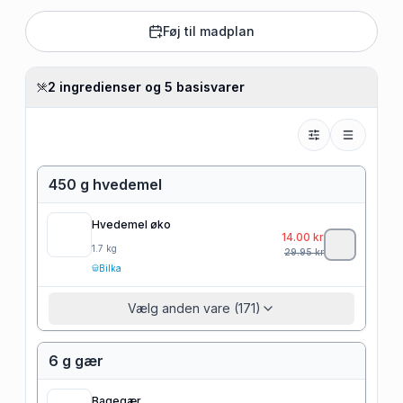
Føj til madplan
2 ingredienser og 5 basisvarer
450 g hvedemel
Hvedemel øko
14.00
kr
1.7
kg
29.95
kr
Bilka
Vælg anden vare (171)
6 g gær
Bagegær