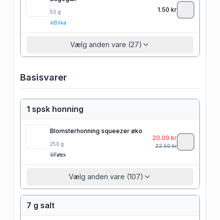
1.50
kr
50
g
Bilka
Vælg anden vare (27)
Basisvarer
1 spsk honning
Blomsterhonning squeezer øko
20.00
kr
250
g
22.50
kr
Føtex
Vælg anden vare (107)
7 g salt