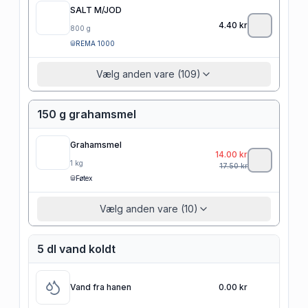
SALT M/JOD
4.40
kr
800
g
REMA 1000
Vælg anden vare (109)
150 g grahamsmel
Grahamsmel
14.00
kr
1
kg
17.50
kr
Føtex
Vælg anden vare (10)
5 dl vand koldt
Vand fra hanen
0.00 kr