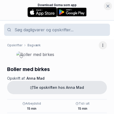
Download Goma som app
Opskrifter
Bagværk
Flere 
Boller med birkes
Opskrift af:
Anna Mad
Se opskriften hos
Anna Mad
Arbejdstid
Tid i alt
15
min
15
min