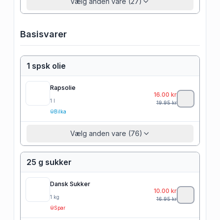
Vælg anden vare (27)
Basisvarer
1 spsk olie
Rapsolie
16.00
kr
1
l
19.95
kr
Bilka
Vælg anden vare (76)
25 g sukker
Dansk Sukker
10.00
kr
1
kg
16.95
kr
Spar