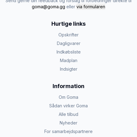
Send gerne din feedback og forslag til forbedringer direkte til
goma@goma.gg
eller
via formularen
Hurtige links
Opskrifter
Dagligvarer
Indkøbsliste
Madplan
Indsigter
Information
Om Goma
Sådan virker Goma
Alle tilbud
Nyheder
For samarbejdspartnere