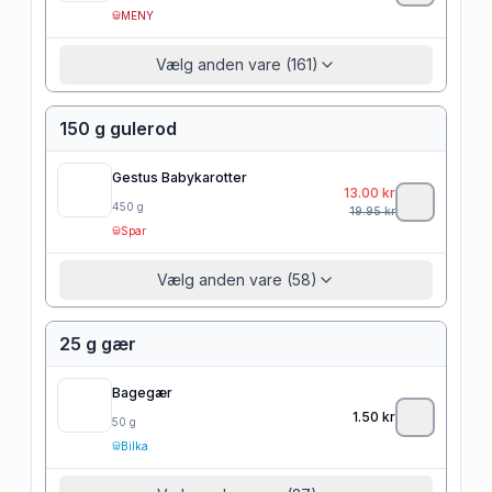
MENY
Vælg anden vare (161)
150 g gulerod
Gestus Babykarotter
13.00
kr
450
g
19.95
kr
Spar
Vælg anden vare (58)
25 g gær
Bagegær
1.50
kr
50
g
Bilka