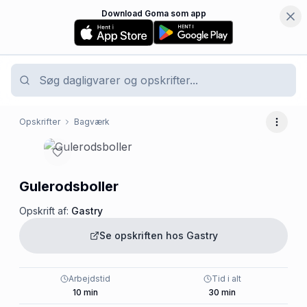
Download Goma som app
Opskrifter
Bagværk
Flere 
Gulerodsboller
Opskrift af:
Gastry
Se opskriften hos
Gastry
Arbejdstid
Tid i alt
10
min
30
min