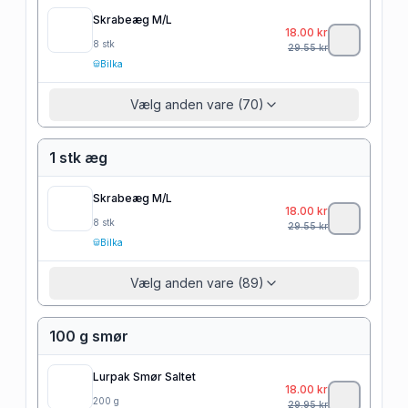
Skrabeæg M/L
18.00
kr
8
stk
29.55
kr
Bilka
Vælg anden vare (70)
1 stk æg
Skrabeæg M/L
18.00
kr
8
stk
29.55
kr
Bilka
Vælg anden vare (89)
100 g smør
Lurpak Smør Saltet
18.00
kr
200
g
29.95
kr