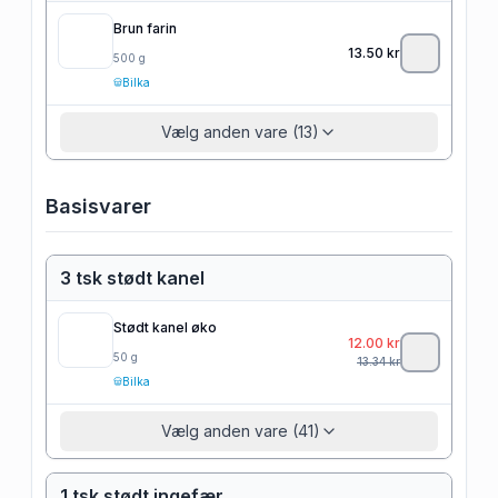
Brun farin
13.50
kr
500
g
Bilka
Vælg anden vare (13)
Basisvarer
3 tsk stødt kanel
Stødt kanel øko
12.00
kr
50
g
13.34
kr
Bilka
Vælg anden vare (41)
1 tsk stødt ingefær