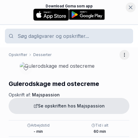
Download Goma som app
Opskrifter
Desserter
Flere 
Gulerodskage med ostecreme
Opskrift af:
Majspassion
Se opskriften hos
Majspassion
Arbejdstid
Tid i alt
-
min
60
min