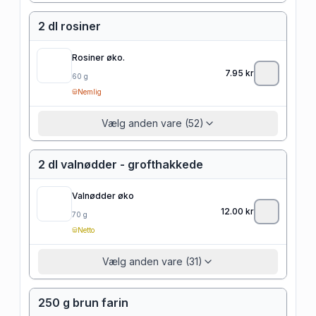
2 dl rosiner
Rosiner øko.
7.95
kr
60
g
Nemlig
Vælg anden vare (52)
2 dl valnødder - grofthakkede
Valnødder øko
12.00
kr
70
g
Netto
Vælg anden vare (31)
250 g brun farin