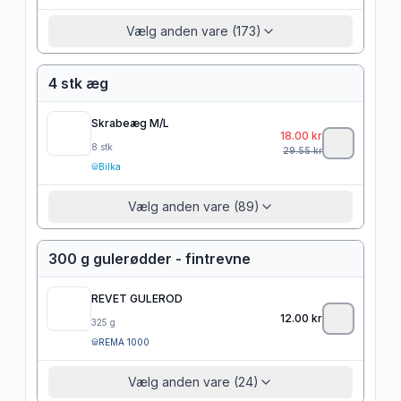
Vælg anden vare (173)
4 stk æg
Skrabeæg M/L
18.00
kr
8
stk
29.55
kr
Bilka
Vælg anden vare (89)
300 g gulerødder - fintrevne
REVET GULEROD
12.00
kr
325
g
REMA 1000
Vælg anden vare (24)