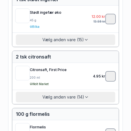
Stødt ingefær øko
12.00
kr
45
g
13.58
kr
Bilka
Vælg anden vare (15)
2 tsk citronsaft
Citronsaft, First Price
4.95
kr
200
ml
Wolt Market
Vælg anden vare (14)
100 g flormelis
Flormelis