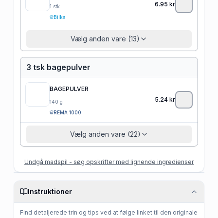
6.95
kr
1
stk
Bilka
Vælg anden vare (13)
3 tsk bagepulver
BAGEPULVER
5.24
kr
140
g
REMA 1000
Vælg anden vare (22)
Undgå madspil - søg opskrifter med lignende ingredienser
Instruktioner
Find detaljerede trin og tips ved at følge linket til den originale