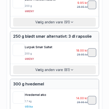
9.95
kr
200
g
28.95
kr
MENY
Vælg anden vare (91)
250 g blødt smør alternativt: 3 dl rapsolie
Lurpak Smør Saltet
18.00
kr
200
g
29.95
kr
MENY
Vælg anden vare (81)
300 g hvedemel
Hvedemel øko
14.00
kr
1.7
kg
29.95
kr
Bilka