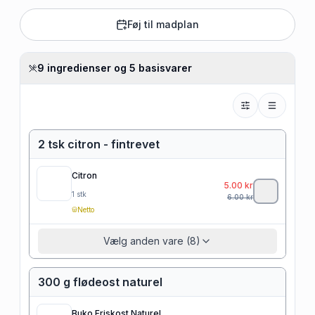
Føj til madplan
9 ingredienser og 5 basisvarer
2 tsk citron - fintrevet
Citron
5.00
kr
1
stk
6.00
kr
Netto
Vælg anden vare (8)
300 g flødeost naturel
Buko Friskost Naturel