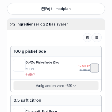
Føj til madplan
2 ingredienser og 2 basisvarer
100 g piskefløde
Gb/Øg Piskefløde Øko
12.95
kr
250
ml
16.06
kr
MENY
Vælg anden vare (69)
0.5 saft citron
Citronsaft, First Price