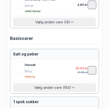
4.95
kr
200
ml
Wolt Market
Vælg anden vare (14)
Basisvarer
Salt og peber
Havsalt
30.00
kr
250
g
34.88
kr
Nemlig
Vælg anden vare (164)
1 spsk sukker