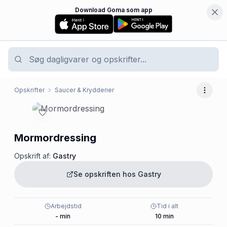
Download Goma som app
Opskrifter
Saucer & Krydderier
Flere 
Mormordressing
Opskrift af:
Gastry
Se opskriften hos
Gastry
Arbejdstid
Tid i alt
-
min
10
min