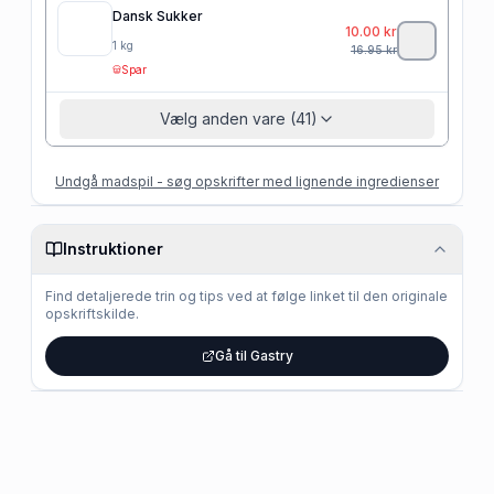
Dansk Sukker
10.00
kr
1
kg
16.95
kr
Spar
Vælg anden vare (41)
Undgå madspil - søg opskrifter med lignende ingredienser
Instruktioner
Find detaljerede trin og tips ved at følge linket til den originale
opskriftskilde.
Gå til Gastry