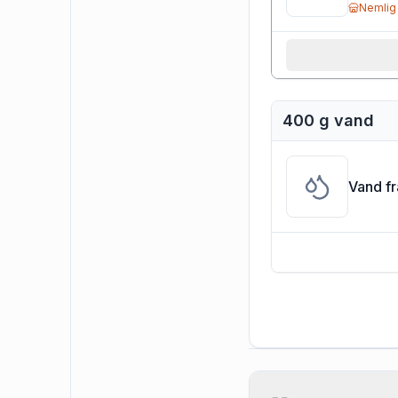
Nemlig
400 g vand
Vand f