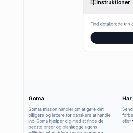
Instruktioner
Find detaljerede trin o
Goma
Har
Gomas mission handler om at gøre det
Send 
billigere og lettere for danskere at handle
forbe
ind. Goma hjælper dig med at finde de
eller
bedste priser og planlægge ugens
måltider, så du både sparer penge og