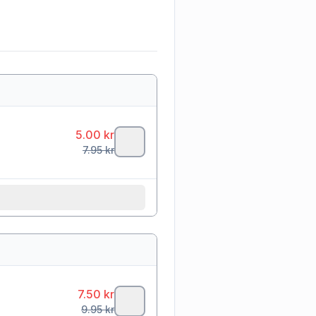
5.00
kr
7.95
kr
7.50
kr
9.95
kr