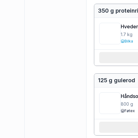
350 g proteinr
Hvedem
1.7
kg
Bilka
125 g gulerod
Håndso
800
g
Føtex