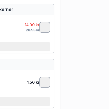
ekerner
14.00
kr
28.95
kr
1.50
kr