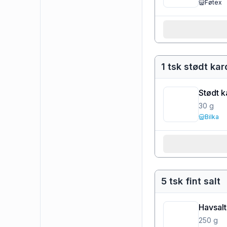
Føtex
1 tsk stødt k
Stødt 
30
g
Bilka
5 tsk fint salt
Havsalt
250
g