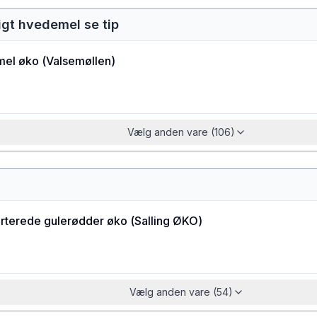
igt hvedemel se tip
el øko
(
Valsemøllen
)
Vælg anden vare (106)
rterede gulerødder øko
(
Salling ØKO
)
Vælg anden vare (54)