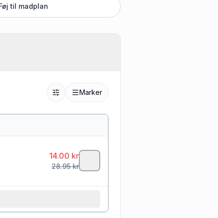
Føj til madplan
Marker
14.00
kr
28.95
kr