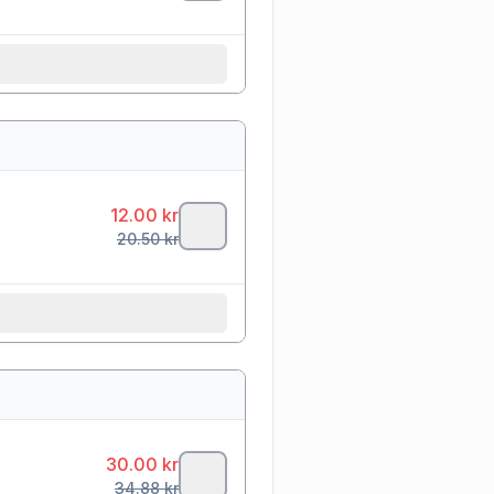
12.00
kr
20.50
kr
30.00
kr
34.88
kr