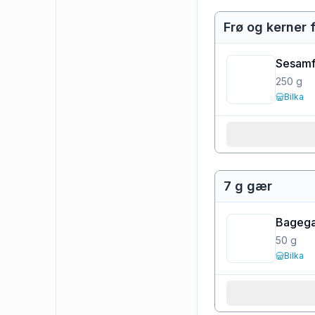
Frø og kerner 
Sesamf
250
g
Bilka
7 g gær
Bageg
50
g
Bilka