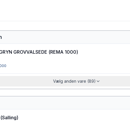
n
GRYN GROVVALSEDE
(
REMA 1000
)
000
Vælg anden vare (89)
(
Salling
)