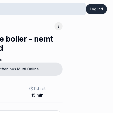
Log ind
Flere muligheder
 boller - nemt
d
ne
riften hos
Mutti Online
Tid i alt
15
min