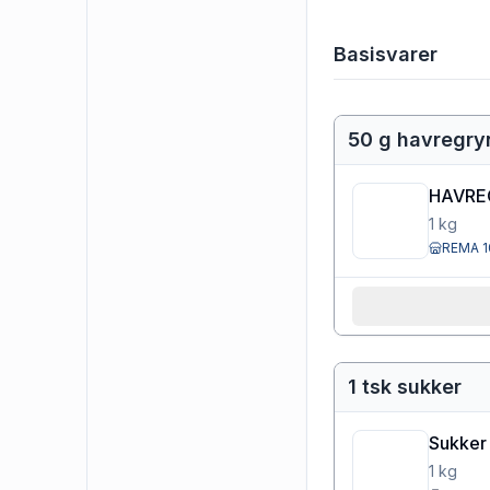
Basisvarer
50 g havregry
HAVRE
1
kg
REMA 1
1 tsk sukker
Sukker
1
kg