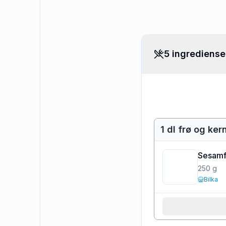
5 ingrediense
1 dl frø og ker
Sesamf
250
g
Bilka