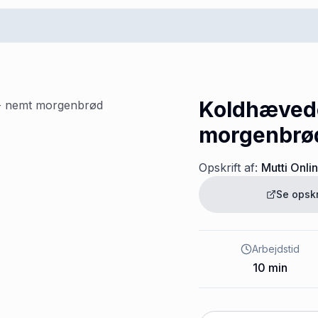
Koldhævede
morgenbrø
Opskrift af:
Mutti Onli
Se opsk
Arbejdstid
10
min