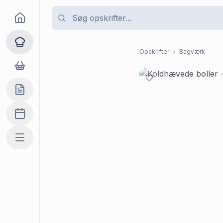
Goma
Opskrifter
Opskrifter
Bagværk
Dagligvarer
Indkøbslisten
Madplan
Mere