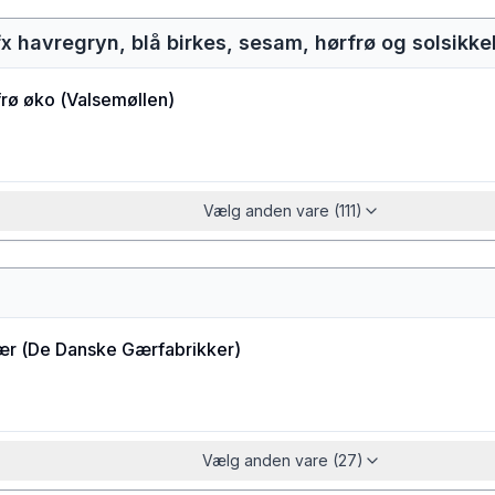
fx havregryn, blå birkes, sesam, hørfrø og solsikk
rø øko
(
Valsemøllen
)
Vælg anden vare (111)
ær
(
De Danske Gærfabrikker
)
Vælg anden vare (27)