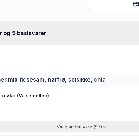
r og 5 basisvarer
ner mix fx sesam, hørfrø, solsikke, chia
rø øko
(
Valsemøllen
)
Vælg anden vare (97)