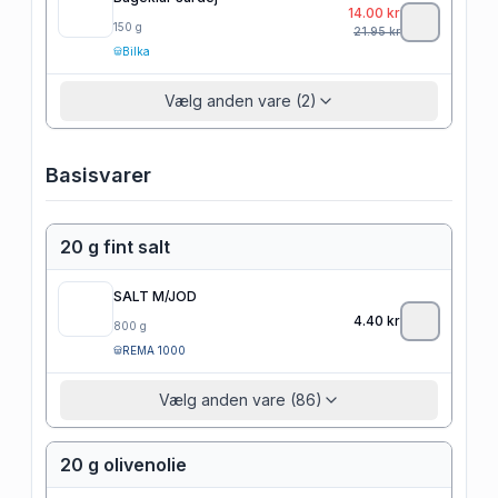
14.00
kr
150
g
21.95
kr
Bilka
Vælg anden vare (2)
Basisvarer
20 g fint salt
SALT M/JOD
4.40
kr
800
g
REMA 1000
Vælg anden vare (86)
20 g olivenolie