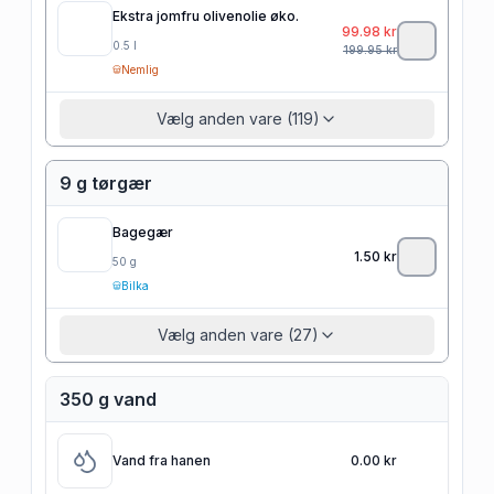
Ekstra jomfru olivenolie øko.
99.98
kr
0.5
l
199.95
kr
Nemlig
Vælg anden vare (119)
9 g tørgær
Bagegær
1.50
kr
50
g
Bilka
Vælg anden vare (27)
350 g vand
Vand fra hanen
0.00 kr