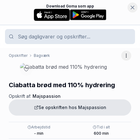
Download Goma som app
Opskrifter
Bagværk
Flere 
Ciabatta brød med 110% hydrering
Opskrift af:
Majspassion
Se opskriften hos
Majspassion
Arbejdstid
Tid i alt
-
min
600
min