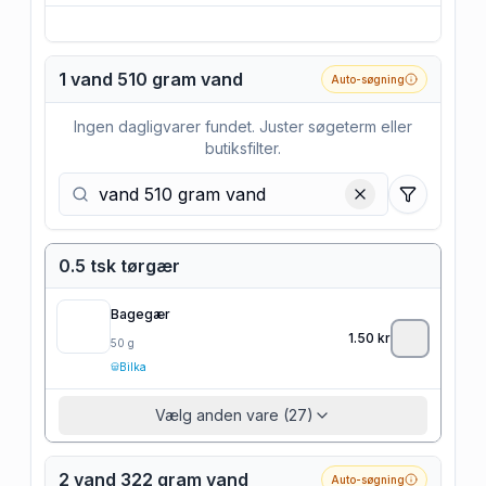
1 vand 510 gram vand
Auto-søgning
Ingen dagligvarer fundet. Juster søgeterm eller
butiksfilter.
Filtre
0.5 tsk tørgær
Bagegær
1.50
kr
50
g
Bilka
Vælg anden vare (27)
2 vand 322 gram vand
Auto-søgning