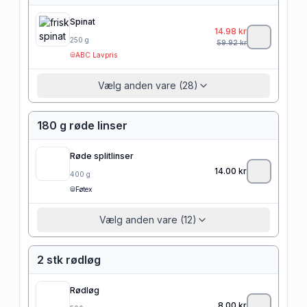
Spinat
14.98
kr
250
g
59.92
kr
ABC Lavpris
Vælg anden vare (28)
180 g røde linser
Røde splitlinser
14.00
kr
400
g
Føtex
Vælg anden vare (12)
2 stk rødløg
Rødløg
8.00
kr