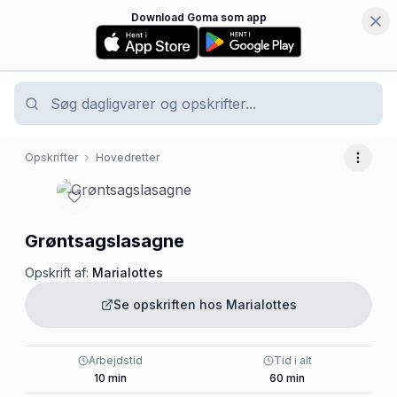
Download Goma som app
Opskrifter
Hovedretter
Flere 
Grøntsagslasagne
Opskrift af:
Marialottes
Se opskriften hos
Marialottes
Arbejdstid
Tid i alt
10
min
60
min