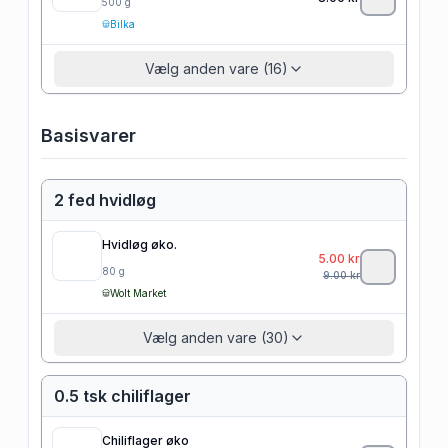
500
g
Bilka
Vælg anden vare (16)
Basisvarer
2 fed hvidløg
Hvidløg øko.
5.00
kr
80
g
9.00
kr
Wolt Market
Vælg anden vare (30)
0.5 tsk chiliflager
Chiliflager øko