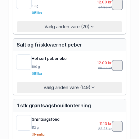
12.00
kr
50
g
24.95
kr
Bilka
Vælg anden vare (20)
Salt og friskkværnet peber
Hel sort peber øko
12.00
kr
100
g
28.25
kr
Bilka
Vælg anden vare (149)
1 stk grøntsagsbouillonterning
Grøntsagsfond
11.13
kr
112
g
22.25
kr
Nemlig