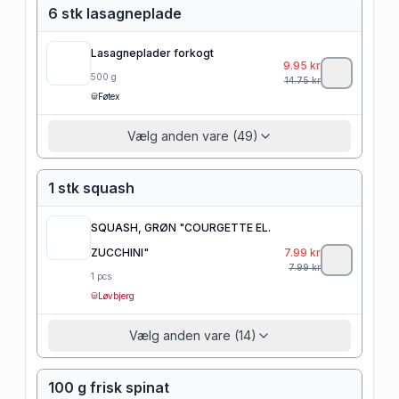
6 stk lasagneplade
Lasagneplader forkogt
9.95
kr
500
g
14.75
kr
Føtex
Vælg anden vare (49)
1 stk squash
SQUASH, GRØN "COURGETTE EL.
ZUCCHINI"
7.99
kr
7.99
kr
1
pcs
Løvbjerg
Vælg anden vare (14)
100 g frisk spinat