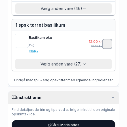
Vælg anden vare (46)
1 spsk tørret basilikum
Basilikum øko
12.00
kr
15
g
15.13
kr
Bilka
Vælg anden vare (27)
Undgå madspil - søg opskrifter med lignende ingredienser
Instruktioner
Find detaljerede trin og tips ved at følge linket til den originale
opskriftskilde.
Gå til Marialottes