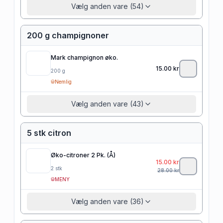
Vælg anden vare (54)
200 g champignoner
Mark champignon øko.
15.00
kr
200
g
Nemlig
Vælg anden vare (43)
5 stk citron
Øko-citroner 2 Pk. (Å)
15.00
kr
2
stk
28.00
kr
MENY
Vælg anden vare (36)