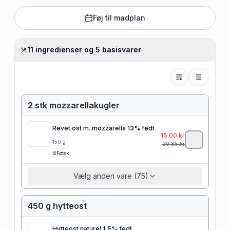
Føj til madplan
11 ingredienser og 5 basisvarer
2 stk mozzarellakugler
Revet ost m. mozzarella 13% fedt
15.00
kr
150
g
20.85
kr
Føtex
Vælg anden vare (75)
450 g hytteost
Hytteost naturel 1,5% fedt