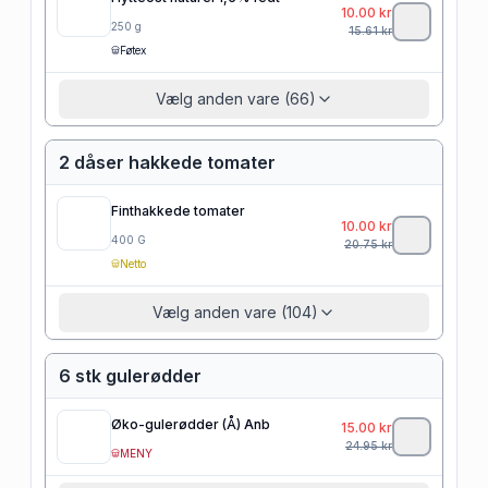
10.00
kr
250
g
15.61
kr
Føtex
Vælg anden vare (66)
2 dåser hakkede tomater
Finthakkede tomater
10.00
kr
400
G
20.75
kr
Netto
Vælg anden vare (104)
6 stk gulerødder
Øko-gulerødder (Å) Anb
15.00
kr
24.95
kr
MENY