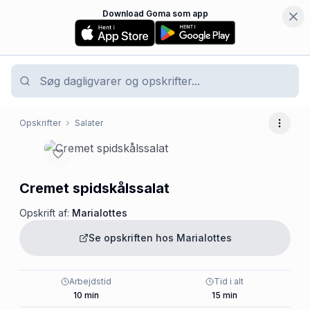
Download Goma som app
Opskrifter
Salater
Flere 
Cremet spidskålssalat
Opskrift af:
Marialottes
Se opskriften hos
Marialottes
Arbejdstid
Tid i alt
10
min
15
min