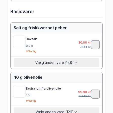
Basisvarer
Salt og friskkværnet peber
Havsalt
30.00
kr
250
g
34.88
kr
Nemlig
Vælg anden vare (148)
40 g olivenolie
Ekstra jomfru olivenolie
99.98
kr
0.5
l
199.95
kr
Nemlig
Vælg anden vare (126)