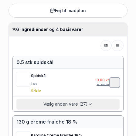
Føj til madplan
6 ingredienser og 4 basisvarer
0.5 stk spidskål
Spidskål
10.00
kr
1
stk
15.00
kr
Netto
Vælg anden vare (27)
130 g creme fraiche 18 %
Karoline Creme Fraiche 18%