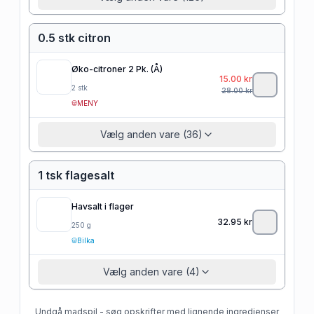
0.5 stk citron
Øko-citroner 2 Pk. (Å)
15.00
kr
2
stk
28.00
kr
MENY
Vælg anden vare (36)
1 tsk flagesalt
Havsalt i flager
32.95
kr
250
g
Bilka
Vælg anden vare (4)
Undgå madspil - søg opskrifter med lignende ingredienser