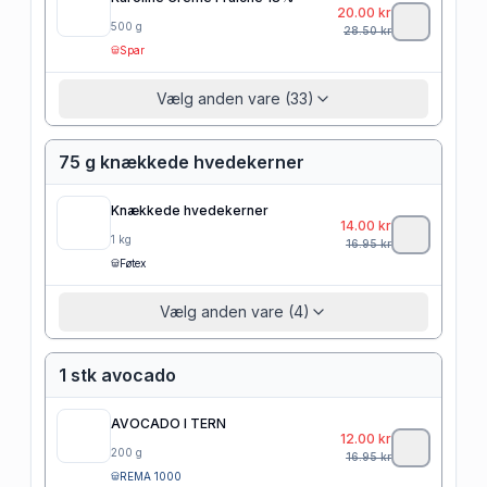
20.00
kr
500
g
28.50
kr
Spar
Vælg anden vare (33)
75 g knækkede hvedekerner
Knækkede hvedekerner
14.00
kr
1
kg
16.95
kr
Føtex
Vælg anden vare (4)
1 stk avocado
AVOCADO I TERN
12.00
kr
200
g
16.95
kr
REMA 1000