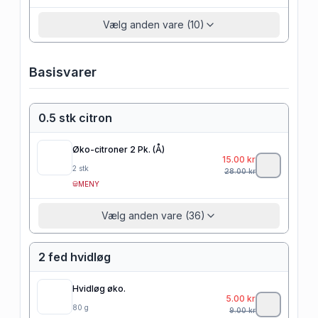
Vælg anden vare (10)
Basisvarer
0.5 stk citron
Øko-citroner 2 Pk. (Å)
15.00
kr
2
stk
28.00
kr
MENY
Vælg anden vare (36)
2 fed hvidløg
Hvidløg øko.
5.00
kr
80
g
9.00
kr