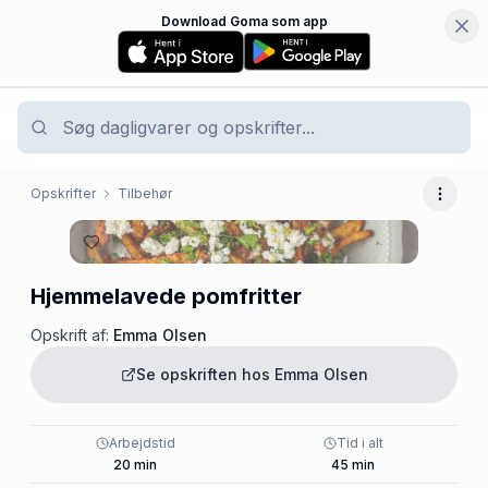
Download Goma som app
Opskrifter
Tilbehør
Flere 
Hjemmelavede pomfritter
Opskrift af:
Emma Olsen
Se opskriften hos
Emma Olsen
Arbejdstid
Tid i alt
20
min
45
min