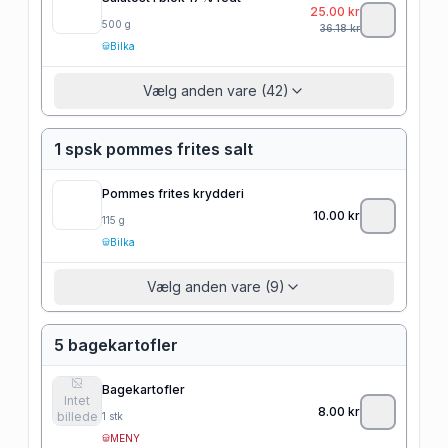
25.00
kr
500
g
36.18
kr
Bilka
Vælg anden vare (42)
1 spsk pommes frites salt
Pommes frites krydderi
10.00
kr
115
g
Bilka
Vælg anden vare (9)
5 bagekartofler
Bagekartofler
Intet
8.00
kr
billede
1
stk
MENY