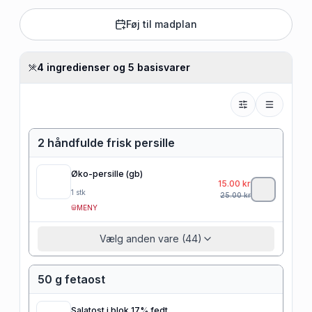
Føj til madplan
4 ingredienser og 5 basisvarer
2 håndfulde frisk persille
Øko-persille (gb)
15.00
kr
1
stk
25.00
kr
MENY
Vælg anden vare (44)
50 g fetaost
Salatost i blok 17% fedt