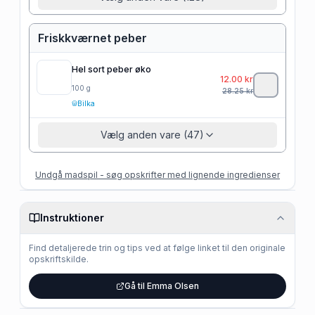
Friskkværnet peber
Hel sort peber øko
12.00
kr
100
g
28.25
kr
Bilka
Vælg anden vare (47)
Undgå madspil - søg opskrifter med lignende ingredienser
Instruktioner
Find detaljerede trin og tips ved at følge linket til den originale
opskriftskilde.
Gå til Emma Olsen