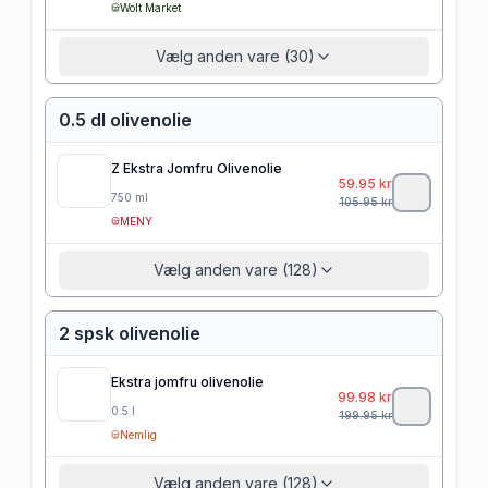
Wolt Market
Vælg anden vare (30)
0.5 dl olivenolie
Z Ekstra Jomfru Olivenolie
59.95
kr
750
ml
105.95
kr
MENY
Vælg anden vare (128)
2 spsk olivenolie
Ekstra jomfru olivenolie
99.98
kr
0.5
l
199.95
kr
Nemlig
Vælg anden vare (128)