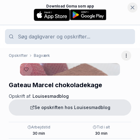
Download Goma som app
Opskrifter
Bagværk
Flere 
Gateau Marcel chokoladekage
Opskrift af:
Louisesmadblog
Se opskriften hos
Louisesmadblog
Arbejdstid
Tid i alt
30
min
30
min