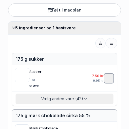
Føj til madplan
5 ingredienser og 1 basisvare
175 g sukker
Sukker
7.50
kr
1
kg
9.95
kr
Føtex
Vælg anden vare (42)
175 g mørk chokolade cirka 55 %
Mørk Chokolade