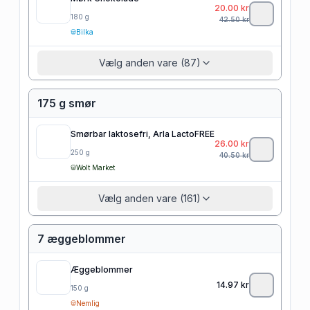
20.00
kr
180
g
42.50
kr
Bilka
Vælg anden vare (87)
175 g smør
Smørbar laktosefri, Arla LactoFREE
26.00
kr
250
g
40.50
kr
Wolt Market
Vælg anden vare (161)
7 æggeblommer
Æggeblommer
14.97
kr
150
g
Nemlig