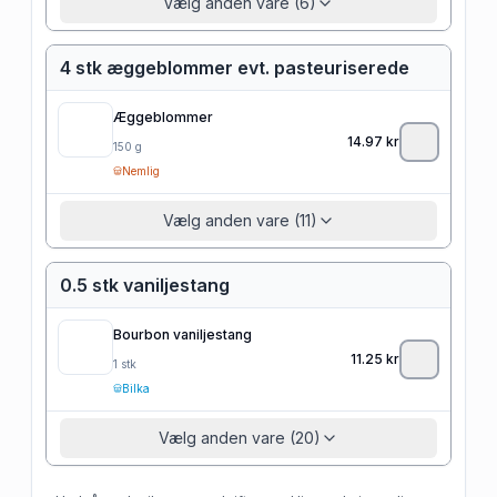
Vælg anden vare (6)
4 stk æggeblommer evt. pasteuriserede
Æggeblommer
14.97
kr
150
g
Nemlig
Vælg anden vare (11)
0.5 stk vaniljestang
Bourbon vaniljestang
11.25
kr
1
stk
Bilka
Vælg anden vare (20)