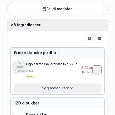
Føj til madplan
8 ingredienser
Friske danske jordbær
Øgo carmossa jordbær øko 225g
Intet
15.00
kr
billede
225
g
15.25
kr
Netto
Søg anden vare
120 g sukker
Dansk Sukker