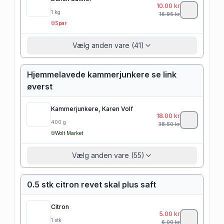
10.00
kr
1
kg
16.95
kr
Spar
Vælg anden vare (41)
Hjemmelavede kammerjunkere se link
øverst
Kammerjunkere, Karen Volf
18.00
kr
400
g
38.50
kr
Wolt Market
Vælg anden vare (55)
0.5 stk citron revet skal plus saft
Citron
5.00
kr
1
stk
6.00
kr