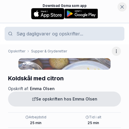
Download Goma som app
Opskrifter
Supper & Gryderetter
Flere 
Koldskål med citron
Opskrift af:
Emma Olsen
Se opskriften hos
Emma Olsen
Arbejdstid
Tid i alt
25
min
25
min