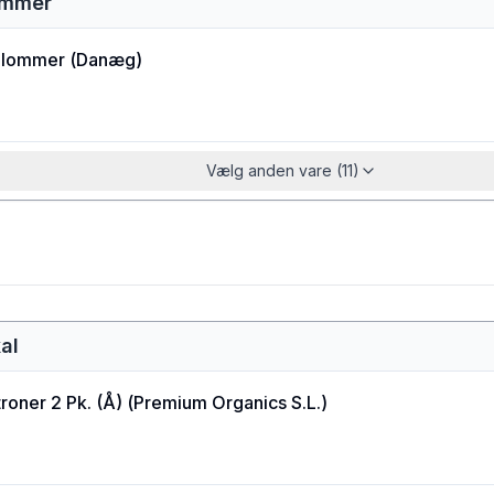
ommer
lommer
(
Danæg
)
Vælg anden vare (11)
al
roner 2 Pk. (Å)
(
Premium Organics S.L.
)