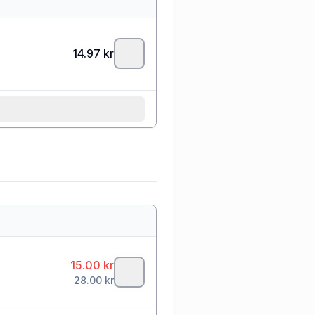
14.97
kr
15.00
kr
28.00
kr