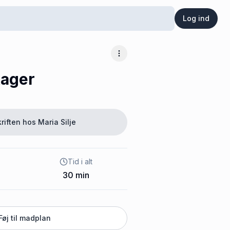
Log ind
Flere muligheder
kager
riften hos
Maria Silje
Tid i alt
30
min
Føj til madplan