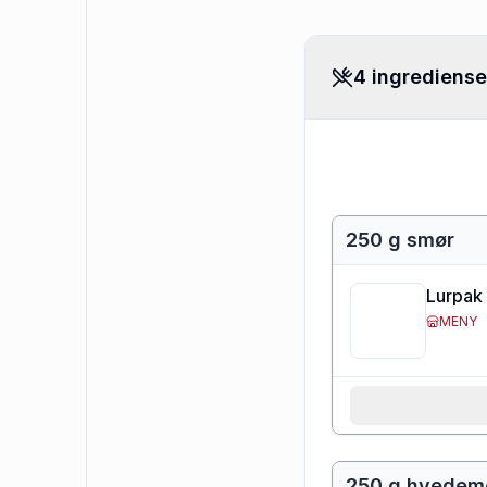
4 ingrediense
250 g smør
Lurpak 
MENY
250 g hvedem