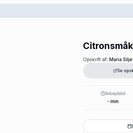
Citronsmå
Opskrift af:
Maria Silje
Se opsk
Arbejdstid
-
min