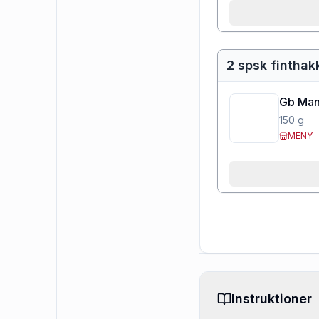
2 spsk fintha
Gb Man
150
g
MENY
Instruktioner