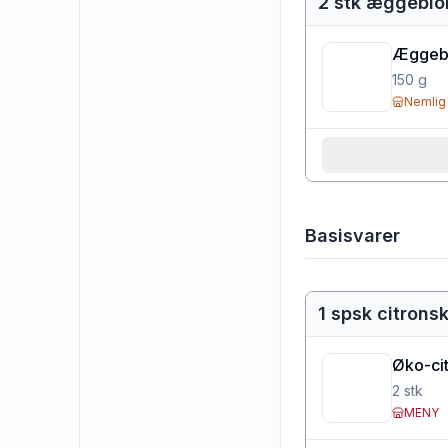
2 stk æggebl
Æggeb
150
g
Nemlig
Basisvarer
1 spsk citronsk
Øko-cit
2
stk
MENY