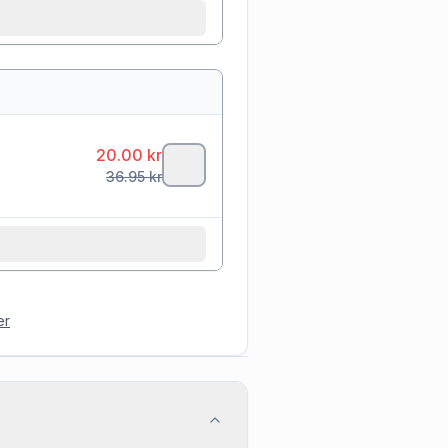
20.00
kr
36.95
kr
er