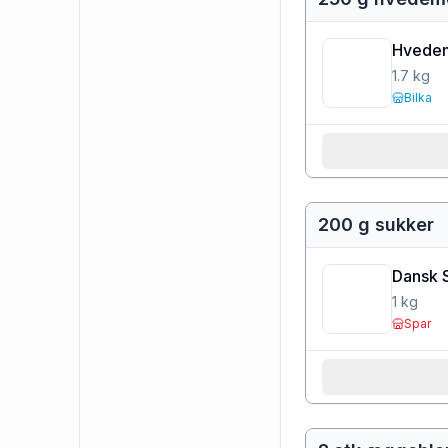
Hvedem
1.7
kg
Bilka
200 g sukker
Dansk 
1
kg
Spar