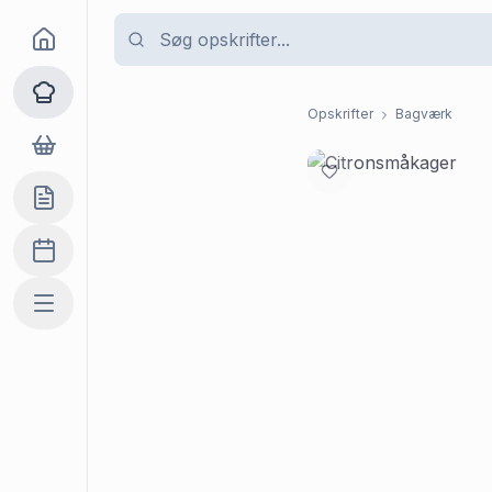
Goma
Opskrifter
Opskrifter
Bagværk
Dagligvarer
Indkøbslisten
Madplan
Mere