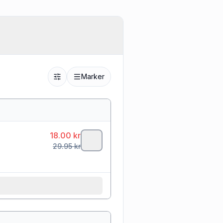
Marker
18.00
kr
29.95
kr