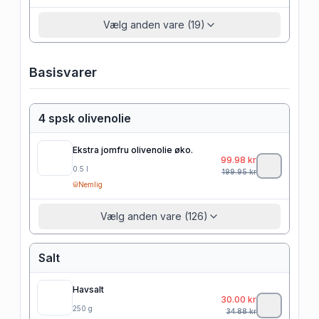
Vælg anden vare (19)
Basisvarer
4 spsk olivenolie
Ekstra jomfru olivenolie øko.
99.98
kr
0.5
l
199.95
kr
Nemlig
Vælg anden vare (126)
Salt
Havsalt
30.00
kr
250
g
34.88
kr