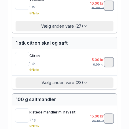
10.00
kr
1
stk
15.00
kr
Netto
Vælg anden vare (27)
1 stk citron skal og saft
Citron
5.00
kr
1
stk
6.00
kr
Netto
Vælg anden vare (23)
100 g saltmandler
Ristede mandler m. havsalt
15.00
kr
97
g
26.10
kr
Netto