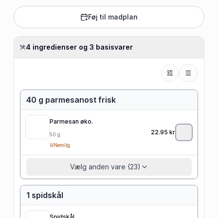
Føj til madplan
4 ingredienser og 3 basisvarer
40 g parmesanost frisk
Parmesan øko.
22.95
kr
50
g
Nemlig
Vælg anden vare (23)
1 spidskål
Spidskål