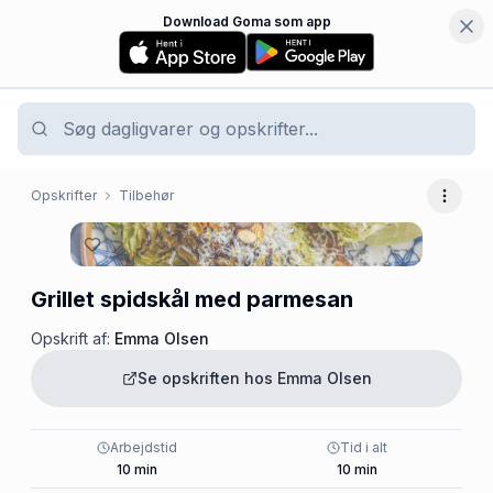
Download Goma som app
Opskrifter
Tilbehør
Flere 
Grillet spidskål med parmesan
Opskrift af:
Emma Olsen
Se opskriften hos
Emma Olsen
Arbejdstid
Tid i alt
10
min
10
min