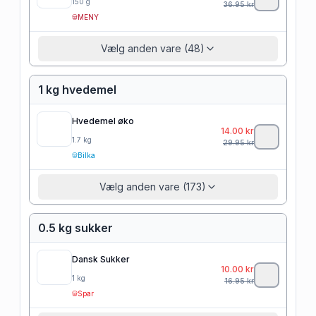
150
g
36.95
kr
MENY
Vælg anden vare (48)
1 kg hvedemel
Hvedemel øko
14.00
kr
1.7
kg
29.95
kr
Bilka
Vælg anden vare (173)
0.5 kg sukker
Dansk Sukker
10.00
kr
1
kg
16.95
kr
Spar