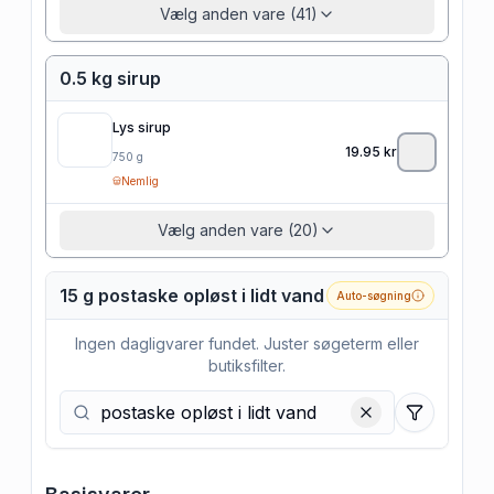
Vælg anden vare (41)
0.5 kg sirup
Lys sirup
19.95
kr
750
g
Nemlig
Vælg anden vare (20)
15 g postaske opløst i lidt vand
Auto-søgning
Ingen dagligvarer fundet. Juster søgeterm eller
butiksfilter.
Filtre