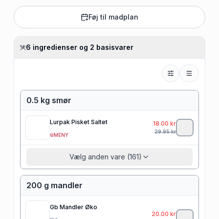
Føj til madplan
6 ingredienser og 2 basisvarer
0.5 kg smør
Lurpak Pisket Saltet
18.00
kr
29.95
kr
MENY
Vælg anden vare (161)
200 g mandler
Gb Mandler Øko
20.00
kr