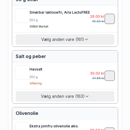
Smørbar laktosefri, Arla LactoFREE
26.00
kr
250
g
40.50
kr
Wolt Market
Vælg anden vare (161)
Salt og peber
Havsalt
30.00
kr
250
g
34.88
kr
Nemlig
Vælg anden vare (163)
Olivenolie
Ekstra jomfru olivenolie øko.