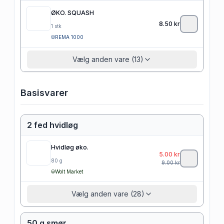
ØKO. SQUASH
8.50
kr
1
stk
REMA 1000
Vælg anden vare (13)
Basisvarer
2 fed hvidløg
Hvidløg øko.
5.00
kr
80
g
9.00
kr
Wolt Market
Vælg anden vare (28)
50 g smør