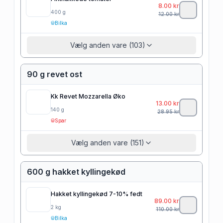
8.00
kr
400
g
12.00
kr
Bilka
Vælg anden vare (103)
90 g revet ost
Kk Revet Mozzarella Øko
13.00
kr
140
g
28.95
kr
Spar
Vælg anden vare (151)
600 g hakket kyllingekød
Hakket kyllingekød 7-10% fedt
89.00
kr
2
kg
110.00
kr
Bilka