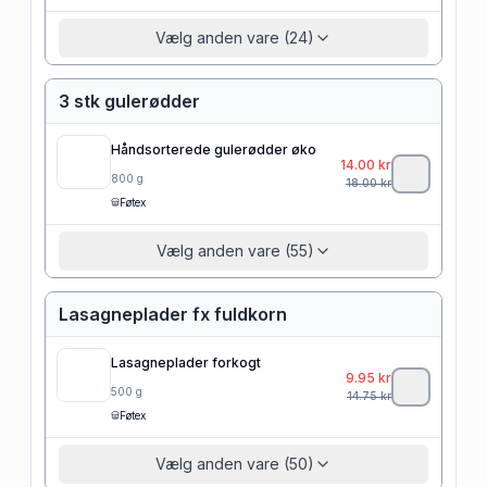
Vælg anden vare (24)
3 stk gulerødder
Håndsorterede gulerødder øko
14.00
kr
800
g
18.00
kr
Føtex
Vælg anden vare (55)
Lasagneplader fx fuldkorn
Lasagneplader forkogt
9.95
kr
500
g
14.75
kr
Føtex
Vælg anden vare (50)