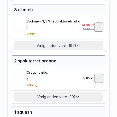
8 dl mælk
Sødmælk 3,5% fedt laktosefri øko
14.00
kr
1
l
19.95
kr
Netto
Vælg anden vare (197)
2 spsk tørret organo
Oregano øko.
5.95
kr
3
g
Nemlig
Vælg anden vare (39)
1 squash