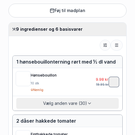
Føj til madplan
9 ingredienser og 6 basisvarer
1 hønsebouillonterning rørt med ½ dl vand
Hønsebouillon
9.98
kr
10
stk
19.95
kr
Nemlig
Vælg anden vare (30)
2 dåser hakkede tomater
Finthakkede tomater