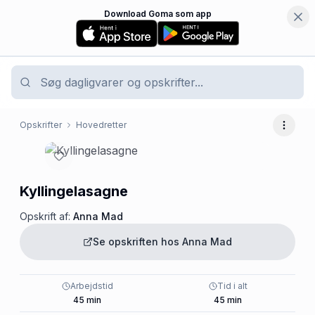
Download Goma som app
Opskrifter
Hovedretter
Flere 
Kyllingelasagne
Opskrift af:
Anna Mad
Se opskriften hos
Anna Mad
Arbejdstid
Tid i alt
45
min
45
min