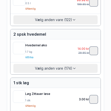
99.98
kr
0.5
l
199.95
kr
Nemlig
Vælg anden vare (122)
2 spsk hvedemel
Hvedemel øko
14.00
kr
1.7
kg
29.95
kr
Bilka
Vælg anden vare (174)
1 stk løg
Løg Zittauer løse
3.00
kr
1
stk
Nemlig