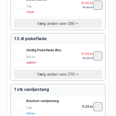
10.00
kr
1
kg
16.95
kr
Spar
Vælg anden vare (39)
1.5 dl piskefløde
Gb/Øg Piskefløde Øko
12.95
kr
250
ml
16.06
kr
MENY
Vælg anden vare (70)
1 stk vaniljestang
Bourbon vaniljestang
11.25
kr
1
stk
Bilka