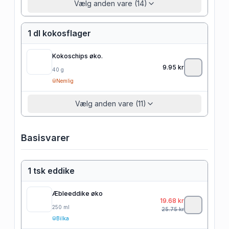
Vælg anden vare (14)
1 dl kokosflager
Kokoschips øko.
9.95
kr
40
g
Nemlig
Vælg anden vare (11)
Basisvarer
1 tsk eddike
Æbleeddike øko
19.68
kr
250
ml
25.75
kr
Bilka