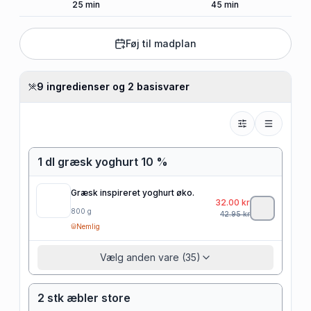
25
min
45
min
Føj til madplan
9 ingredienser og 2 basisvarer
1 dl græsk yoghurt 10 %
Græsk inspireret yoghurt øko.
32.00
kr
800
g
42.95
kr
Nemlig
Vælg anden vare (35)
2 stk æbler store