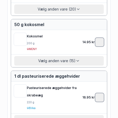
Vælg anden vare (20)
50 g kokosmel
Kokosmel
14.95
kr
200
g
MENY
Vælg anden vare (15)
1 dl pasteuriserede æggehvider
Pasteuriserede æggehvider fra
skrabeæg
16.95
kr
220
g
Bilka