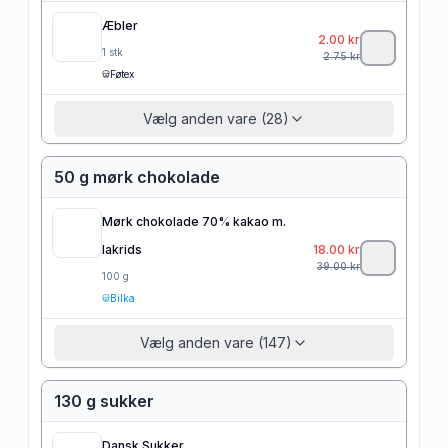
Æbler
2.00
kr
1
stk
2.75
kr
Føtex
Vælg anden vare (28)
50 g mørk chokolade
Mørk chokolade 70% kakao m.
lakrids
18.00
kr
39.00
kr
100
g
Bilka
Vælg anden vare (147)
130 g sukker
Dansk Sukker