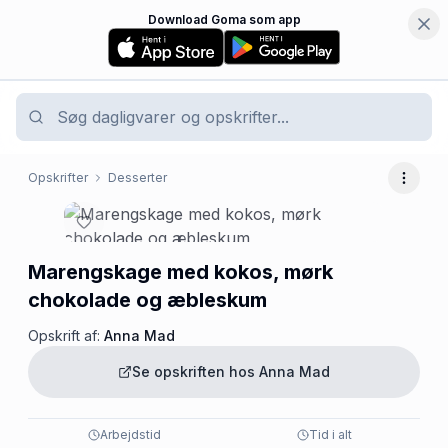
Download Goma som app
Opskrifter
Desserter
Flere 
Marengskage med kokos, mørk
chokolade og æbleskum
Opskrift af:
Anna Mad
Se opskriften hos
Anna Mad
Arbejdstid
Tid i alt