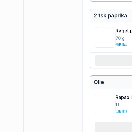
2 tsk paprika
Røget 
70
g
Bilka
Olie
Rapsol
1
l
Bilka