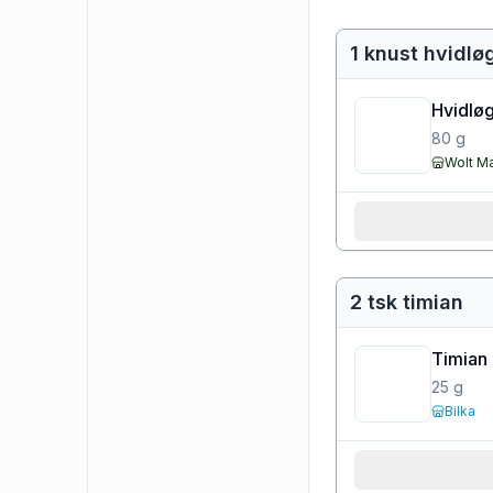
1 knust hvidlø
Hvidløg
80
g
Wolt M
2 tsk timian
Timian
25
g
Bilka