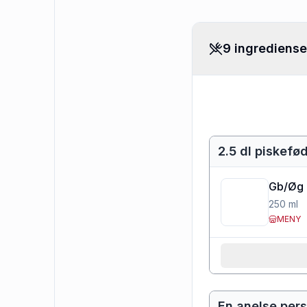
9 ingrediense
2.5 dl piskefø
Gb/Øg 
250
ml
MENY
En anelse persi