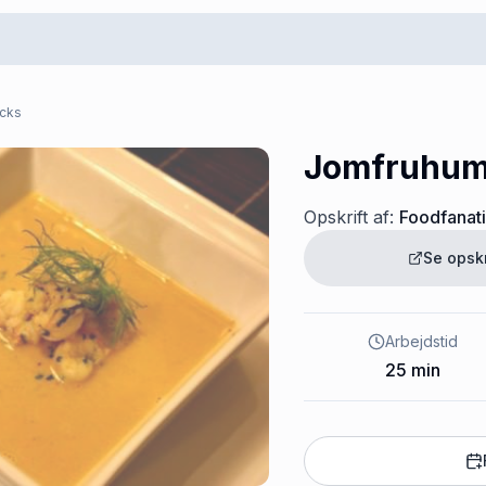
acks
Jomfruhu
Opskrift af:
Foodfanat
Se opsk
Arbejdstid
25
min