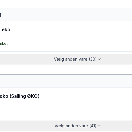
g
 øko.
arket
Vælg anden vare (30)
 øko
(
Salling ØKO
)
Vælg anden vare (41)