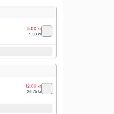
5.00
kr
9.00
kr
12.00
kr
26.75
kr