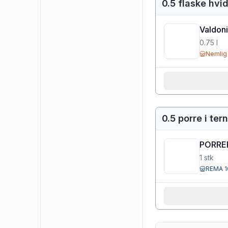
0.5 flaske hvi
Valdon
0.75
l
Nemlig
0.5 porre i tern
PORRE
1
stk
REMA 1