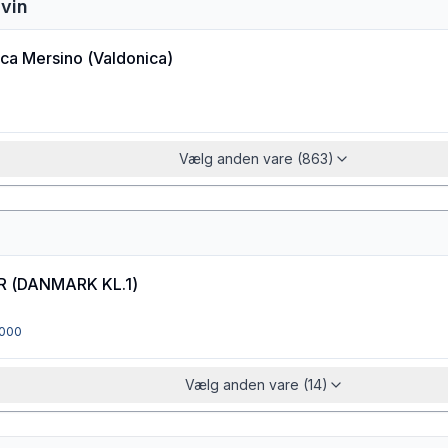
dvin
ica Mersino
(
Valdonica
)
Vælg anden vare (863)
R
(
DANMARK KL.1
)
000
Vælg anden vare (14)