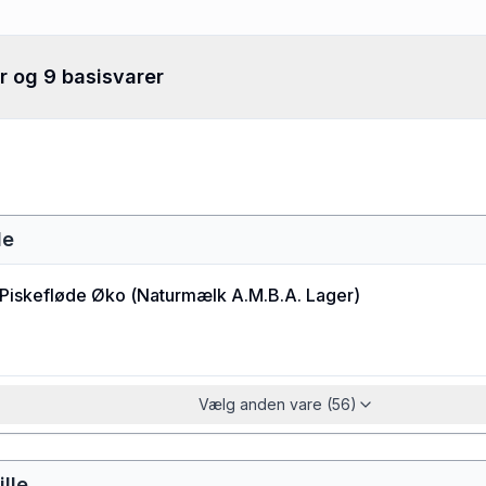
r og 9 basisvarer
de
Piskefløde Øko
(
Naturmælk A.M.B.A. Lager
)
Vælg anden vare (56)
lle