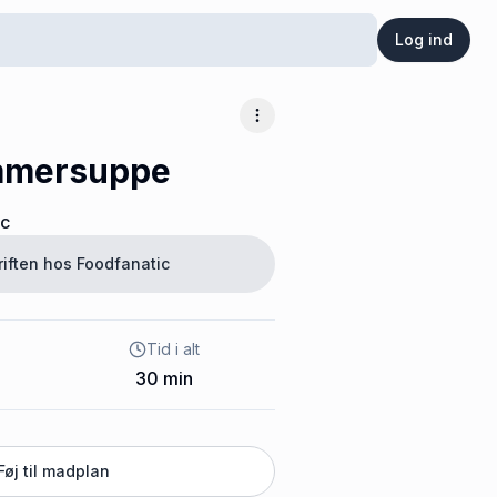
Log ind
Flere muligheder
mmersuppe
ic
riften hos
Foodfanatic
Tid i alt
30
min
Føj til madplan