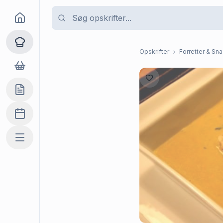
Goma
Opskrifter
Opskrifter
Forretter & Sn
Dagligvarer
Indkøbslisten
Madplan
Mere