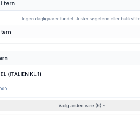
i tern
Ingen dagligvarer fundet. Juster søgeterm eller butiksfilte
tern
KEL
(
ITALIEN KL.1
)
000
Vælg anden vare (6)