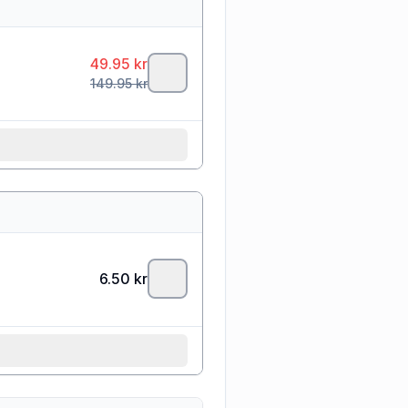
49.95
kr
149.95
kr
6.50
kr