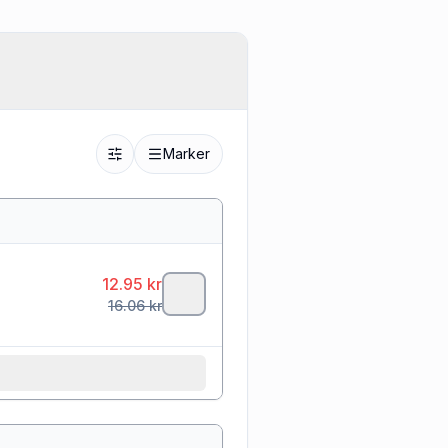
Marker
12.95
kr
16.06
kr