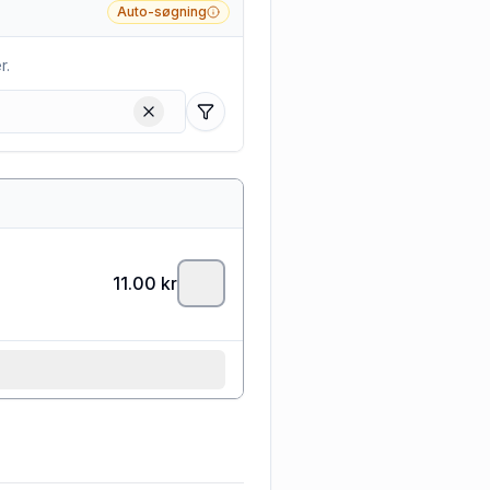
Auto-søgning
r.
Filtre
11.00
kr