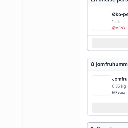
Øko-per
1
stk
MENY
8 jomfruhumm
Jomfr
0.35
kg
Føtex