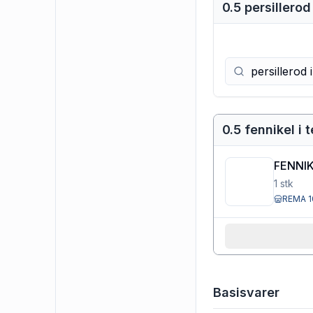
0.5 persillerod 
0.5 fennikel i 
FENNI
1
stk
REMA 1
Basisvarer