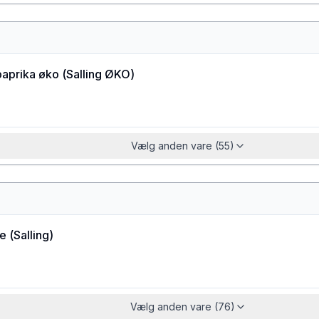
paprika øko
(
Salling ØKO
)
Vælg anden vare (55)
ie
(
Salling
)
Vælg anden vare (76)