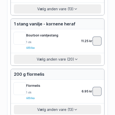
Vælg anden vare (13)
1 stang vanilje - kornene heraf
Bourbon vaniljestang
11.25
kr
1
stk
Bilka
Vælg anden vare (20)
200 g flormelis
Flormelis
6.95
kr
1
stk
Bilka
Vælg anden vare (13)