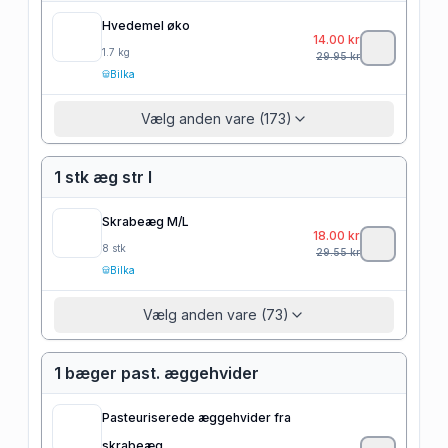
Hvedemel øko
14.00
kr
1.7
kg
29.95
kr
Bilka
Vælg anden vare (173)
1 stk æg str l
Skrabeæg M/L
18.00
kr
8
stk
29.55
kr
Bilka
Vælg anden vare (73)
1 bæger past. æggehvider
Pasteuriserede æggehvider fra
skrabeæg