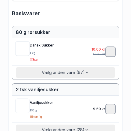
Basisvarer
80 g rørsukker
Dansk Sukker
10.00
kr
1
kg
16.95
kr
Spar
Vælg anden vare (67)
2 tsk vaniljesukker
Vaniljesukker
9.59
kr
110
g
Nemlig
Vælg anden vare (28)