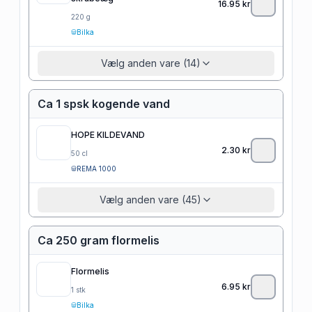
16.95
kr
220
g
Bilka
Vælg anden vare (14)
Ca 1 spsk kogende vand
HOPE KILDEVAND
2.30
kr
50
cl
REMA 1000
Vælg anden vare (45)
Ca 250 gram flormelis
Flormelis
6.95
kr
1
stk
Bilka