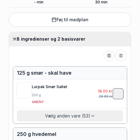
-
min
30
min
Føj til madplan
8 ingredienser og 2 basisvarer
125 g smør - skal have
Lurpak Smør Saltet
18.00
kr
200
g
29.95
kr
MENY
Vælg anden vare (53)
250 g hvedemel