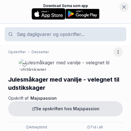
Download Goma som app
Opskrifter
Desserter
Flere 
Julesmåkager med vanilje - velegnet til
udstikskager
Opskrift af:
Majspassion
Se opskriften hos
Majspassion
Arbejdstid
Tid i alt