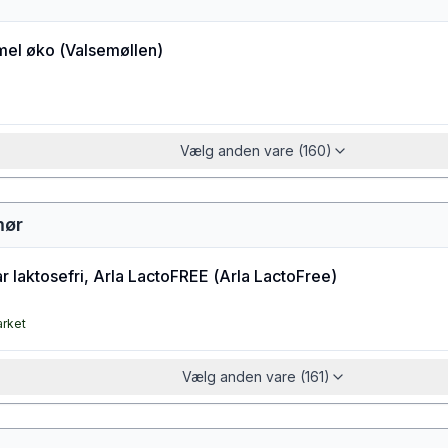
el øko
(
Valsemøllen
)
Vælg anden vare (160)
mør
 laktosefri, Arla LactoFREE
(
Arla LactoFree
)
arket
Vælg anden vare (161)