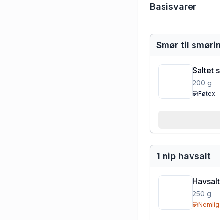
Basisvarer
Smør til smøri
Saltet 
200
g
Føtex
1 nip havsalt
Havsalt
250
g
Nemlig