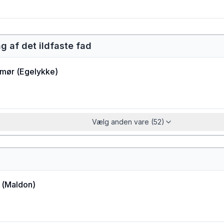
ng af det ildfaste fad
smør
(
Egelykke
)
Vælg anden vare (52)
(
Maldon
)