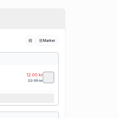
Marker
12.00
kr
22.95
kr