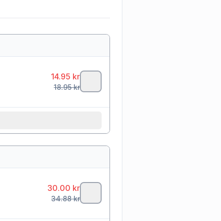
14.95
kr
18.95
kr
30.00
kr
34.88
kr