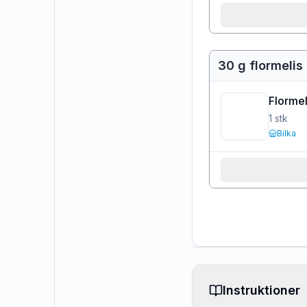
30 g flormelis
Flormel
1
stk
Bilka
Instruktioner