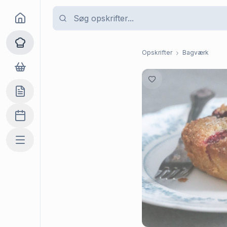
Goma
Opskrifter
Opskrifter
Bagværk
Dagligvarer
Indkøbslisten
Madplan
Mere