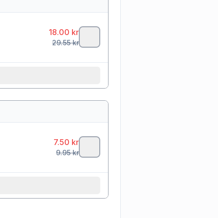
18.00
kr
29.55
kr
7.50
kr
9.95
kr