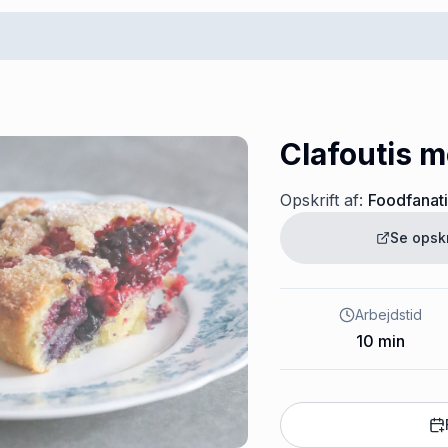
Clafoutis 
Opskrift af:
Foodfanat
Se opsk
Arbejdstid
10
min