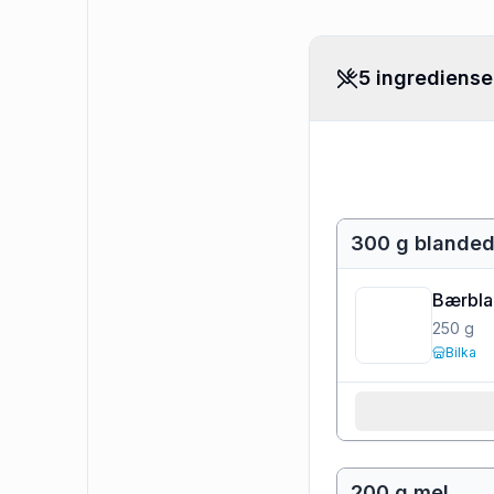
5 ingrediense
300 g blande
Bærbla
250
g
Bilka
200 g mel