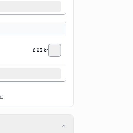
6.95
kr
er