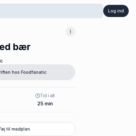
Log ind
Flere muligheder
med bær
ic
riften hos
Foodfanatic
Tid i alt
25
min
Føj til madplan