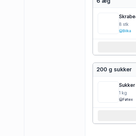
6 æg
Skrabe
8
stk
Bilka
200 g sukker
Sukker
1
kg
Føtex