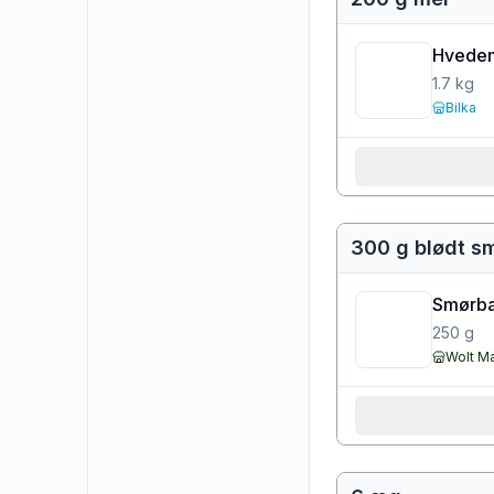
Hvedem
1.7
kg
Bilka
300 g blødt s
Smørbar
250
g
Wolt M