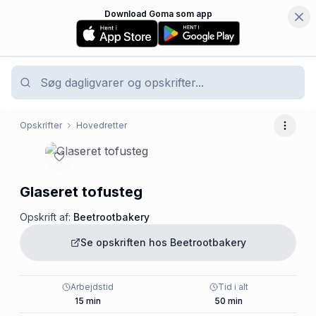
Download Goma som app
Opskrifter
Hovedretter
Flere 
Glaseret tofusteg
Opskrift af:
Beetrootbakery
Se opskriften hos
Beetrootbakery
Arbejdstid
Tid i alt
15
min
50
min