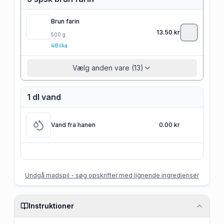
Brun farin
13.50
kr
500
g
Bilka
Vælg anden vare (13)
1 dl vand
Vand fra hanen
0.00 kr
Undgå madspil - søg opskrifter med lignende ingredienser
Instruktioner