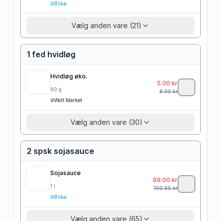
Bilka
Vælg anden vare (21)
1 fed hvidløg
Hvidløg øko.
5.00
kr
80
g
9.00
kr
Wolt Market
Vælg anden vare (30)
2 spsk sojasauce
Sojasauce
69.00
kr
1
l
100.95
kr
Bilka
Vælg anden vare (65)