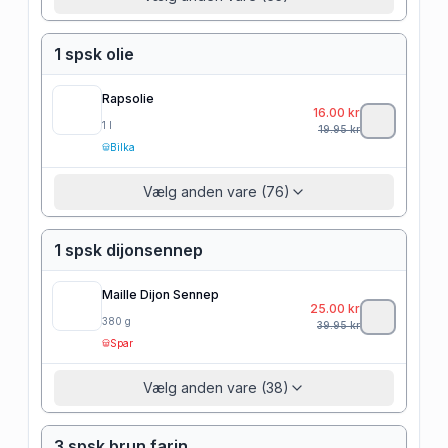
1 spsk olie
Rapsolie
16.00
kr
1
l
19.95
kr
Bilka
Vælg anden vare (76)
1 spsk dijonsennep
Maille Dijon Sennep
25.00
kr
380
g
39.95
kr
Spar
Vælg anden vare (38)
3 spsk brun farin