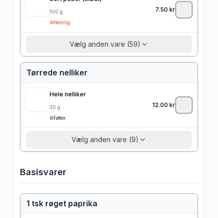
7.50
kr
100
g
Nemlig
Vælg anden vare (59)
Tørrede nelliker
Hele nelliker
12.00
kr
30
g
Føtex
Vælg anden vare (9)
Basisvarer
1 tsk røget paprika