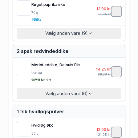
Røget paprika øko
12.00
kr
70
g
19.95
kr
Bilka
Vælg anden vare (9)
2 spsk rødvindeddike
Merlot eddike, Delouis Fils
44.25
kr
250
ml
66.38
kr
Wolt Market
Vælg anden vare (6)
1 tsk hvidløgspulver
Hvidløg øko
12.00
kr
80
g
21.05
kr