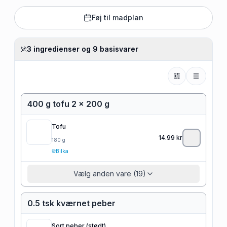
Føj til madplan
3 ingredienser og 9 basisvarer
400 g tofu 2 x 200 g
Tofu
14.99
kr
180
g
Bilka
Vælg anden vare (19)
0.5 tsk kværnet peber
Sort peber (stødt)