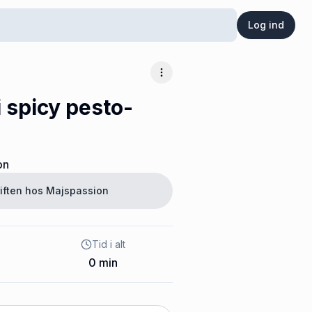
Log ind
Flere muligheder
i spicy pesto-
on
iften hos
Majspassion
Tid i alt
0
min