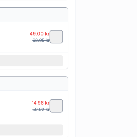
49.00
kr
62.95
kr
14.98
kr
59.92
kr