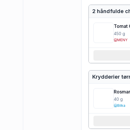
2 håndfulde ch
Tomat 
450
g
MENY
Krydderier tør
Rosmar
40
g
Bilka