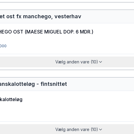
vet ost fx manchego, vesterhav
EGO OST
(
MAESE MIGUEL DOP. 6 MDR.
)
000
Vælg anden vare (10)
anskalotteløg - fintsnittet
kalotteløg
Vælg anden vare (10)