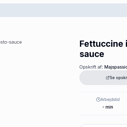
Fettuccine 
sauce
Opskrift af:
Majspassi
Se opskr
Arbejdstid
-
min