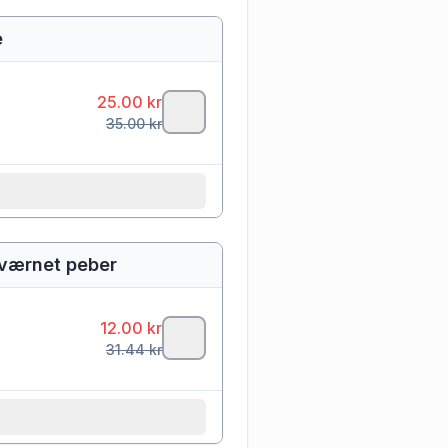
e
25.00
kr
35.00
kr
kkværnet peber
12.00
kr
31.44
kr