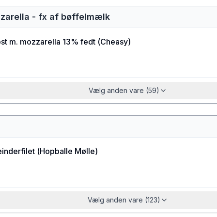
zarella - fx af bøffelmælk
st m. mozzarella 13% fedt
(
Cheasy
)
Vælg anden vare (59)
einderfilet
(
Hopballe Mølle
)
Vælg anden vare (123)