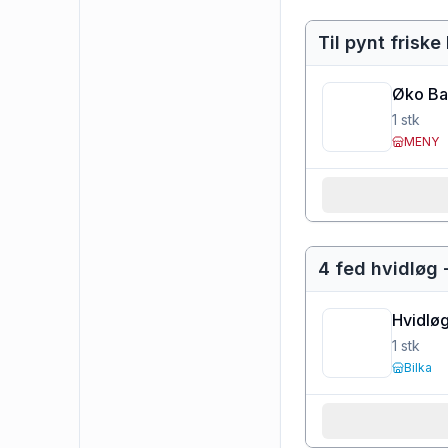
Til pynt frisk
Øko Bas
1
stk
MENY
4 fed hvidløg 
Hvidlø
1
stk
Bilka