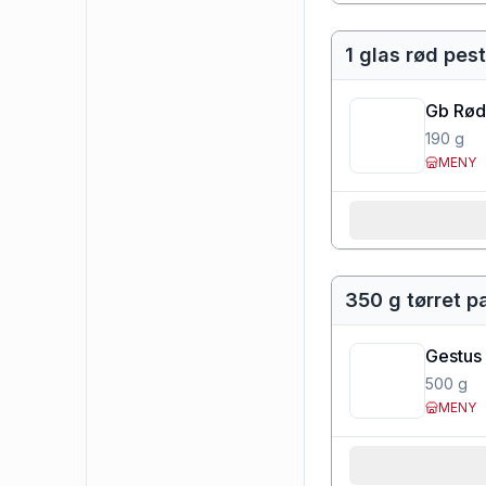
1 glas rød pest
Gb Rød
190
g
MENY
350 g tørret p
Gestus 
500
g
MENY