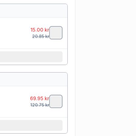
15.00
kr
20.85
kr
69.95
kr
120.75
kr