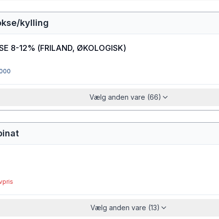
kse/kylling
SE 8-12%
(
FRILAND, ØKOLOGISK
)
000
Vælg anden vare (66)
pinat
vpris
Vælg anden vare (13)