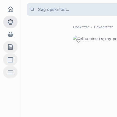
Goma
Opskrifter
Opskrifter
Hovedretter
Dagligvarer
Indkøbslisten
Madplan
Mere