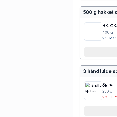
500 g hakket o
HK. OK
400
g
REMA 1
3 håndfulde s
Spinat
250
g
ABC La