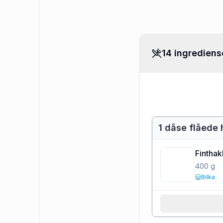
14 ingrediens
1 dåse flåede
Fintha
400
g
Bilka