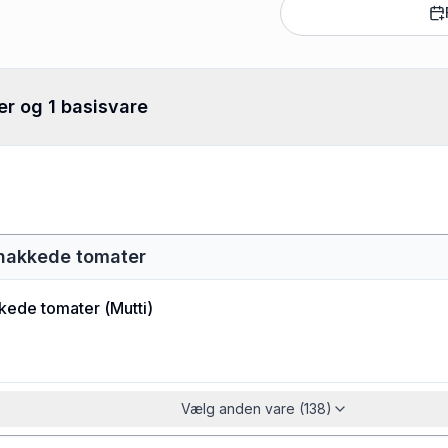
er og 1 basisvare
 hakkede tomater
kkede tomater
(
Mutti
)
Vælg anden vare (138)