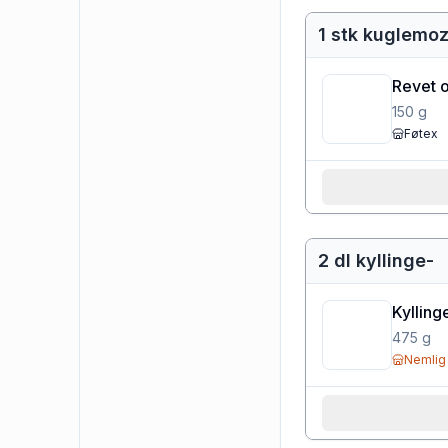
1 stk kuglemoz
Revet o
150
g
Føtex
2 dl kyllinge-
Kylling
475
g
Nemlig