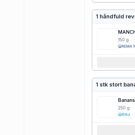
1 håndfuld re
MANCH
150
g
REMA 1
1 stk stort ban
Banans
250
g
Bilka