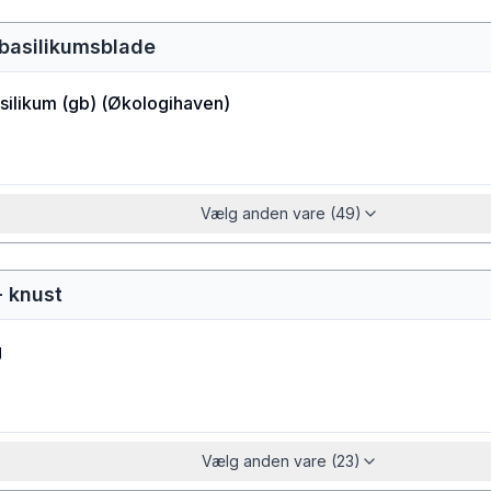
e basilikumsblade
ilikum (gb)
(
Økologihaven
)
Vælg anden vare (49)
- knust
g
Vælg anden vare (23)