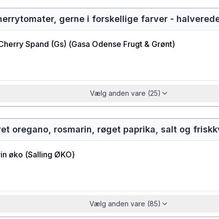
errytomater, gerne i forskellige farver - halvered
Cherry Spand (Gs)
(
Gasa Odense Frugt & Grønt
)
Vælg anden vare (25)
ret oregano, rosmarin, røget paprika, salt og fris
in øko
(
Salling ØKO
)
Vælg anden vare (85)