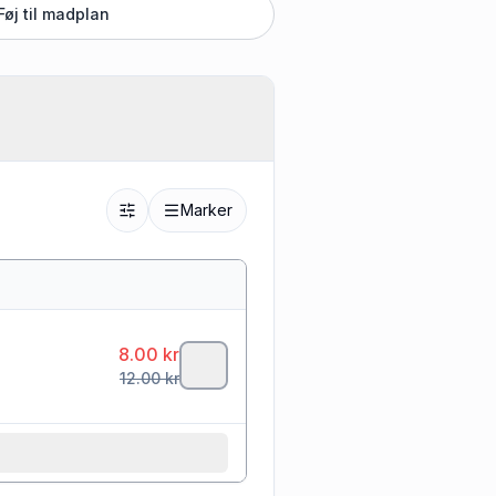
Føj til madplan
Marker
8.00
kr
12.00
kr