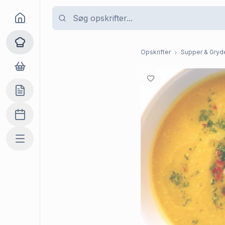
Goma
Opskrifter
Opskrifter
Supper & Gryde
Dagligvarer
Indkøbslisten
Madplan
Mere