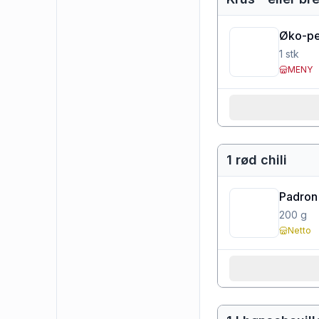
Øko-per
1
stk
MENY
1 rød chili
Padron
200
g
Netto