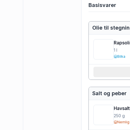
Basisvarer
Olie til stegni
Rapsol
1
l
Bilka
Salt og peber
Havsalt
250
g
Nemlig