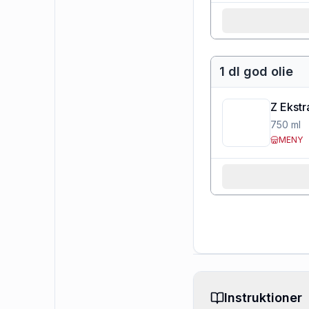
1 dl god olie
Z Ekstr
750
ml
MENY
Instruktioner