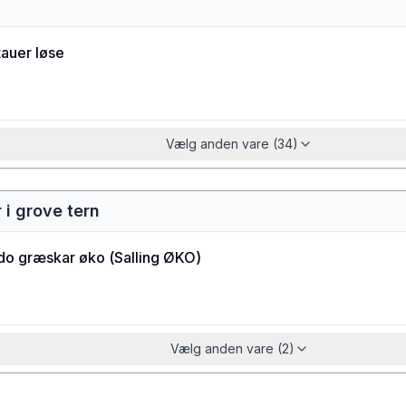
tauer løse
Vælg anden vare (34)
i grove tern
do græskar øko
(
Salling ØKO
)
Vælg anden vare (2)