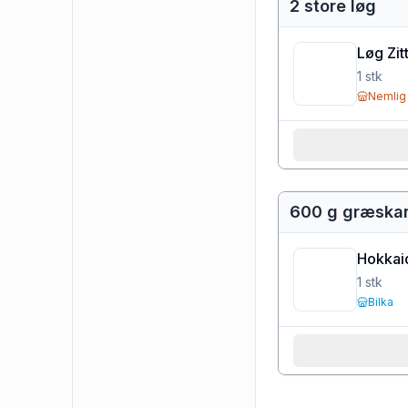
2 store løg
Løg Zit
1
stk
Nemlig
600 g græskar 
Hokkai
1
stk
Bilka