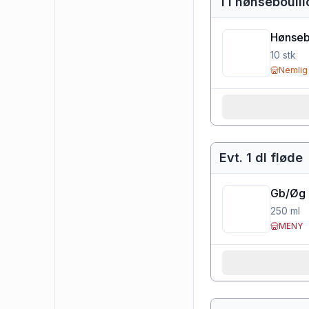
1 l hønsebouil
Hønseb
10
stk
Nemlig
Evt. 1 dl fløde
Gb/Øg 
250
ml
MENY