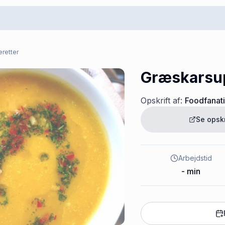
retter
Græskarsu
Opskrift af:
Foodfanat
Se opsk
Arbejdstid
-
min