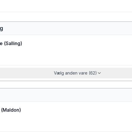
ng
ie
(
Salling
)
Vælg anden vare (62)
(
Maldon
)