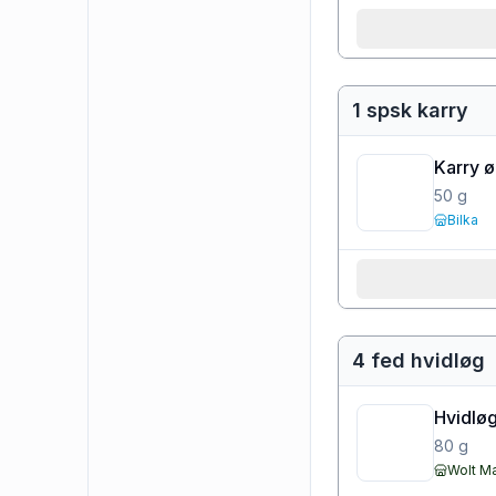
1 spsk karry
Karry 
50
g
Bilka
4 fed hvidløg
Hvidløg
80
g
Wolt M