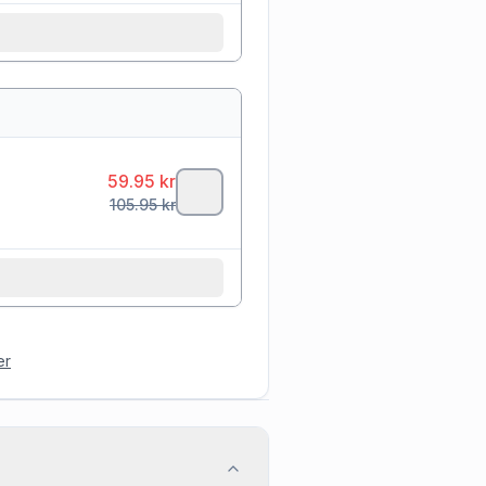
59.95
kr
105.95
kr
er