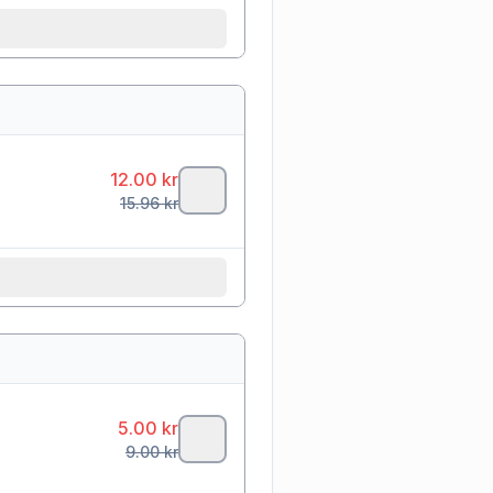
12.00
kr
15.96
kr
5.00
kr
9.00
kr