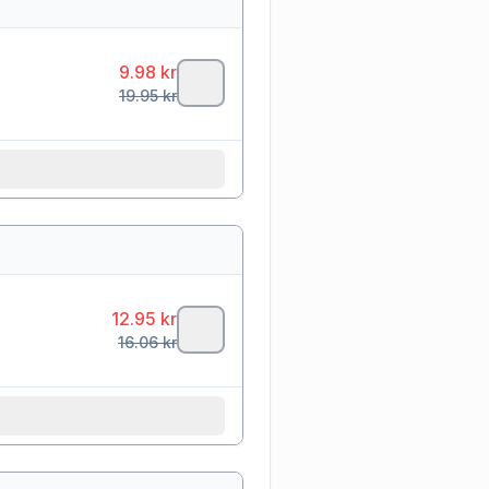
9.98
kr
19.95
kr
12.95
kr
16.06
kr