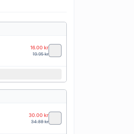
16.00
kr
19.95
kr
30.00
kr
34.88
kr