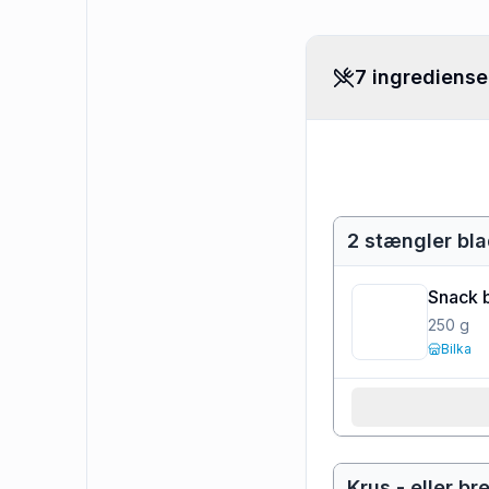
7 ingrediense
2 stængler bla
Snack b
250
g
Bilka
Krus - eller br