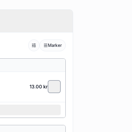
Marker
13.00
kr