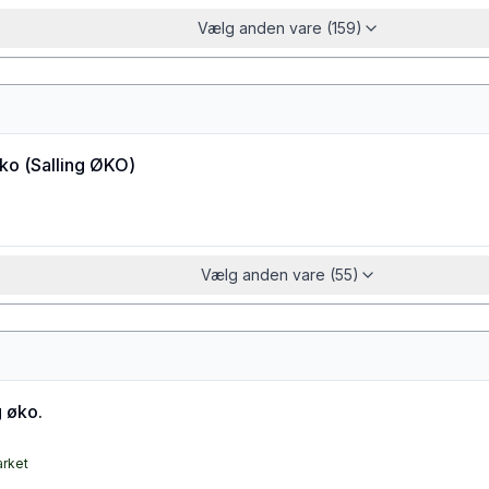
Vælg anden vare (159)
øko
(
Salling ØKO
)
Vælg anden vare (55)
 øko.
arket