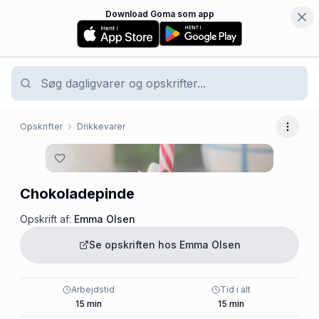
Download Goma som app
Opskrifter
Drikkevarer
Flere 
Chokoladepinde
Opskrift af:
Emma Olsen
Se opskriften hos
Emma Olsen
Arbejdstid
Tid i alt
15
min
15
min