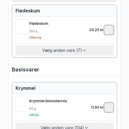
Flødeskum
Flødeskum
24.25
kr
250
g
Nemlig
Vælg anden vare (7)
Basisvarer
Krymmel
Krymmel blomstermix
11.95
kr
40
g
Bilka
Vælg anden vare (134)