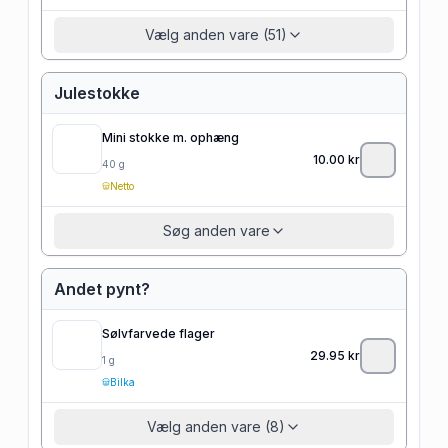
Vælg anden vare (51)
Julestokke
Mini stokke m. ophæng
10.00
kr
40
g
Netto
Søg anden vare
Andet pynt?
Sølvfarvede flager
29.95
kr
1
g
Bilka
Vælg anden vare (8)