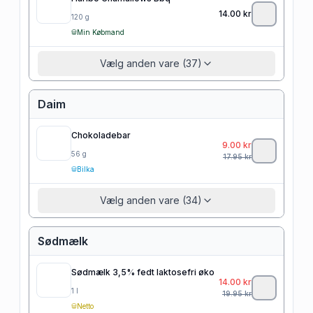
14.00
kr
120
g
Min Købmand
Vælg anden vare (37)
Daim
Chokoladebar
9.00
kr
56
g
17.95
kr
Bilka
Vælg anden vare (34)
Sødmælk
Sødmælk 3,5% fedt laktosefri øko
14.00
kr
1
l
19.95
kr
Netto