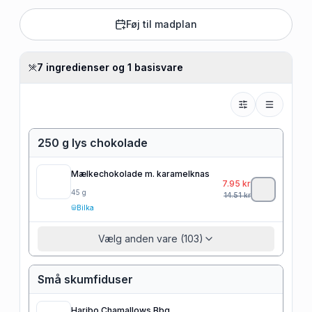
Føj til madplan
7 ingredienser og 1 basisvare
250 g lys chokolade
Mælkechokolade m. karamelknas
7.95
kr
45
g
14.51
kr
Bilka
Vælg anden vare (103)
Små skumfiduser
Haribo Chamallows Bbq