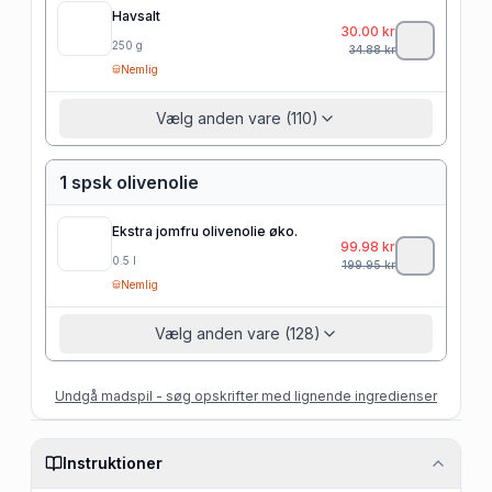
Havsalt
30.00
kr
250
g
34.88
kr
Nemlig
Vælg anden vare (110)
1 spsk olivenolie
Ekstra jomfru olivenolie øko.
99.98
kr
0.5
l
199.95
kr
Nemlig
Vælg anden vare (128)
Undgå madspil - søg opskrifter med lignende ingredienser
Instruktioner