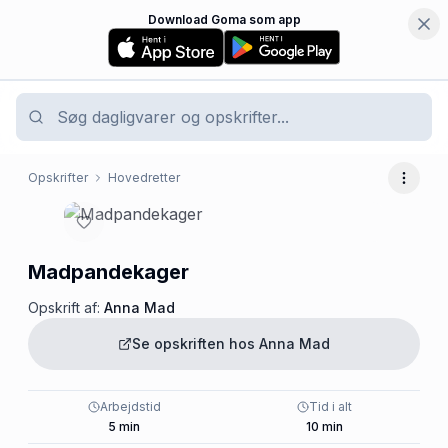
Download Goma som app
Opskrifter
Hovedretter
Flere 
Madpandekager
Opskrift af:
Anna Mad
Se opskriften hos
Anna Mad
Arbejdstid
Tid i alt
5
min
10
min