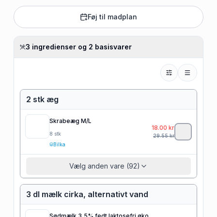
Føj til madplan
3 ingredienser og 2 basisvarer
2 stk æg
Skrabeæg M/L
18.00
kr
8
stk
29.55
kr
Bilka
Vælg anden vare (92)
3 dl mælk cirka, alternativt vand
Sødmælk 3,5% fedt laktosefri øko