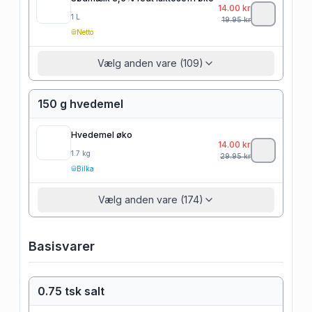
14.00
kr
1
L
19.95
kr
Netto
Vælg anden vare (109)
150 g hvedemel
Hvedemel øko
14.00
kr
1.7
kg
29.95
kr
Bilka
Vælg anden vare (174)
Basisvarer
0.75 tsk salt