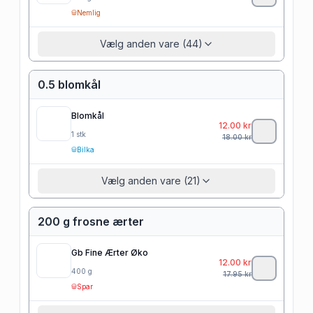
Nemlig
Vælg anden vare (44)
0.5 blomkål
Blomkål
12.00
kr
1
stk
18.00
kr
Bilka
Vælg anden vare (21)
200 g frosne ærter
Gb Fine Ærter Øko
12.00
kr
400
g
17.95
kr
Spar