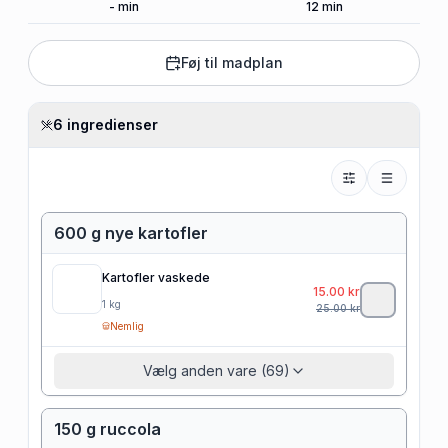
-
min
12
min
Føj til madplan
6 ingredienser
600 g nye kartofler
Kartofler vaskede
15.00
kr
1
kg
25.00
kr
Nemlig
Vælg anden vare (69)
150 g ruccola