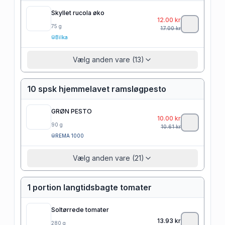
Skyllet rucola øko
12.00
kr
75
g
17.00
kr
Bilka
Vælg anden vare (13)
10 spsk hjemmelavet ramsløgpesto
GRØN PESTO
10.00
kr
90
g
10.61
kr
REMA 1000
Vælg anden vare (21)
1 portion langtidsbagte tomater
Soltørrede tomater
13.93
kr
280
g