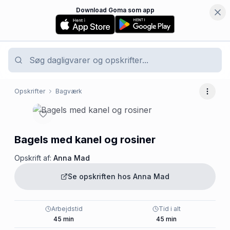
Download Goma som app
Opskrifter
Bagværk
Flere 
Bagels med kanel og rosiner
Opskrift af:
Anna Mad
Se opskriften hos
Anna Mad
Arbejdstid
Tid i alt
45
min
45
min