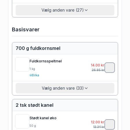
Vælg anden vare (27)
Basisvarer
700 g fuldkornsmel
Fuldkornsspeltmel
14.00
kr
1
kg
26.95
kr
Bilka
Vælg anden vare (33)
2 tsk stødt kanel
Stødt kanel øko
12.00
kr
50
g
13.34
kr