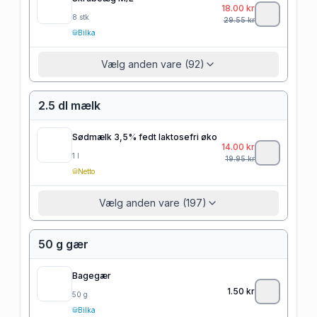
18.00
kr
8
stk
29.55
kr
Bilka
Vælg anden vare (92)
2.5 dl mælk
Sødmælk 3,5% fedt laktosefri øko
14.00
kr
1
l
19.95
kr
Netto
Vælg anden vare (197)
50 g gær
Bagegær
1.50
kr
50
g
Bilka