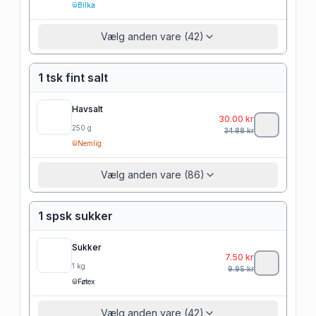
Bilka
Vælg anden vare (42)
1 tsk fint salt
Havsalt
30.00
kr
250
g
34.88
kr
Nemlig
Vælg anden vare (86)
1 spsk sukker
Sukker
7.50
kr
1
kg
9.95
kr
Føtex
Vælg anden vare (42)