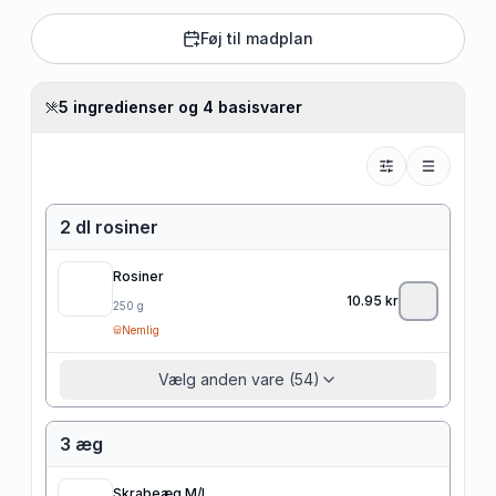
Føj til madplan
5 ingredienser og 4 basisvarer
2 dl rosiner
Rosiner
10.95
kr
250
g
Nemlig
Vælg anden vare (54)
3 æg
Skrabeæg M/L