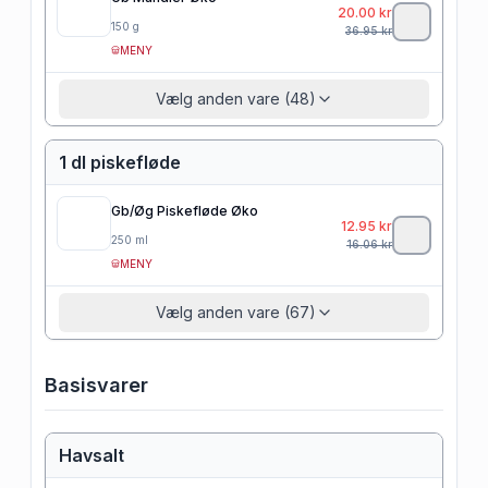
20.00
kr
150
g
36.95
kr
MENY
Vælg anden vare (48)
1 dl piskefløde
Gb/Øg Piskefløde Øko
12.95
kr
250
ml
16.06
kr
MENY
Vælg anden vare (67)
Basisvarer
Havsalt