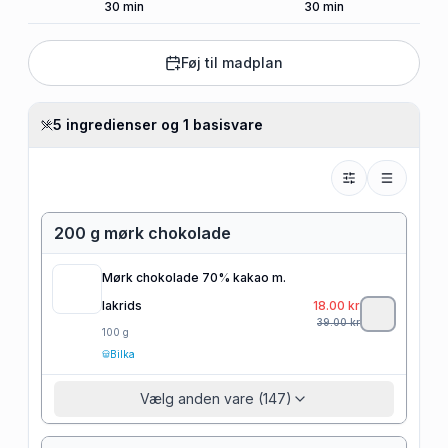
30
min
30
min
Føj til madplan
5 ingredienser og 1 basisvare
200 g mørk chokolade
Mørk chokolade 70% kakao m.
lakrids
18.00
kr
39.00
kr
100
g
Bilka
Vælg anden vare (147)