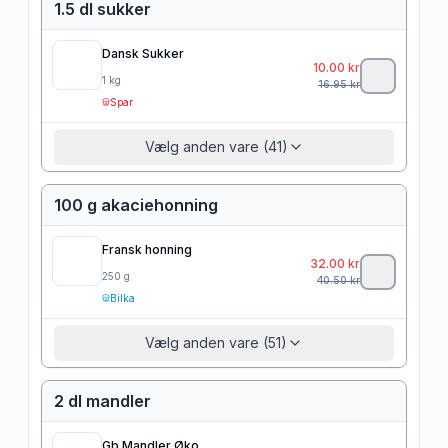
1.5 dl sukker
Dansk Sukker
10.00
kr
1
kg
16.95
kr
Spar
Vælg anden vare (41)
100 g akaciehonning
Fransk honning
32.00
kr
250
g
40.50
kr
Bilka
Vælg anden vare (51)
2 dl mandler
Gb Mandler Øko