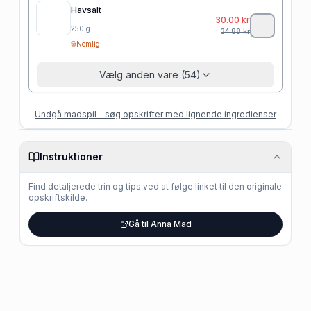
Havsalt
30.00
kr
250
g
34.88
kr
Nemlig
Vælg anden vare (54)
Undgå madspil - søg opskrifter med lignende ingredienser
Instruktioner
Find detaljerede trin og tips ved at følge linket til den originale
opskriftskilde.
Gå til Anna Mad