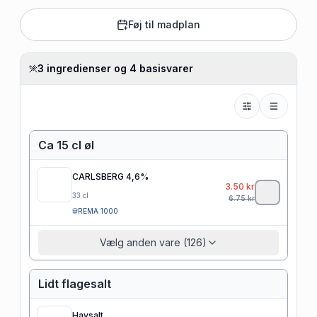
Føj til madplan
3 ingredienser og 4 basisvarer
Ca 15 cl øl
CARLSBERG 4,6%
3.50
kr
33
cl
6.75
kr
REMA 1000
Vælg anden vare (126)
Lidt flagesalt
Havsalt