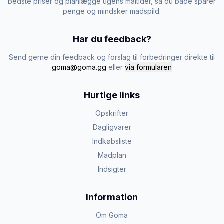
bedste priser og planlægge ugens måltider, så du både sparer
penge og mindsker madspild.
Har du feedback?
Send gerne din feedback og forslag til forbedringer direkte til
goma@goma.gg
eller
via formularen
Hurtige links
Opskrifter
Dagligvarer
Indkøbsliste
Madplan
Indsigter
Information
Om Goma