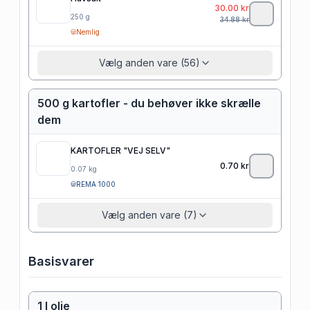
30.00
kr
250
g
34.88
kr
Nemlig
Vælg anden vare (56)
500 g kartofler - du behøver ikke skrælle
dem
KARTOFLER "VEJ SELV"
0.70
kr
0.07
kg
REMA 1000
Vælg anden vare (7)
Basisvarer
1 l olie