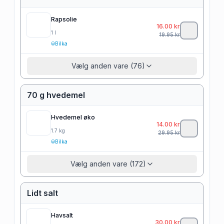
Rapsolie
16.00
kr
1
l
19.95
kr
Bilka
Vælg anden vare (76)
70 g hvedemel
Hvedemel øko
14.00
kr
1.7
kg
29.95
kr
Bilka
Vælg anden vare (172)
Lidt salt
Havsalt
30.00
kr