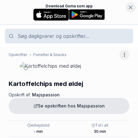
Download Goma som app
Opskrifter
Forretter & Snacks
Flere 
Kartoffelchips med øldej
Opskrift af:
Majspassion
Se opskriften hos
Majspassion
Arbejdstid
Tid i alt
-
min
30
min