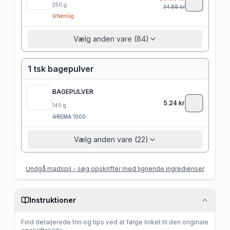
250
g
34.88
kr
Nemlig
Vælg anden vare (84)
1 tsk bagepulver
BAGEPULVER
5.24
kr
140
g
REMA 1000
Vælg anden vare (22)
Undgå madspil - søg opskrifter med lignende ingredienser
Instruktioner
Find detaljerede trin og tips ved at følge linket til den originale