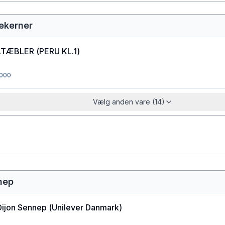
ekerner
ATÆBLER
(
PERU KL.1
)
000
Vælg anden vare (14)
nep
Dijon Sennep
(
Unilever Danmark
)