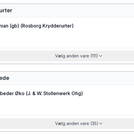
urter
ian (gb)
(
Rosborg Krydderurter
)
Vælg anden vare (111)
bede
beder Øko
(
J. & W. Stollenwerk Ohg
)
Vælg anden vare (35)