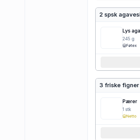
2 spsk agaves
Lys ag
245
g
Føtex
3 friske figner
Pærer
1
stk
Netto