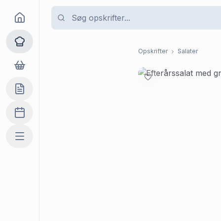
Goma
Opskrifter
Opskrifter
Salater
Dagligvarer
Indkøbslisten
Madplan
Mere