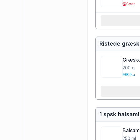
Spar
Ristede græsk
Græska
200
g
Bilka
1 spsk balsam
Balsam
250
ml