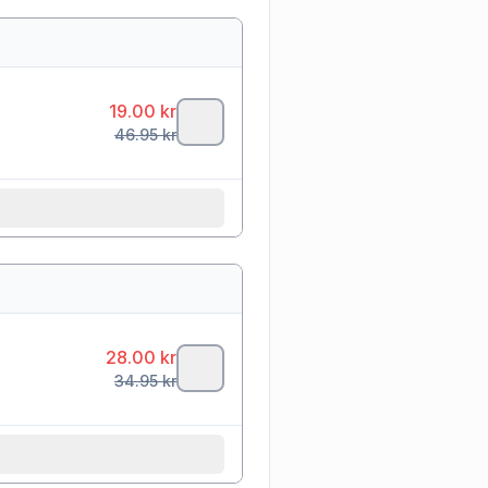
19.00
kr
46.95
kr
28.00
kr
34.95
kr