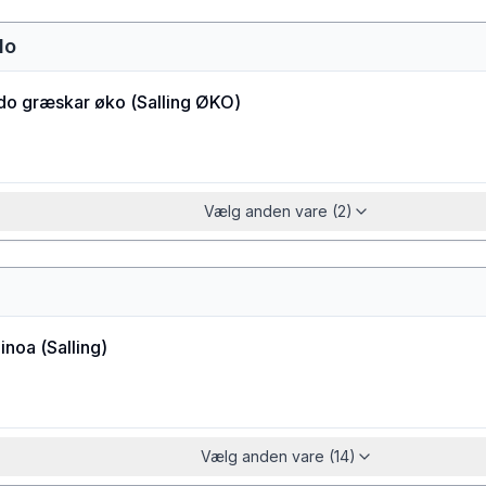
do
do græskar øko
(
Salling ØKO
)
Vælg anden vare (2)
uinoa
(
Salling
)
Vælg anden vare (14)