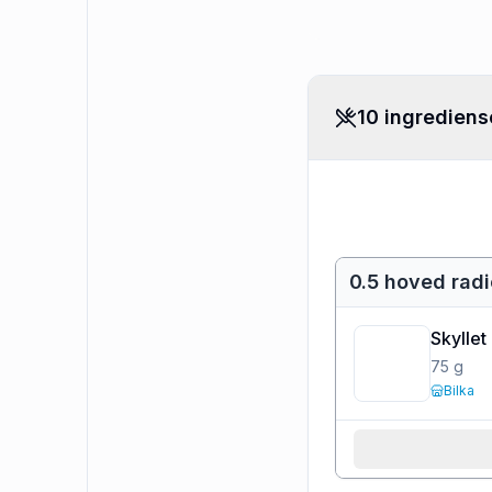
10 ingrediens
0.5 hoved radi
Skyllet
75
g
Bilka