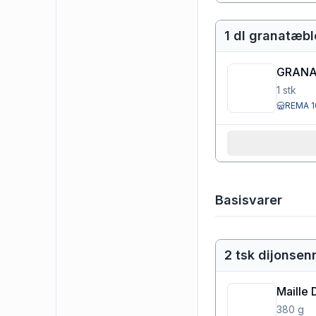
1 dl granatæbl
GRAN
1
stk
REMA 1
Basisvarer
2 tsk dijonsen
Maille 
380
g