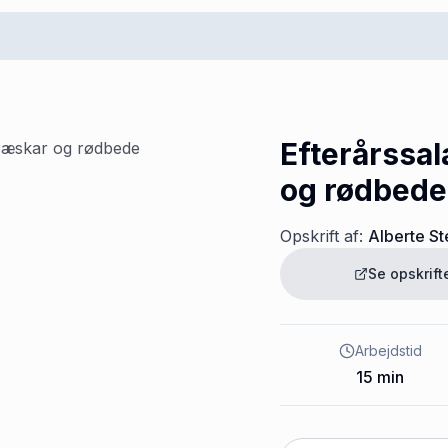
Efterårssa
og rødbede
Opskrift af:
Alberte S
Se opskrif
Arbejdstid
15
min