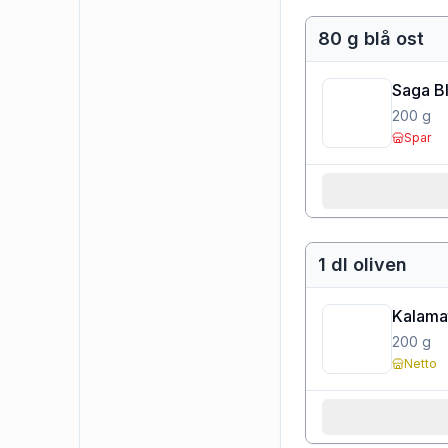
80 g blå ost
Saga Bl
200
g
Spar
1 dl oliven
Kalamat
200
g
Netto