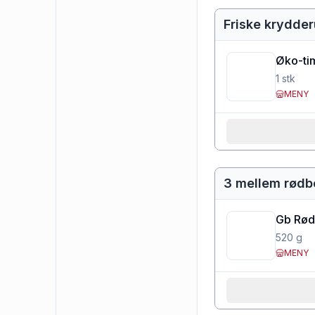
Friske krydder
Øko-tim
1
stk
MENY
3 mellem rød
Gb Rød
520
g
MENY