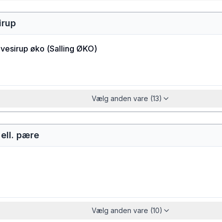
irup
avesirup øko
(
Salling ØKO
)
Vælg anden vare (13)
 ell. pære
Vælg anden vare (10)