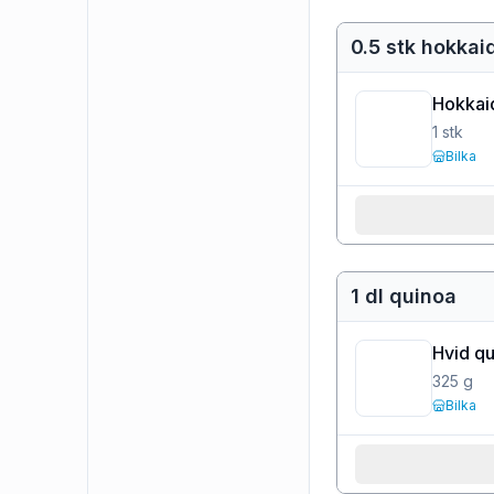
0.5 stk hokkai
Hokkai
1
stk
Bilka
1 dl quinoa
Hvid q
325
g
Bilka