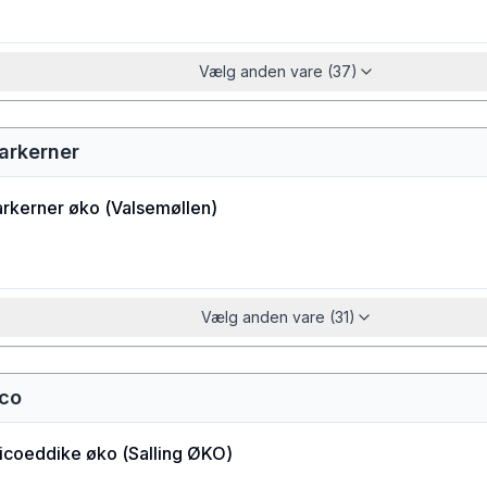
Vælg anden vare (37)
arkerner
rkerner øko
(
Valsemøllen
)
Vælg anden vare (31)
ico
icoeddike øko
(
Salling ØKO
)