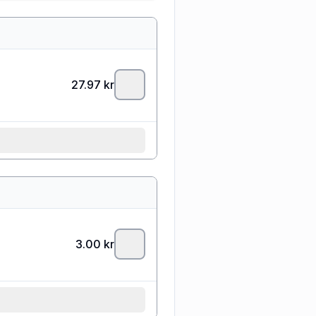
27.97
kr
3.00
kr