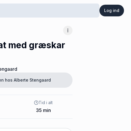
Log ind
Flere muligheder
lat med græskar
tengaard
ten hos
Alberte Stengaard
Tid i alt
35
min