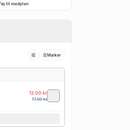
Føj til madplan
Marker
12.00
kr
17.00
kr