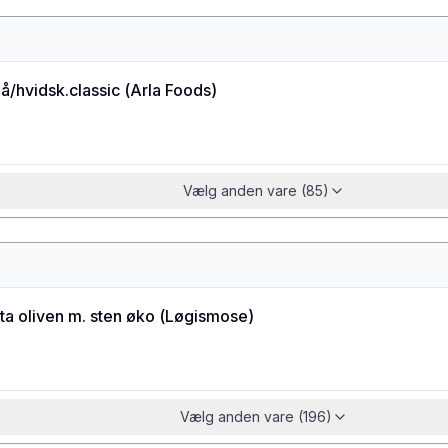
å/hvidsk.classic
(
Arla Foods
)
Vælg anden vare (85)
a oliven m. sten øko
(
Løgismose
)
Vælg anden vare (196)