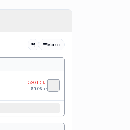
Marker
59.00
kr
69.95
kr