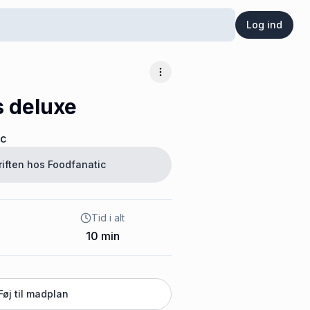
Log ind
Flere muligheder
s deluxe
ic
riften hos
Foodfanatic
Tid i alt
10
min
Føj til madplan