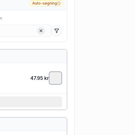
Auto-søgning
r.
Filtre
47.95
kr