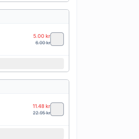
5.00
kr
6.00
kr
11.48
kr
22.95
kr