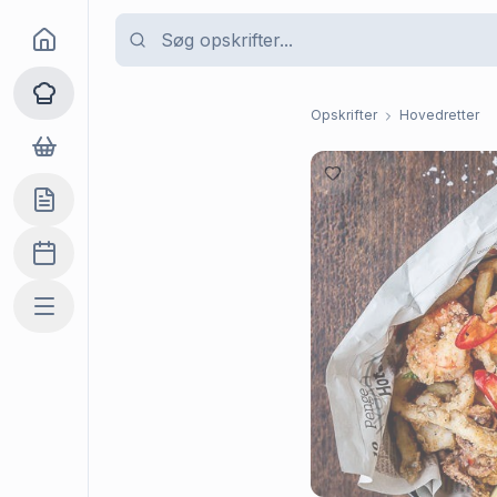
Goma
Opskrifter
Opskrifter
Hovedretter
Dagligvarer
Indkøbslisten
Madplan
Mere