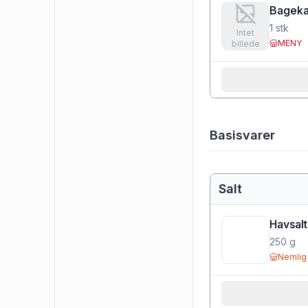
Bageka
1
stk
Intet
MENY
billede
Basisvarer
Salt
Havsalt
250
g
Nemlig