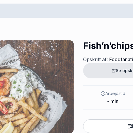
Fish’n’chip
Opskrift af:
Foodfanat
Se opsk
Arbejdstid
-
min