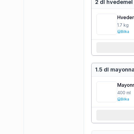
2 dl hvedemel
Hvedem
1.7
kg
Bilka
1.5 dl mayonn
Mayonn
400
ml
Bilka