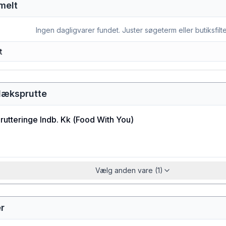
melt
Ingen dagligvarer fundet. Juster søgeterm eller butiksfilte
blæksprutte
utteringe Indb. Kk
(
Food With You
)
Vælg anden vare (1)
r