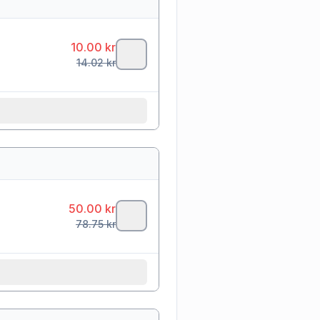
10.00
kr
14.02
kr
50.00
kr
78.75
kr