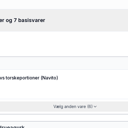
er og 7 basisvarer
avs torskeportioner
(
Navito
)
Vælg anden vare (6)
 drueagurk