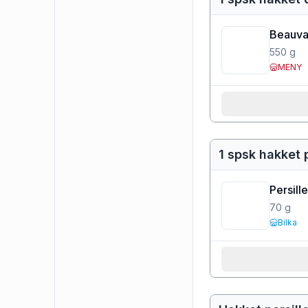
Beauva
550
g
MENY
1 spsk hakket p
Persille
70
g
Bilka