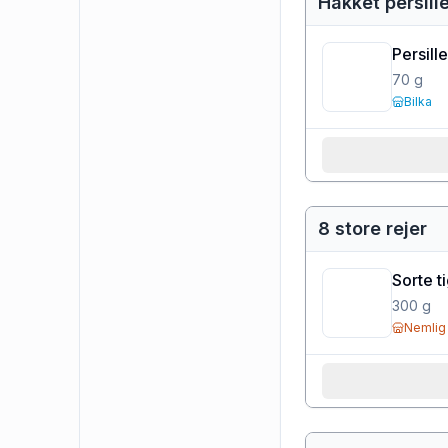
Hakket persille
Persille
70
g
Bilka
8 store rejer
Sorte ti
300
g
Nemlig