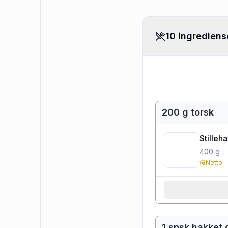
10 ingrediens
200 g torsk
Stilleh
400
g
Netto
1 spsk hakket