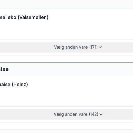
el øko
(
Valsemøllen
)
Vælg anden vare (171)
aise
aise
(
Heinz
)
Vælg anden vare (142)