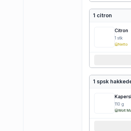
1 citron
Citron
1
stk
Netto
1 spsk hakked
Kapersb
110
g
Wolt M