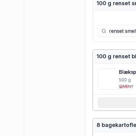
100 g renset s
100 g renset 
Blækspr
500
g
MENY
8 bagekartofle