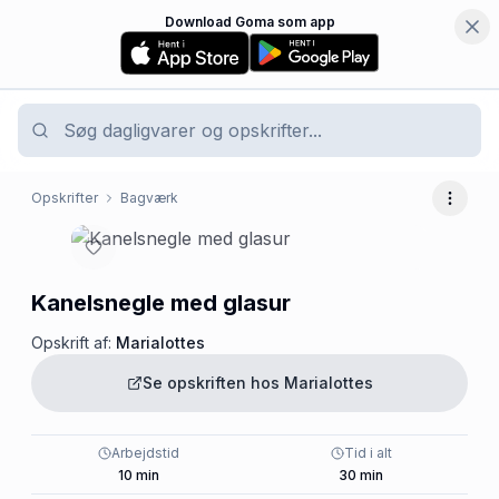
Download Goma som app
Opskrifter
Bagværk
Flere 
Kanelsnegle med glasur
Opskrift af:
Marialottes
Se opskriften hos
Marialottes
Arbejdstid
Tid i alt
10
min
30
min