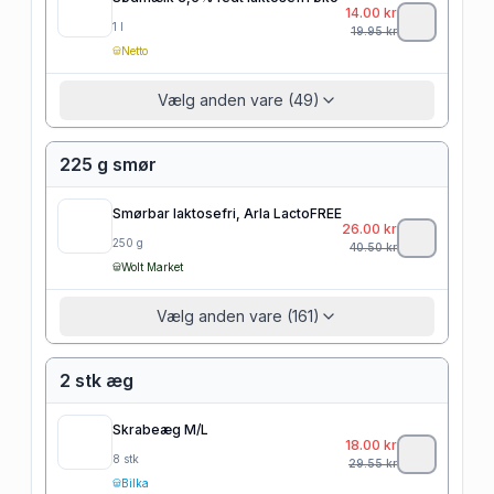
14.00
kr
1
l
19.95
kr
Netto
Vælg anden vare (49)
225 g smør
Smørbar laktosefri, Arla LactoFREE
26.00
kr
250
g
40.50
kr
Wolt Market
Vælg anden vare (161)
2 stk æg
Skrabeæg M/L
18.00
kr
8
stk
29.55
kr
Bilka