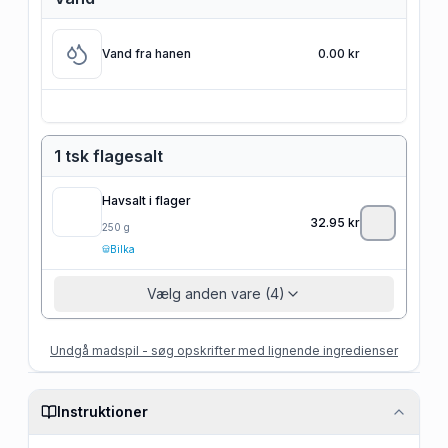
Vand fra hanen
0.00 kr
1 tsk flagesalt
Havsalt i flager
32.95
kr
250
g
Bilka
Vælg anden vare (4)
Undgå madspil - søg opskrifter med lignende ingredienser
Instruktioner