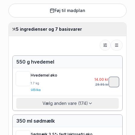
Føj til madplan
5 ingredienser og 7 basisvarer
550 g hvedemel
Hvedemel øko
14.00
kr
1.7
kg
29.95
kr
Bilka
Vælg anden vare (174)
350 ml sødmælk
Sødmælk 3,5% fedt laktosefri øko