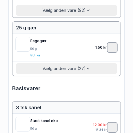
Vælg anden vare (92)
25 g gær
Bagegær
1.50
kr
50
g
Bilka
Vælg anden vare (27)
Basisvarer
3 tsk kanel
Stødt kanel øko
12.00
kr
50
g
13.34
kr