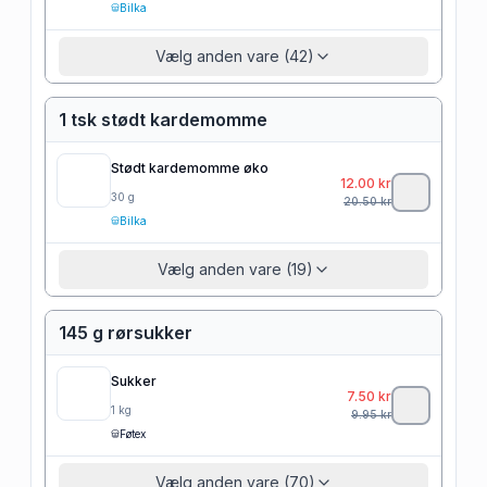
Bilka
Vælg anden vare (42)
1 tsk stødt kardemomme
Stødt kardemomme øko
12.00
kr
30
g
20.50
kr
Bilka
Vælg anden vare (19)
145 g rørsukker
Sukker
7.50
kr
1
kg
9.95
kr
Føtex
Vælg anden vare (70)