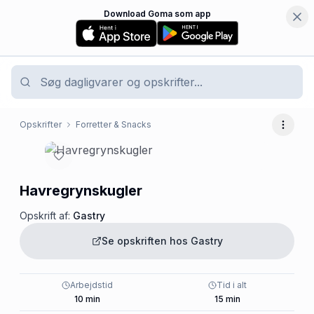
Download Goma som app
Opskrifter
Forretter & Snacks
Flere 
Havregrynskugler
Opskrift af:
Gastry
Se opskriften hos
Gastry
Arbejdstid
Tid i alt
10
min
15
min