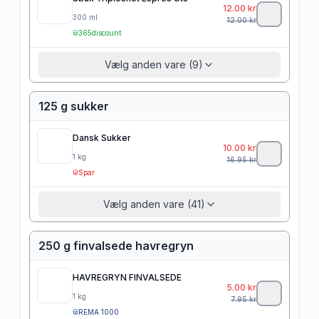
12.00
kr
300
ml
12.00
kr
365discount
Vælg anden vare (9)
125 g sukker
Dansk Sukker
10.00
kr
1
kg
16.95
kr
Spar
Vælg anden vare (41)
250 g finvalsede havregryn
HAVREGRYN FINVALSEDE
5.00
kr
1
kg
7.95
kr
REMA 1000