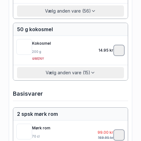
Vælg anden vare (56)
50 g kokosmel
Kokosmel
14.95
kr
200
g
MENY
Vælg anden vare (15)
Basisvarer
2 spsk mørk rom
Mørk rom
99.00
kr
70
cl
169.95
kr