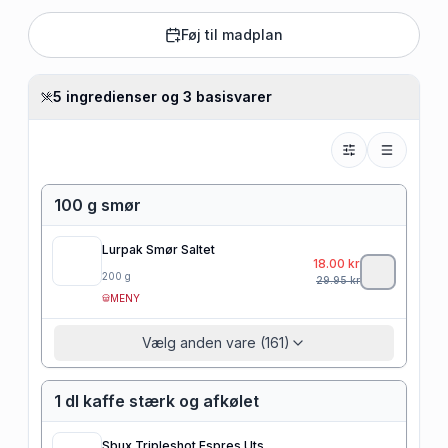
Føj til madplan
5 ingredienser og 3 basisvarer
100 g smør
Lurpak Smør Saltet
18.00
kr
200
g
29.95
kr
MENY
Vælg anden vare (161)
1 dl kaffe stærk og afkølet
Sbux Tripleshot Espres Uts