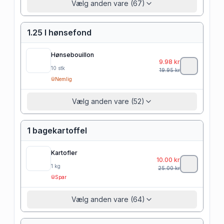
Vælg anden vare (67)
1.25 l hønsefond
Hønsebouillon
9.98
kr
10
stk
19.95
kr
Nemlig
Vælg anden vare (52)
1 bagekartoffel
Kartofler
10.00
kr
1
kg
25.00
kr
Spar
Vælg anden vare (64)