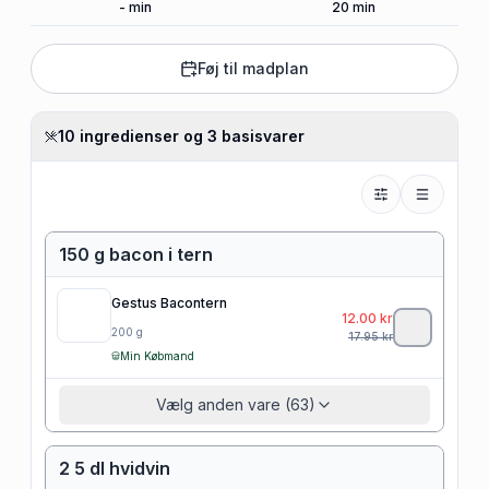
-
min
20
min
Føj til madplan
10 ingredienser og 3 basisvarer
150 g bacon i tern
Gestus Bacontern
12.00
kr
200
g
17.95
kr
Min Købmand
Vælg anden vare (63)
2 5 dl hvidvin