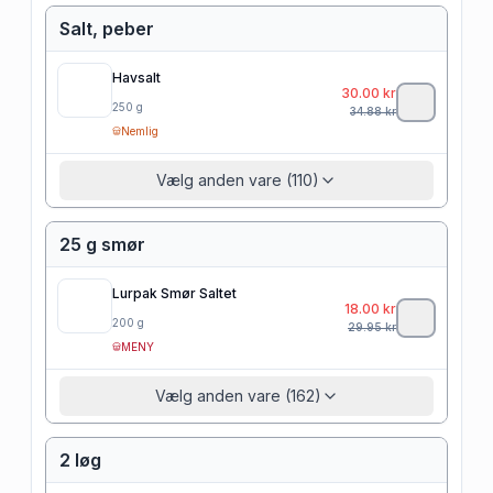
Salt, peber
Havsalt
30.00
kr
250
g
34.88
kr
Nemlig
Vælg anden vare (110)
25 g smør
Lurpak Smør Saltet
18.00
kr
200
g
29.95
kr
MENY
Vælg anden vare (162)
2 løg