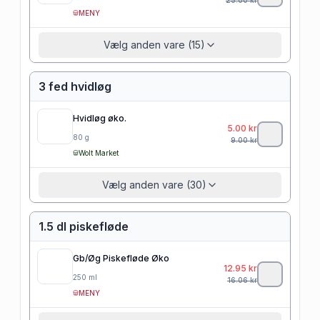
MENY
Vælg anden vare (15)
3 fed hvidløg
Hvidløg øko.
5.00
kr
80
g
9.00
kr
Wolt Market
Vælg anden vare (30)
1.5 dl piskefløde
Gb/Øg Piskefløde Øko
12.95
kr
250
ml
16.06
kr
MENY