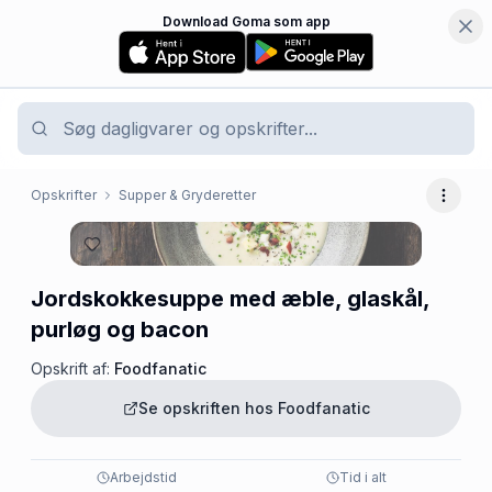
Download Goma som app
Opskrifter
Supper & Gryderetter
Flere 
Jordskokkesuppe med æble, glaskål,
purløg og bacon
Opskrift af:
Foodfanatic
Se opskriften hos
Foodfanatic
Arbejdstid
Tid i alt