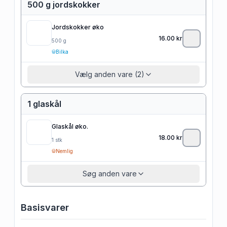
500 g jordskokker
Jordskokker øko
16.00
kr
500
g
Bilka
Vælg anden vare (2)
1 glaskål
Glaskål øko.
18.00
kr
1
stk
Nemlig
Søg anden vare
Basisvarer