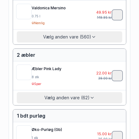
Valdonica Mersino
49.95
kr
0.75
l
149.95
kr
Nemlig
Vælg anden vare (560)
2 æbler
Æbler Pink Lady
22.00
kr
8
stk
39.00
kr
Spar
Vælg anden vare (62)
1 bdt purløg
Øko-Purløg (Gb)
15.00
kr
1
stk
25.00
kr