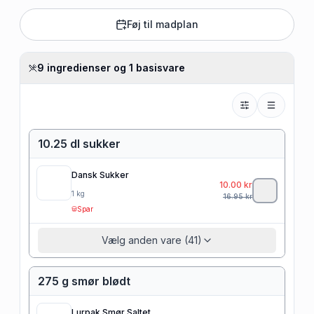
Føj til madplan
9 ingredienser og 1 basisvare
10.25 dl sukker
Dansk Sukker
10.00
kr
1
kg
16.95
kr
Spar
Vælg anden vare (41)
275 g smør blødt
Lurpak Smør Saltet