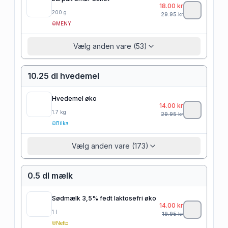
18.00
kr
200
g
29.95
kr
MENY
Vælg anden vare (53)
10.25 dl hvedemel
Hvedemel øko
14.00
kr
1.7
kg
29.95
kr
Bilka
Vælg anden vare (173)
0.5 dl mælk
Sødmælk 3,5% fedt laktosefri øko
14.00
kr
1
l
19.95
kr
Netto