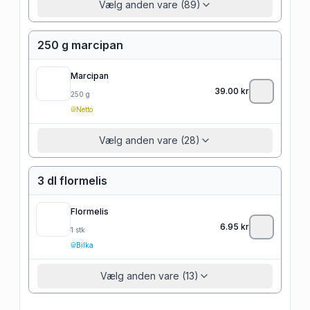
Vælg anden vare (89)
250 g marcipan
Marcipan
39.00
kr
250
g
Netto
Vælg anden vare (28)
3 dl flormelis
Flormelis
6.95
kr
1
stk
Bilka
Vælg anden vare (13)