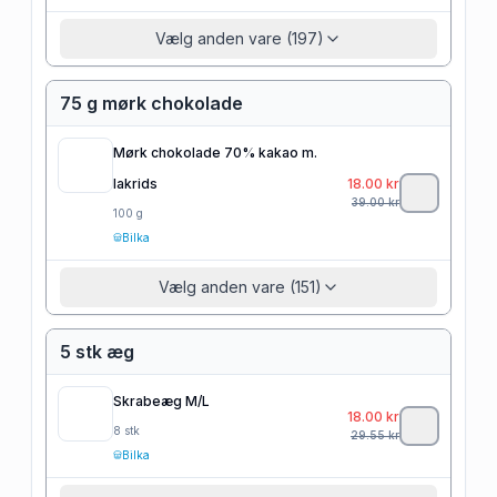
Vælg anden vare (197)
75 g mørk chokolade
Mørk chokolade 70% kakao m.
lakrids
18.00
kr
39.00
kr
100
g
Bilka
Vælg anden vare (151)
5 stk æg
Skrabeæg M/L
18.00
kr
8
stk
29.55
kr
Bilka