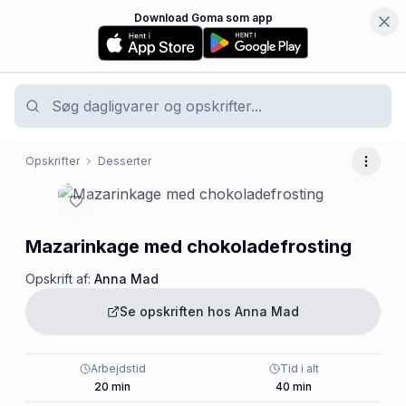
Download Goma som app
Opskrifter
Desserter
Flere 
Mazarinkage med chokoladefrosting
Opskrift af:
Anna Mad
Se opskriften hos
Anna Mad
Arbejdstid
Tid i alt
20
min
40
min