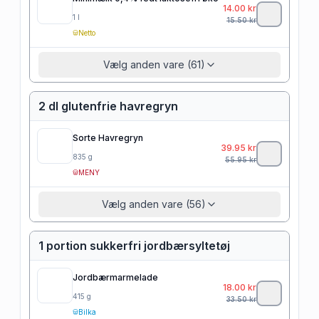
14.00
kr
1
l
15.50
kr
Netto
Vælg anden vare (61)
2 dl glutenfrie havregryn
Sorte Havregryn
39.95
kr
835
g
55.95
kr
MENY
Vælg anden vare (56)
1 portion sukkerfri jordbærsyltetøj
Jordbærmarmelade
18.00
kr
415
g
33.50
kr
Bilka