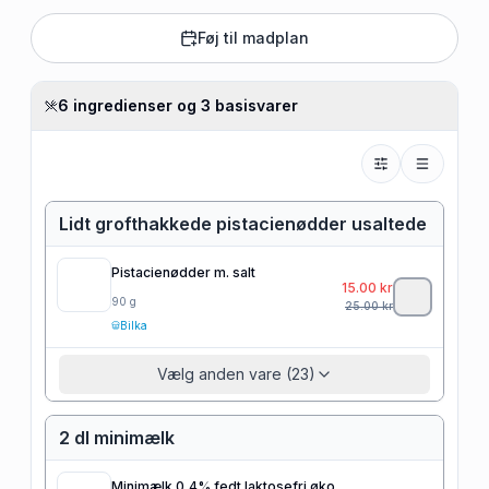
Føj til madplan
6 ingredienser og 3 basisvarer
Lidt grofthakkede pistacienødder usaltede
Pistacienødder m. salt
15.00
kr
90
g
25.00
kr
Bilka
Vælg anden vare (23)
2 dl minimælk
Minimælk 0,4% fedt laktosefri øko