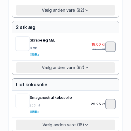
Vælg anden vare (82)
2 stk æg
Skrabeæg M/L
18.00
kr
8
stk
29.55
kr
Bilka
Vælg anden vare (92)
Lidt kokosolie
Smagsneutral kokosolie
25.25
kr
200
ml
Bilka
Vælg anden vare (16)