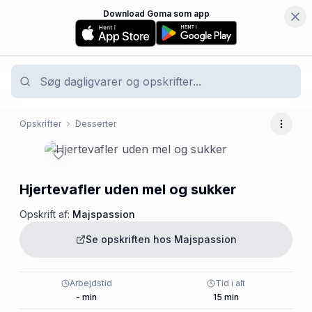
Download Goma som app
Opskrifter
Desserter
Flere 
Hjertevafler uden mel og sukker
Opskrift af:
Majspassion
Se opskriften hos
Majspassion
Arbejdstid
Tid i alt
-
min
15
min