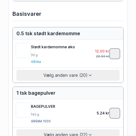
Basisvarer
0.5 tsk stødt kardemomme
Stødt kardemomme øko
12.00
kr
30
g
20.50
kr
Bilka
Vælg anden vare (20)
1 tsk bagepulver
BAGEPULVER
5.24
kr
140
g
REMA 1000
Vælg anden vare (22)