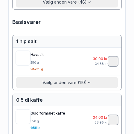
Vælg anden vare (48)
Basisvarer
1 nip salt
Havsalt
30.00
kr
250
g
34.88
kr
Nemlig
Vælg anden vare (110)
0.5 dl kaffe
Guld formalet kaffe
34.00
kr
350
g
68.95
kr
Bilka