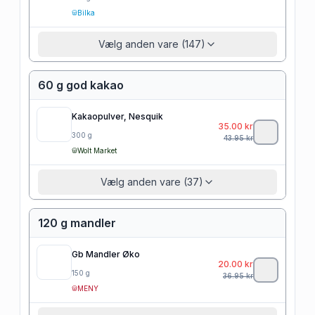
Bilka
Vælg anden vare (147)
60 g god kakao
Kakaopulver, Nesquik
35.00
kr
300
g
43.95
kr
Wolt Market
Vælg anden vare (37)
120 g mandler
Gb Mandler Øko
20.00
kr
150
g
36.95
kr
MENY