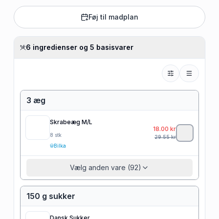
Føj til madplan
6 ingredienser og 5 basisvarer
3 æg
Skrabeæg M/L
18.00
kr
8
stk
29.55
kr
Bilka
Vælg anden vare (92)
150 g sukker
Dansk Sukker