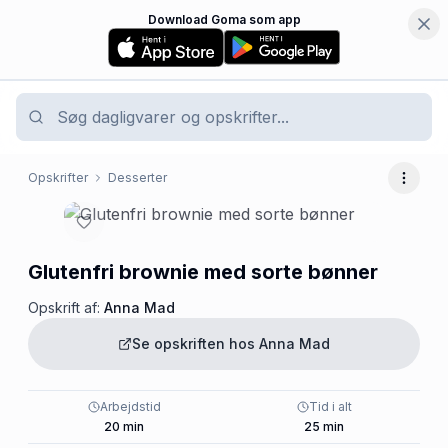
Download Goma som app
Opskrifter
Desserter
Flere 
Glutenfri brownie med sorte bønner
Opskrift af:
Anna Mad
Se opskriften hos
Anna Mad
Arbejdstid
Tid i alt
20
min
25
min