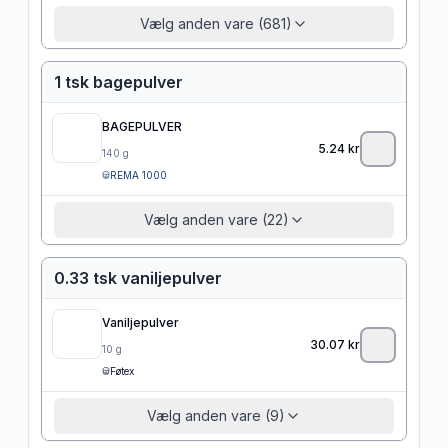
Vælg anden vare (681)
1 tsk bagepulver
BAGEPULVER
5.24
kr
140
g
REMA 1000
Vælg anden vare (22)
0.33 tsk vaniljepulver
Vaniljepulver
30.07
kr
10
g
Føtex
Vælg anden vare (9)