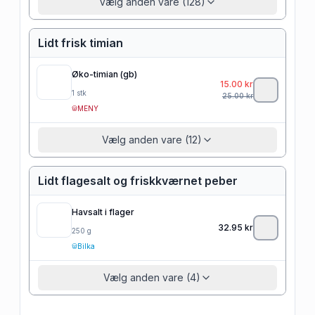
Vælg anden vare (128)
Lidt frisk timian
Øko-timian (gb)
15.00
kr
1
stk
25.00
kr
MENY
Vælg anden vare (12)
Lidt flagesalt og friskkværnet peber
Havsalt i flager
32.95
kr
250
g
Bilka
Vælg anden vare (4)