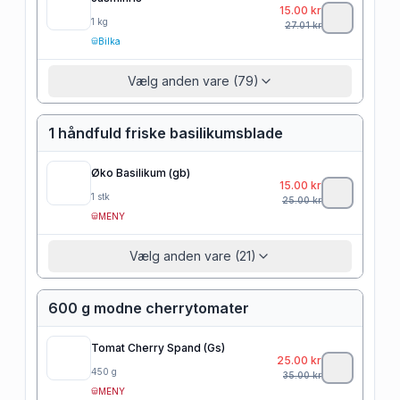
15.00
kr
1
kg
27.01
kr
Bilka
Vælg anden vare (79)
1 håndfuld friske basilikumsblade
Øko Basilikum (gb)
15.00
kr
1
stk
25.00
kr
MENY
Vælg anden vare (21)
600 g modne cherrytomater
Tomat Cherry Spand (Gs)
25.00
kr
450
g
35.00
kr
MENY