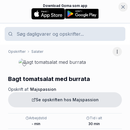
Download Goma som app
Opskrifter
Salater
Flere 
Bagt tomatsalat med burrata
Opskrift af:
Majspassion
Se opskriften hos
Majspassion
Arbejdstid
Tid i alt
-
min
30
min