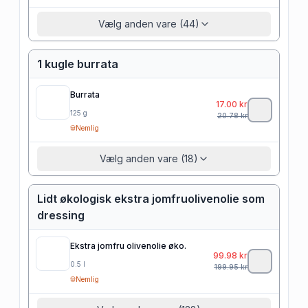
Vælg anden vare (44)
1 kugle burrata
Burrata
17.00
kr
125
g
20.78
kr
Nemlig
Vælg anden vare (18)
Lidt økologisk ekstra jomfruolivenolie som
dressing
Ekstra jomfru olivenolie øko.
99.98
kr
0.5
l
199.95
kr
Nemlig