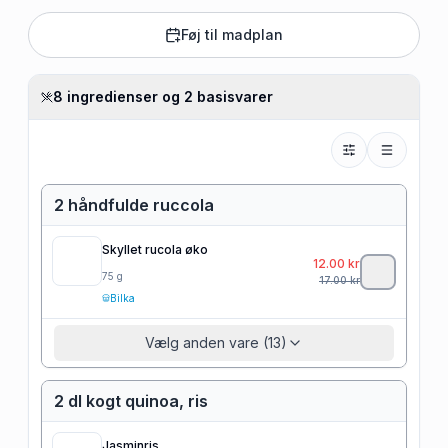
Føj til madplan
8 ingredienser og 2 basisvarer
2 håndfulde ruccola
Skyllet rucola øko
12.00
kr
75
g
17.00
kr
Bilka
Vælg anden vare (13)
2 dl kogt quinoa, ris
Jasminris