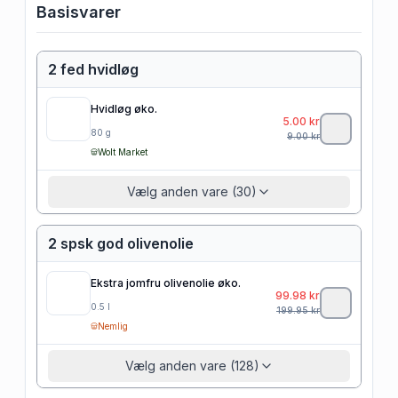
Basisvarer
2 fed hvidløg
Hvidløg øko.
5.00
kr
80
g
9.00
kr
Wolt Market
Vælg anden vare (30)
2 spsk god olivenolie
Ekstra jomfru olivenolie øko.
99.98
kr
0.5
l
199.95
kr
Nemlig
Vælg anden vare (128)