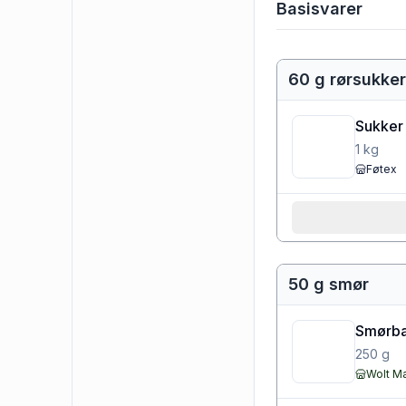
Basisvarer
60 g rørsukker
Sukker
1
kg
Føtex
50 g smør
Smørbar
250
g
Wolt M