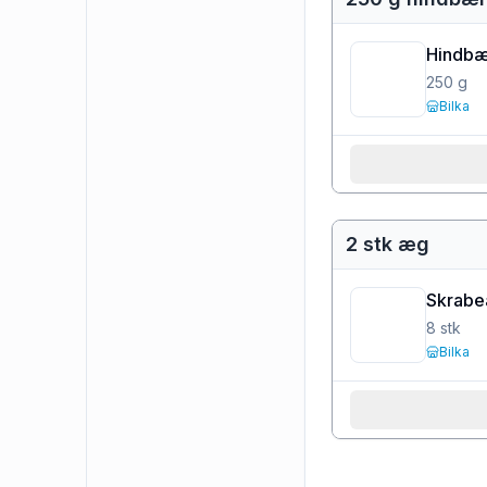
Hindbæ
250
g
Bilka
2 stk æg
Skrabe
8
stk
Bilka