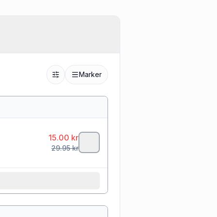
Marker
15.00
kr
29.95
kr