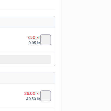
7.50
kr
9.95
kr
26.00
kr
40.50
kr