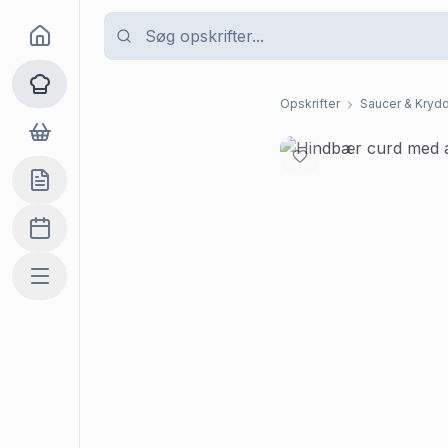
Goma
Opskrifter
Opskrifter
Saucer & Krydd
Dagligvarer
Indkøbslisten
Madplan
Mere