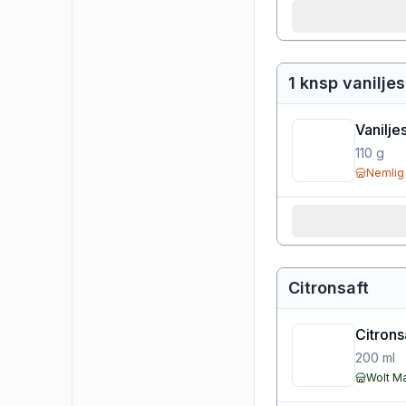
1 knsp vanilje
Vanilje
110
g
Nemlig
Citronsaft
Citronsa
200
ml
Wolt M