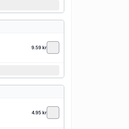
9.59
kr
4.95
kr