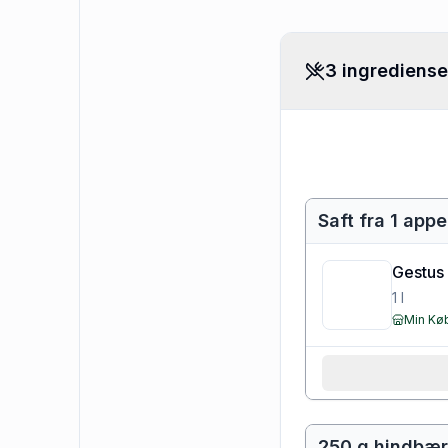
3 ingrediense
Saft fra 1 appe
Gestus 
1
l
Min K
250 g hindbær