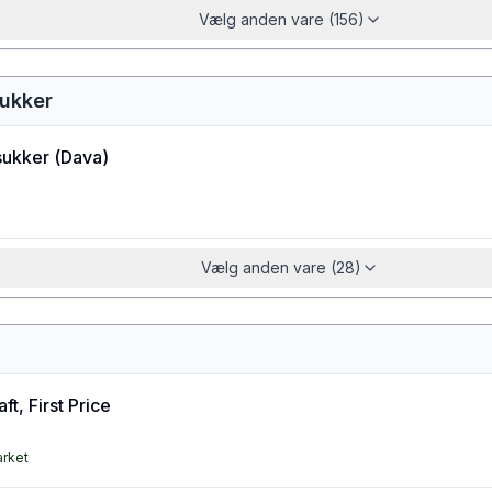
Vælg anden vare (156)
sukker
sukker
(
Dava
)
Vælg anden vare (28)
ft, First Price
arket