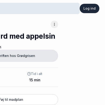
Log ind
Flere muligheder
rd med appelsin
n
riften hos
Grødgrisen
Tid i alt
15
min
Føj til madplan