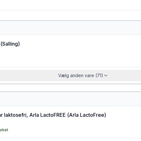
(
Salling
)
Vælg anden vare (71)
 laktosefri, Arla LactoFREE
(
Arla LactoFree
)
arket