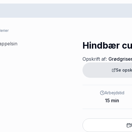
erier
Hindbær cu
Opskrift af:
Grødgrise
Se opsk
Arbejdstid
15
min