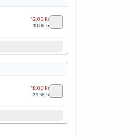
12.00
kr
19.95
kr
18.00
kr
29.55
kr