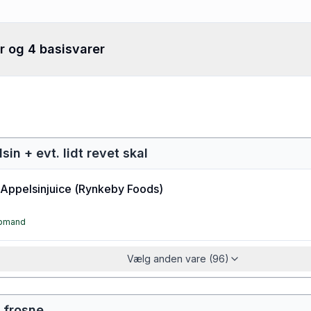
r og 4 basisvarer
lsin + evt. lidt revet skal
Appelsinjuice
(
Rynkeby Foods
)
øbmand
Vælg anden vare (96)
 frosne