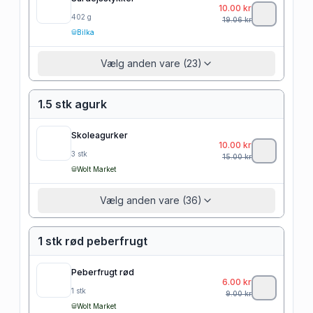
10.00
kr
402
g
19.06
kr
Bilka
Vælg anden vare (23)
1.5 stk agurk
Skoleagurker
10.00
kr
3
stk
15.00
kr
Wolt Market
Vælg anden vare (36)
1 stk rød peberfrugt
Peberfrugt rød
6.00
kr
1
stk
9.00
kr
Wolt Market