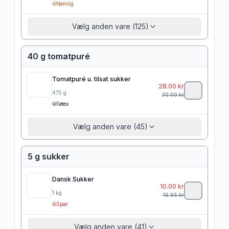
Nemlig
Vælg anden vare (125)
40 g tomatpuré
Tomatpuré u. tilsat sukker
28.00
kr
475
g
30.00
kr
Føtex
Vælg anden vare (45)
5 g sukker
Dansk Sukker
10.00
kr
1
kg
16.95
kr
Spar
Vælg anden vare (41)