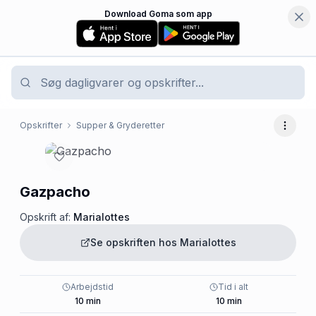
Download Goma som app
Opskrifter
Supper & Gryderetter
Flere 
Gazpacho
Opskrift af:
Marialottes
Se opskriften hos
Marialottes
Arbejdstid
Tid i alt
10
min
10
min