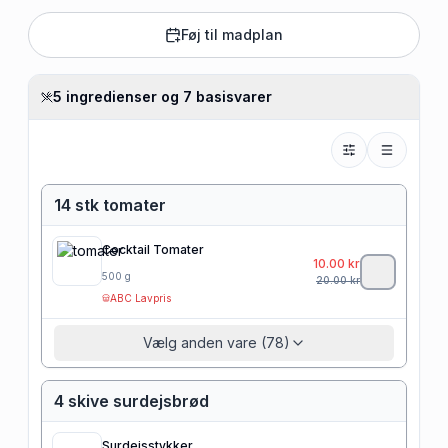
Føj til madplan
5 ingredienser og 7 basisvarer
14 stk tomater
Cocktail Tomater
10.00
kr
500
g
20.00
kr
ABC Lavpris
Vælg anden vare (78)
4 skive surdejsbrød
Surdejsstykker