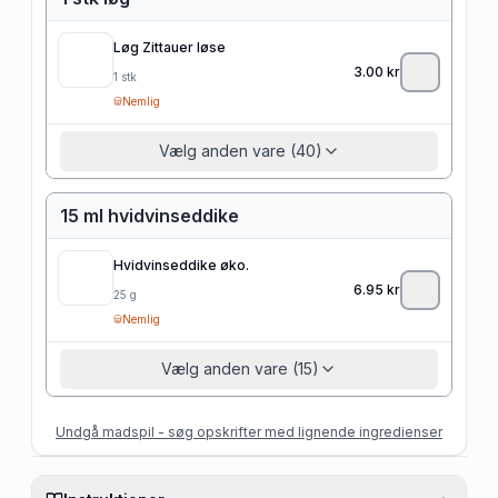
Løg Zittauer løse
3.00
kr
1
stk
Nemlig
Vælg anden vare (40)
15 ml hvidvinseddike
Hvidvinseddike øko.
6.95
kr
25
g
Nemlig
Vælg anden vare (15)
Undgå madspil - søg opskrifter med lignende ingredienser