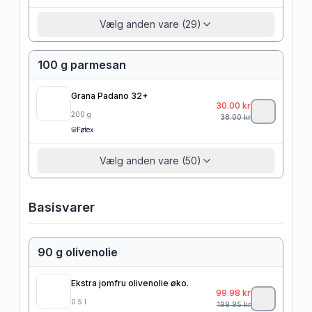
Vælg anden vare (29)
100 g parmesan
Grana Padano 32+
30.00
kr
200
g
38.00
kr
Føtex
Vælg anden vare (50)
Basisvarer
90 g olivenolie
Ekstra jomfru olivenolie øko.
99.98
kr
0.5
l
199.95
kr