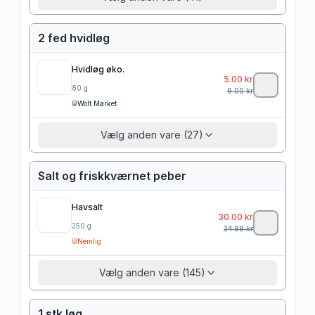
2 fed hvidløg
Hvidløg øko.
5.00
kr
80
g
9.00
kr
Wolt Market
Vælg anden vare (27)
Salt og friskkværnet peber
Havsalt
30.00
kr
250
g
34.88
kr
Nemlig
Vælg anden vare (145)
1 stk løg