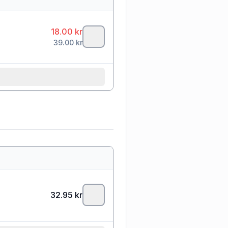
)
18.00
kr
39.00
kr
32.95
kr