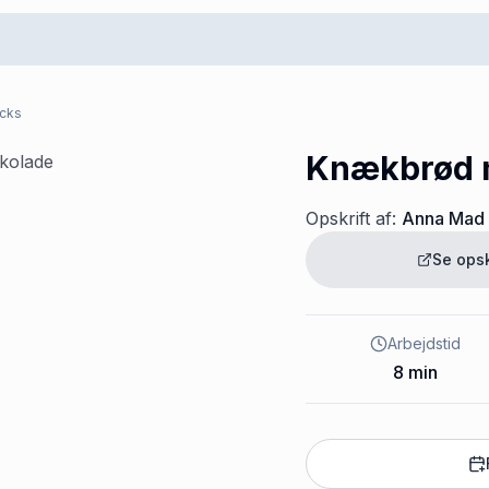
acks
Knækbrød 
Opskrift af:
Anna Mad
Se ops
Arbejdstid
8
min