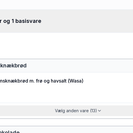
r og 1 basisvare
neknækbrød
nsknækbrød m. frø og havsalt
(
Wasa
)
Vælg anden vare (13)
okolade