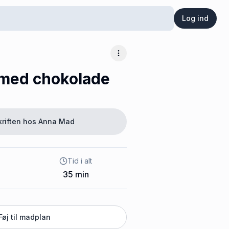
Log ind
Flere muligheder
med chokolade
kriften hos
Anna Mad
Tid i alt
35
min
Føj til madplan