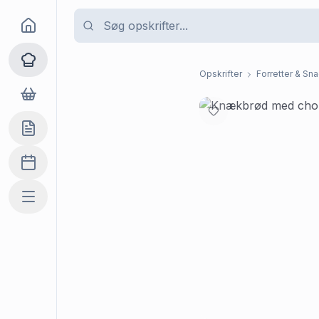
Goma
Opskrifter
Opskrifter
Forretter & Sn
Dagligvarer
Indkøbslisten
Madplan
Mere