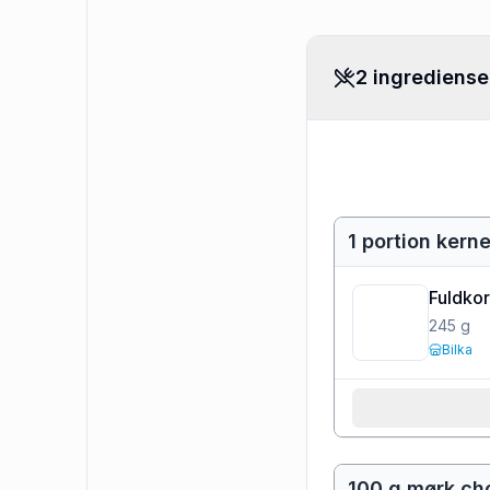
2 ingrediense
1 portion ker
Fuldkor
245
g
Bilka
100 g mørk ch