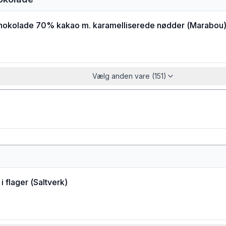
hokolade 70% kakao m. karamelliserede nødder
(
Marabou
Vælg anden vare (151)
i flager
(
Saltverk
)