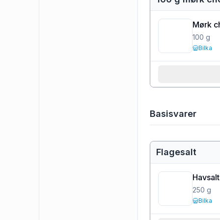
Mørk c
100
g
Bilka
Basisvarer
Flagesalt
Havsalt 
250
g
Bilka