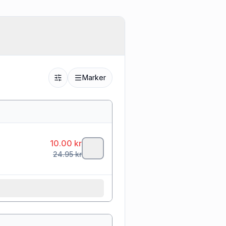
Marker
10.00
kr
24.95
kr