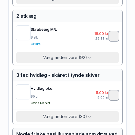
2 stk æg
Skrabeæg M/L
18.00
kr
8
stk
29.55
kr
Bilka
Vælg anden vare (92)
3 fed hvidløg - skåret i tynde skiver
Hvidløg øko.
5.00
kr
80
g
9.00
kr
Wolt Market
Vælg anden vare (30)
Nogle friske basilikumsblade som drys ved