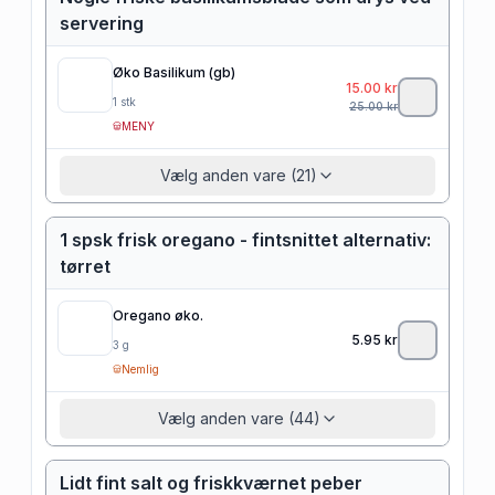
servering
Øko Basilikum (gb)
15.00
kr
1
stk
25.00
kr
MENY
Vælg anden vare (21)
1 spsk frisk oregano - fintsnittet alternativ:
tørret
Oregano øko.
5.95
kr
3
g
Nemlig
Vælg anden vare (44)
Lidt fint salt og friskkværnet peber