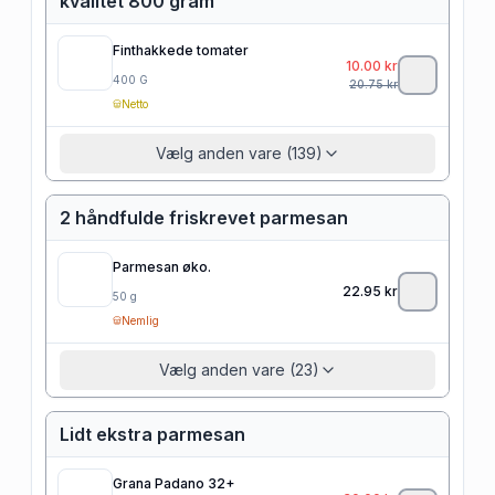
kvalitet 800 gram
Finthakkede tomater
10.00
kr
400
G
20.75
kr
Netto
Vælg anden vare (139)
2 håndfulde friskrevet parmesan
Parmesan øko.
22.95
kr
50
g
Nemlig
Vælg anden vare (23)
Lidt ekstra parmesan
Grana Padano 32+