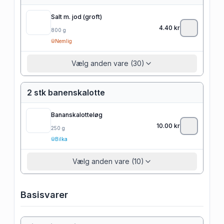
Salt m. jod (groft)
4.40
kr
800
g
Nemlig
Vælg anden vare (30)
2 stk banenskalotte
Bananskalotteløg
10.00
kr
250
g
Bilka
Vælg anden vare (10)
Basisvarer