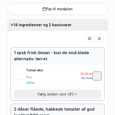
Føj til madplan
14 ingredienser og 2 basisvarer
1 spsk frisk timian - kun de små blade
alternativ: tørret
Timian øko
12.00
kr
25
g
26.75
kr
Bilka
Vælg anden vare (41)
2 dåser flåede, hakkede tomater af god