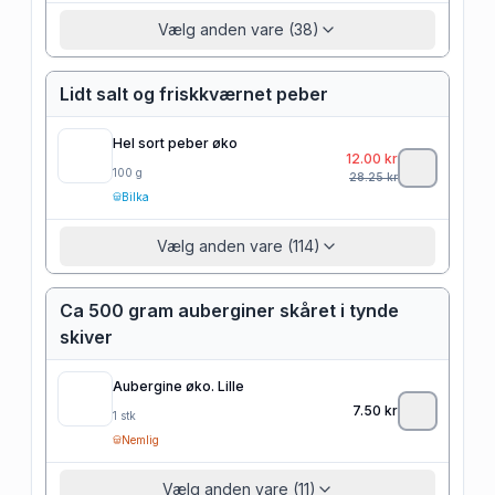
Vælg anden vare (38)
Lidt salt og friskkværnet peber
Hel sort peber øko
12.00
kr
100
g
28.25
kr
Bilka
Vælg anden vare (114)
Ca 500 gram auberginer skåret i tynde
skiver
Aubergine øko. Lille
7.50
kr
1
stk
Nemlig
Vælg anden vare (11)