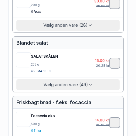
30.00
kr
200
g
38.00
kr
Føtex
Vælg anden vare (28)
Blandet salat
SALATSKÅLEN
15.00
kr
235
g
20.28
kr
REMA 1000
Vælg anden vare (49)
Friskbagt brød - f.eks. focaccia
Focaccia øko
14.00
kr
500
g
25.95
kr
Bilka