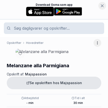
Download Goma som app
Opskrifter
Hovedretter
Flere 
Melanzane alla Parmigiana
Opskrift af:
Majspassion
Se opskriften hos
Majspassion
Arbejdstid
Tid i alt
-
min
30
min