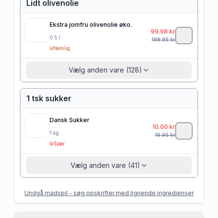
Lidt olivenolie
Ekstra jomfru olivenolie øko.
99.98
kr
0.5
l
199.95
kr
Nemlig
Vælg anden vare (128)
1 tsk sukker
Dansk Sukker
10.00
kr
1
kg
16.95
kr
Spar
Vælg anden vare (41)
Undgå madspil - søg opskrifter med lignende ingredienser