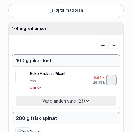
Føj til madplan
4 ingredienser
100 g pikantost
Buko Friskost Pikant
9.95
kr
200
g
28.95
kr
MENY
Vælg anden vare (23)
200 g frisk spinat
Spinat