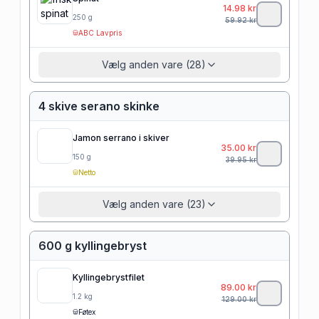
14.98
kr
250
g
59.92
kr
ABC Lavpris
Vælg anden vare (28)
4 skive serano skinke
Jamon serrano i skiver
35.00
kr
150
g
39.95
kr
Netto
Vælg anden vare (23)
600 g kyllingebryst
Kyllingebrystfilet
89.00
kr
1.2
kg
129.00
kr
Føtex