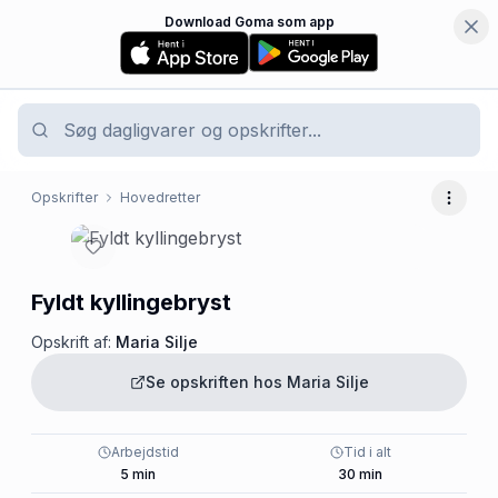
Download Goma som app
Opskrifter
Hovedretter
Flere 
Fyldt kyllingebryst
Opskrift af:
Maria Silje
Se opskriften hos
Maria Silje
Arbejdstid
Tid i alt
5
min
30
min